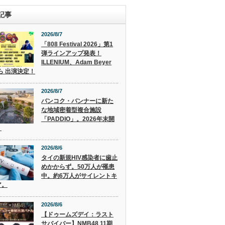
記事
2026/8/7
「808 Festival 2026」第1
弾ラインアップ発表！
ILLENIUM、Adam Beyer
 ら 出演決定！
2026/8/7
バンコク・バンナーに新た
な地域密着型複合施設
「PADDIO」。2026年末開
。
2026/8/6
タイの新規HIV感染者に歯止
めかからず。50万人が罹患
中。約6万人がサイレントキ
ア。
2026/8/6
【ドゥームズデイ：ラスト
サバイバー】NMB48 11期