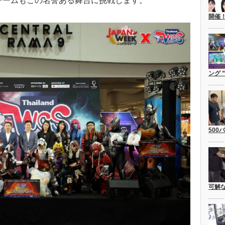
チームもこの名誉ある舞台に挑戦します。
開催
ング 
500
可解