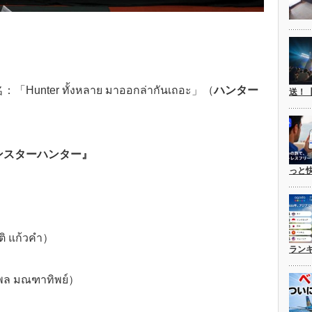
Hunter ทั้งหลาย มาออกล่ากันเถอะ」（
ハンター
送！
ンスターハンター』
っと
แก้วคำ）
ラン
มณฑาทิพย์）