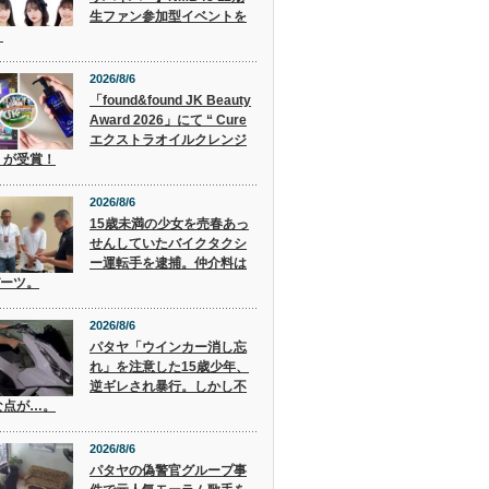
生ファン参加型イベントを
！
2026/8/6
「found&found JK Beauty
Award 2026」にて “ Cure
エクストラオイルクレンジ
” が受賞！
2026/8/6
15歳未満の少女を売春あっ
せんしていたバイクタクシ
ー運転手を逮捕。仲介料は
バーツ。
2026/8/6
パタヤ「ウインカー消し忘
れ」を注意した15歳少年、
逆ギレされ暴行。しかし不
な点が…。
2026/8/6
パタヤの偽警官グループ事