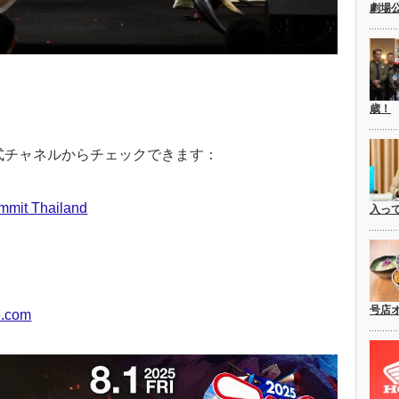
劇場
歳！
式チャネルからチェックできます：
mmit Thailand
入っ
号店
e.com