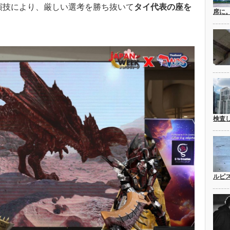
演技により、厳しい選考を勝ち抜いて
タイ代表の座を
席に
検査
ルピ