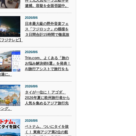
件で元人気モーラム歌手を
逮捕。容疑を全面否認中。
2026/8/6
日本最大級の野外音楽フェ
ス「フジロック」の模様を
３日間合計15時間で徹底放
【フジテレビ】
2026/8/6
Trip.com、よくある「旅の
お悩み解決術6選」を発表！
AI旅行アシストで旅行をも
快適に。
2026/8/6
タイが一位に！ アゴダ、
2026年夏に欧州旅行者から
人気を集めるアジア旅行先
キング。
2026/8/6
ベトナム、ついにタイを抜
く！ 東南アジア第2位の航