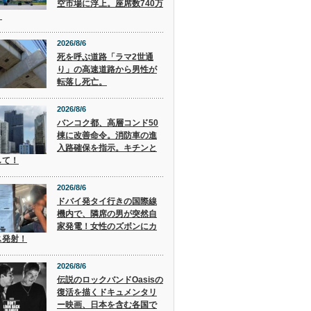
空市場に浮上。座席数740万
。
2026/8/6
死を呼ぶ道路「ラマ2世通
り」の高速道路から男性が
転落し死亡。
2026/8/6
バンコク都、高層コンド50
棟に改善命令。消防車の進
入路確保を指示。キチンと
して！
2026/8/6
ドバイ発タイ行きの国際線
機内で、隣席の男が突然自
家発電！女性のズボンにカ
ス発射！
2026/8/6
伝説のロックバンドOasisの
復活を描くドキュメンタリ
ー映画、日本を含む各国で