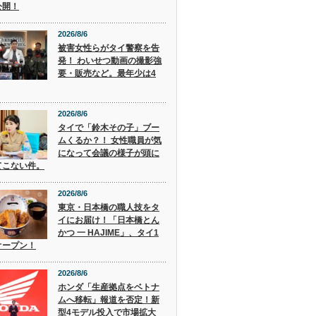
公開！
2026/8/6
被害女性らがタイ警察を告
発！ わいせつ動画の撮影強
要・販売など。最年少は4
2026/8/6
タイで「鈴木その子」ブー
ムくるか？！ 女性職員が気
になって会議の様子が頭に
てこない件。
2026/8/6
東京・日本橋の職人技をタ
イにお届け！「日本橋とん
かつ 一 HAJIME」、タイ1
オープン！
2026/8/6
ホンダ「生産拠点をベトナ
ムへ移転」報道を否定！新
型4モデル投入で市場拡大