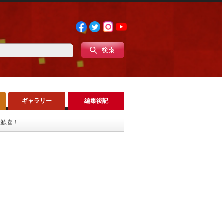
ギャラリー
編集後記
大歓喜！