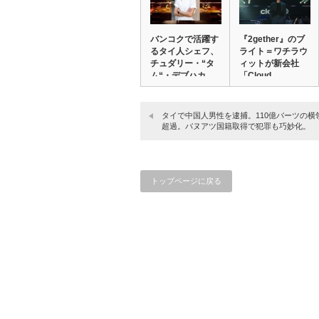
バンコクで活躍す
『2gether』のブ
るタイ人シェフ、
ライト＝ワチラウ
チュダリー・“タ
ィットが新会社
ム“・デブハカ
「Cloud…
ム…
タイで中国人男性を逮捕。110億バーツの横
超過。バヌアツ国籍取得で犯罪も巧妙化。
トップページに戻る