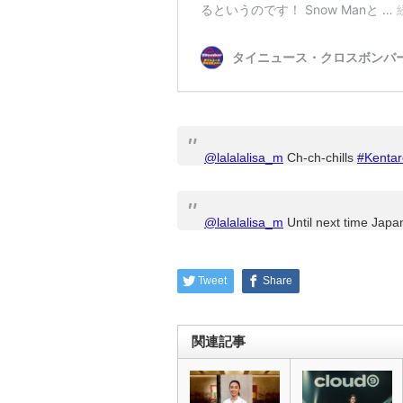
@lalalalisa_m
Ch-ch-chills
#Kentar
@lalalalisa_m
Until next time Jap
Tweet
Share
関連記事