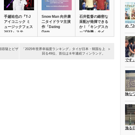
手越祐也の『T-J
Snow Man 向井康
石井監督の緻密な
アイコニック ミ
二タイドラマ主演
采配が発揮できる
め『2
ュージックフェス
作「Dating
か！「キングスカ
Gam…
2022』ステ…
ップ決勝」タイ
v…
領容疑とビザ
「2025年世界幸福度ランキング」タイが日本・韓国を上
回る49位、首位は８年連続フィンランド。
です
険な
漁る