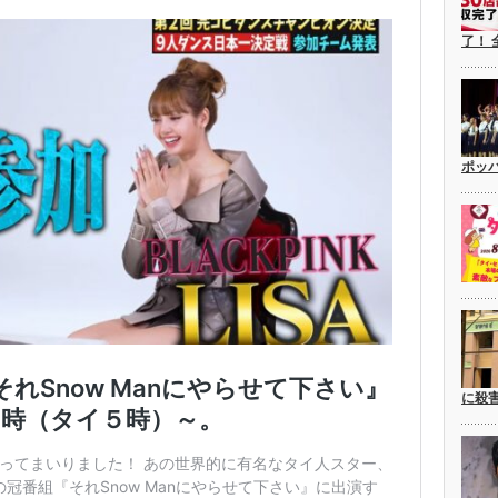
了！ 
ポッ
に殺