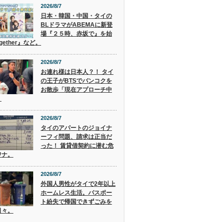
2026/8/7
日本・韓国・中国・タイの
BLドラマがABEMAに新登
場『２５時、赤坂で』を始
gether』など。
2026/8/7
お連れ様は日本人？！ タイ
の王子がBTSでバンコクを
お散歩「現在アプローチ中
」
2026/8/7
タイのアパートのジョイナ
ーフィ問題、請求は正当だ
った！ 賃貸借契約に潜む危
ワナ。
2026/8/7
外国人男性がタイで2年以上
ホームレス生活。パスポー
ト紛失で帰国できずごみを
日々。