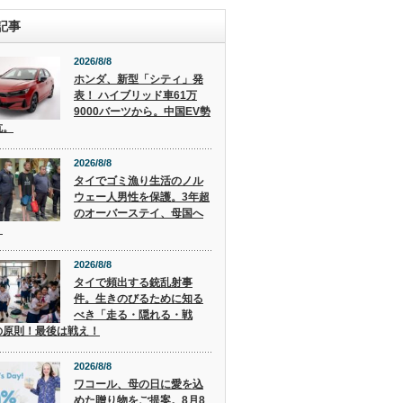
記事
2026/8/8
ホンダ、新型「シティ」発
表！ ハイブリッド車61万
9000バーツから。中国EV勢
抗。
2026/8/8
タイでゴミ漁り生活のノル
ウェー人男性を保護。3年超
のオーバーステイ、母国へ
。
2026/8/8
タイで頻出する銃乱射事
件。生きのびるために知る
べき「走る・隠れる・戦
の原則！最後は戦え！
2026/8/8
ワコール、母の日に愛を込
めた贈り物をご提案。8月8