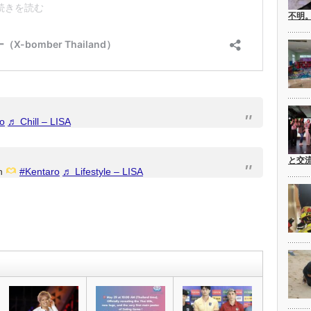
不明
o
♬ Chill – LISA
と交
an
#Kentaro
♬ Lifestyle – LISA