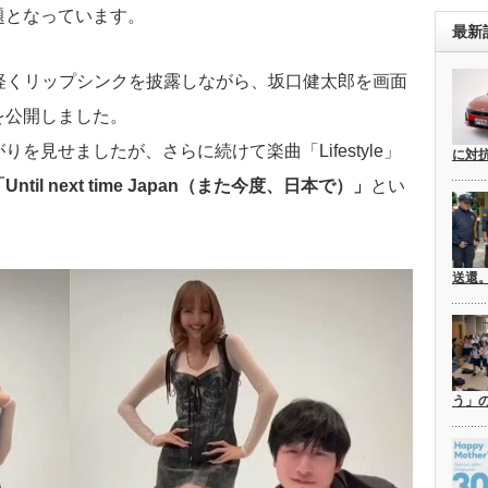
題となっています。
最新
せて軽くリップシンクを披露しながら、坂口健太郎を画面
を公開しました。
を見せましたが、さらに続けて楽曲「Lifestyle」
に対
Until next time Japan（また今度、日本で）」
とい
送還
う」