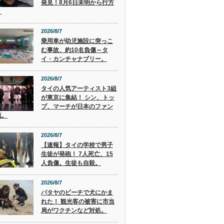
発見！8月6日未明から行方
。
2026/8/7
乗用車が幼児施設に突っこ
む事故、約10名負傷～タ
イ・カンチャナブリー。
2026/8/7
タイの人気アーティスト3組
が東京に集結！ シン、トッ
プ、マーチが日本のファン
流。
2026/8/7
【速報】タイの学校で男子
生徒が発砲！ 7人死亡、15
人負傷。生徒も自殺。
2026/8/7
パタヤのビーチで犬にかま
れた！ 観光客の被害に市当
局がワクチンなど対処。