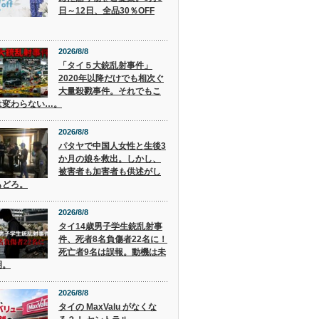
日～12日、全品30％OFF
2026/8/8
「タイ５大銃乱射事件」
2020年以降だけでも相次ぐ
大量殺戮事件。それでもこ
は変わらない…。
2026/8/8
パタヤで中国人女性と生後3
か月の娘を救出。しかし、
被害者も加害者も供述がし
もどろ。
2026/8/8
タイ14歳男子学生銃乱射事
件、死者8名負傷者22名に！
死亡者9名は誤報。動機は未
明。
2026/8/8
タイの MaxValu がなくな