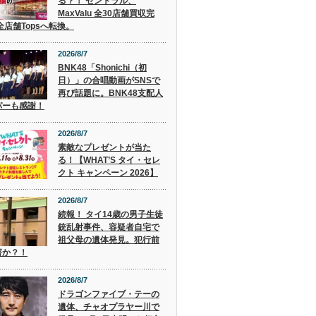
る？！ セントラル、
MaxValu 全30店舗買収完
全店舗Topsへ転換。
2026/8/7
BNK48「Shonichi（初
日）」の合唱動画がSNSで
再び話題に。BNK48支配人
パーも感謝！
2026/8/7
素敵なプレゼントが当た
る！【WHAT’S タイ・セレ
クト キャンペーン 2026】
2026/8/7
続報！ タイ14歳の男子生徒
銃乱射事件、容疑者自宅で
祖父母の遺体発見。犯行前
害か？！
2026/8/7
ドラゴンファイブ・テーの
遺体、チャオプラヤー川で