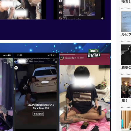
検査
ルピ
劇場
歳！