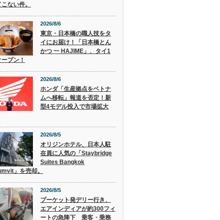
てこない件。
2026/8/6
東京・日本橋の職人技をタ
イにお届け！「日本橋とん
かつ 一 HAJIME」、タイ1
オープン！
2026/8/6
ホンダ「生産拠点をベトナ
ムへ移転」報道を否定！新
型4モデル投入で市場拡大
2026/8/5
オリジンホテル、日本人駐
在員に人気の「Staybridge
Suites Bangkok
humvit」を売却。
2026/8/5
プーケット発デリー行き、
エアインディアが約300フィ
ートの急降下 乗客・乗務