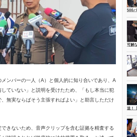
500
可解
のメンバーの一人（A）と個人的に知り合いであり、A
与していない」と説明を受けたため、「もし本当に犯
で、無実ならばそう主張すればよい」と助言しただけ
送！
定できないため、音声クリップを含む証拠を精査する