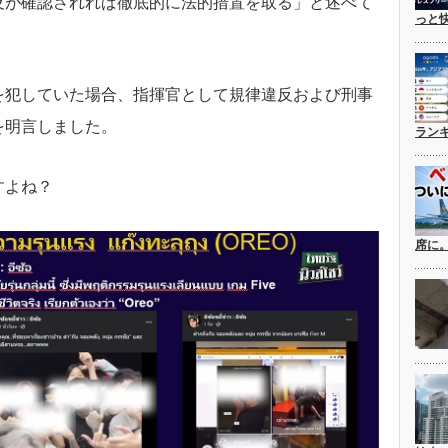
反が確認されれば徹底的に法的措置を取る」と述べて
っと
を犯していた場合、指揮官として規律違反および刑事
を明言しました。
ラン
すよね？
席に