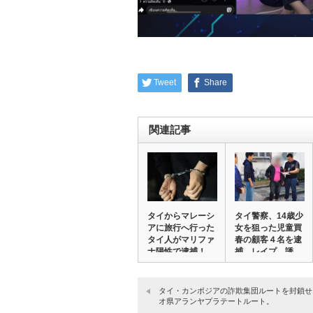
Tweet
Share
関連記事
タイからマレーシ
タイ警察、14歳少
アに旅行へ行った
女を狙った児童買
タイ人がマリファ
春の顧客４名を逮
ナ陽性で逮捕！
捕。レイプ、誘…
…
タイ・カンボジアの詐欺集団ルートを封鎖せ
オ県アランヤプラテートルート。