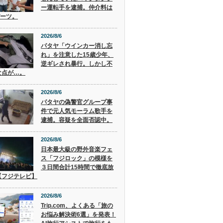
ー運転手を逮捕。仲介料は
バーツ。
2026/8/6
パタヤ「ウインカー消し忘
れ」を注意した15歳少年、
逆ギレされ暴行。しかし不
な点が…。
2026/8/6
パタヤの偽警官グループ事
件で元人気モーラム歌手を
逮捕。容疑を全面否認中。
2026/8/6
日本最大級の野外音楽フェ
ス「フジロック」の模様を
３日間合計15時間で徹底放
【フジテレビ】
2026/8/6
Trip.com、よくある「旅の
お悩み解決術6選」を発表！