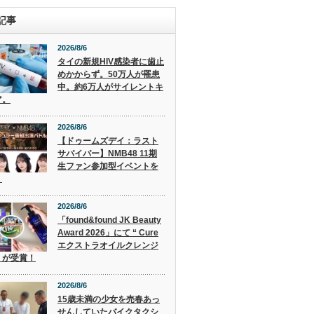
記事
2026/8/6
タイの新規HIV感染者に歯止
めかからず。50万人が罹患
中。約6万人がサイレントキ
ア。
2026/8/6
【ドゥームズデイ：ラスト
サバイバー】NMB48 11期
生ファン参加型イベントを
！
2026/8/6
「found&found JK Beauty
Award 2026」にて “ Cure
エクストラオイルクレンジ
” が受賞！
2026/8/6
15歳未満の少女を売春あっ
せんしていたバイクタクシ