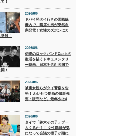
して！
2026/8/6
ドバイ発タイ行きの国際線
機内で、隣席の男が突然自
家発電！女性のズボンにカ
ス発射！
2026/8/6
伝説のロックバンドOasisの
復活を描くドキュメンタリ
ー映画、日本を含む各国で
公開！
2026/8/6
被害女性らがタイ警察を告
発！ わいせつ動画の撮影強
要・販売など。最年少は4
2026/8/6
タイで「鈴木その子」ブー
ムくるか？！ 女性職員が気
になって会議の様子が頭に