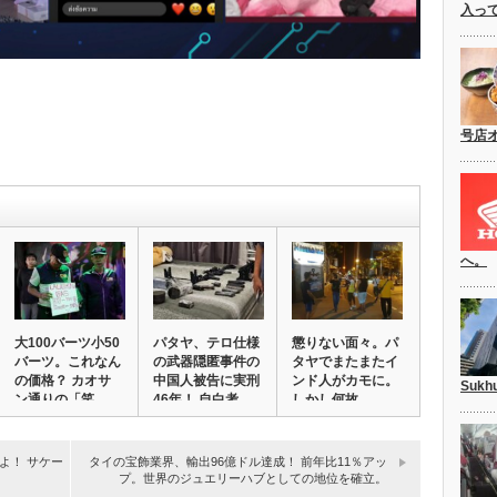
入っ
号店
へ。
大100バーツ小50
パタヤ、テロ仕様
懲りない面々。パ
バーツ。これなん
の武器隠匿事件の
タヤでまたまたイ
の価格？ カオサ
中国人被告に実刑
ンド人がカモに。
Suk
ン通りの「笑…
46年！ 自白考…
しかし何故…。
よ！ サケー
タイの宝飾業界、輸出96億ドル達成！ 前年比11％アッ
プ。世界のジュエリーハブとしての地位を確立。