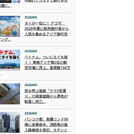
AI旅行アシストで旅行をも
快適に。
2026/8/6
タイが一位に！ アゴダ、
2026年夏に欧州旅行者から
人気を集めるアジア旅行先
キング。
2026/8/6
ベトナム、ついにタイを抜
く！ 東南アジア第2位の航
空市場に浮上。座席数740万
。
2026/8/6
死を呼ぶ道路「ラマ2世通
り」の高速道路から男性が
転落し死亡。
2026/8/6
バンコク都、高層コンド50
棟に改善命令。消防車の進
入路確保を指示。キチンと