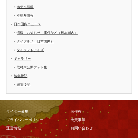
ホテル情報
不動産情報
日本国内ニュース
情報、お知らせ、事件など（日本国内）
タイグルメ（日本国内）
タイランドアイズ
ギャラリー
取材未公開フォト集
編集後記
編集後記
ライター募集
著作権
プライバシーポリシー
免責事項
運営情報
お問い合わせ