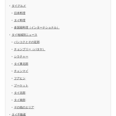
タイグルメ
日本料理
タイ料理
多国籍料理（インターナショナル）
タイ地域別ニュース
バンコクとその近郊
チョンブリー（パタヤ）
シラチャー
タイ東北部
チェンマイ
フアヒン
プーケット
タイ北部
タイ南部
その他のエリア
タイ不動産