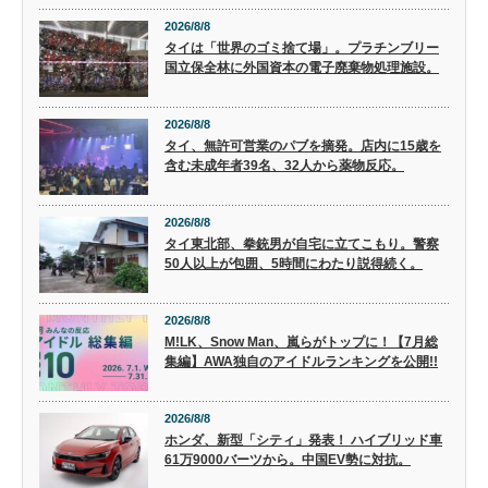
2026/8/8
タイは「世界のゴミ捨て場」。プラチンブリー
国立保全林に外国資本の電子廃棄物処理施設。
2026/8/8
タイ、無許可営業のパブを摘発。店内に15歳を
含む未成年者39名、32人から薬物反応。
2026/8/8
タイ東北部、拳銃男が自宅に立てこもり。警察
50人以上が包囲、5時間にわたり説得続く。
2026/8/8
M!LK、Snow Man、嵐らがトップに！【7月総
集編】AWA独自のアイドルランキングを公開!!
2026/8/8
ホンダ、新型「シティ」発表！ ハイブリッド車
61万9000バーツから。中国EV勢に対抗。