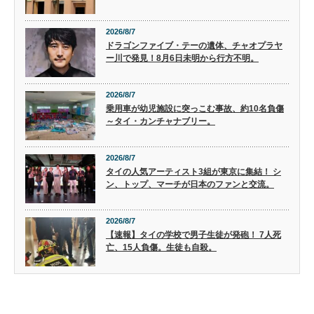
2026/8/7
ドラゴンファイブ・テーの遺体、チャオプラヤ
ー川で発見！8月6日未明から行方不明。
2026/8/7
乗用車が幼児施設に突っこむ事故、約10名負傷
～タイ・カンチャナブリー。
2026/8/7
タイの人気アーティスト3組が東京に集結！ シ
ン、トップ、マーチが日本のファンと交流。
2026/8/7
【速報】タイの学校で男子生徒が発砲！ 7人死
亡、15人負傷。生徒も自殺。