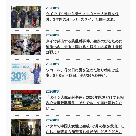
2026/8/8
タイでゴミ漁り生活のノルウェー人男性を保
護。3年超のオーバーステイ、母国へ送還。
2026/8/8
タイで頻出する銃乱射事件。生きのびるために
知るべき「走る・隠れる・戦う」の原則！最後
は戦え！
2026/8/8
ワコール、母の日に愛を込めた贈り物をご提
案。8月8日～12日、全品30％OFFに。
2026/8/8
「タイ５大銃乱射事件」2020年以降だけでも相
次ぐ大量殺戮事件。それでもこの国は変わらな
い…。
2026/8/8
パタヤで中国人女性と生後3か月の娘を救出。し
かし、被害者も加害者も供述がしどろもどろ。