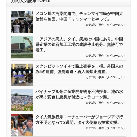
月間人気記事TOP10
メコン川の汚染問題で、チェンマイ市民が中国大
使館を包囲。中国「ミャンマーとやって」
カテゴリ:
事件（タイローカル）
「アジアの病人」タイ。病巣は中国にあり。中国
系企業の鉱石加工工場の建設停止処分。無許可で
着工。
カテゴリ:
事件（タイローカル）
スクンビットソイ４で路上売春を一掃。外国人の
み5名逮捕、強制送還・再入国禁止措置。
カテゴリ:
事件（タイローカル）
パイナップル畑に産業廃棄物を不法投棄。池の水
が黒く変色し悪臭が付近に～ラヨーン県。
カテゴリ:
事件（タイローカル）
タイ人気旅行系ユーチューバーがジョージアで行
方不明となって2週間。タイ大使館も捜索支援。
カテゴリ:
事件（タイローカル）