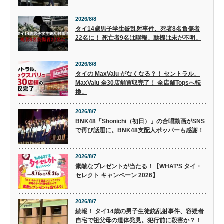
2026/8/8
タイ14歳男子学生銃乱射事件、死者8名負傷者
22名に！ 死亡者9名は誤報。動機は未だ不明。
2026/8/8
タイの MaxValu がなくなる？！ セントラル、
MaxValu 全30店舗買収完了！ 全店舗Topsへ転
換。
2026/8/7
BNK48「Shonichi（初日）」の合唱動画がSNS
で再び話題に。BNK48支配人ポッパーも感謝！
2026/8/7
素敵なプレゼントが当たる！【WHAT’S タイ・
セレクト キャンペーン 2026】
2026/8/7
続報！ タイ14歳の男子生徒銃乱射事件、容疑者
自宅で祖父母の遺体発見。犯行前に殺害か？！