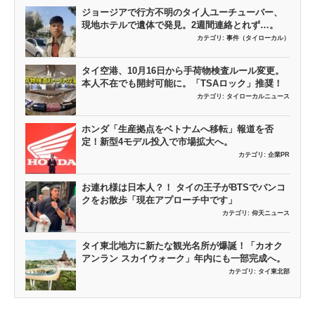
ジョージアで行方不明のタイ人ユーチューバー、
現地ホテルで遺体で発見。2週間連絡とれず…。
カテゴリ:
事件（タイローカル）
タイ空港、10月16日から手荷物検査ルール変更。
本人不在でも開封可能に。「TSAロック」推奨！
カテゴリ:
タイローカルニュース
ホンダ「生産拠点をベトナムへ移転」報道を否
定！新型4モデル投入で市場拡大へ。
カテゴリ:
企業PR
お連れ様は日本人？！ タイの王子がBTSでバンコ
クをお散歩「現在アプローチ中です」
カテゴリ:
仰天ニュース
タイ東北地方に新たな観光名所が爆誕！「カオク
アンラン スカイウォーク」年内にも一部完成へ。
カテゴリ:
タイ東北部