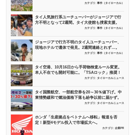
カテゴリ:
事件（タイローカル）
タイ人気旅行系ユーチューバーがジョージアで行
方不明となって2週間。タイ大使館も捜索支援。
カテゴリ:
事件（タイローカル）
ジョージアで行方不明のタイ人ユーチューバー、
現地ホテルで遺体で発見。2週間連絡とれず…。
カテゴリ:
事件（タイローカル）
タイ空港、10月16日から手荷物検査ルール変更。
本人不在でも開封可能に。「TSAロック」推奨！
カテゴリ:
タイローカルニュース
タイ国際航空、一部航空券を20～30％値下げ。中
東情勢緩和で燃油価格下落も紛争以前に届かず。
カテゴリ:
タイローカルニュース
ホンダ「生産拠点をベトナムへ移転」報道を否
定！新型4モデル投入で市場拡大へ。
カテゴリ:
企業PR