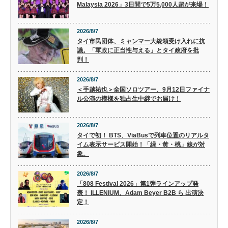
Malaysia 2026」3日間で5万5,000人超が来場！
2026/8/7
タイ市民団体、ミャンマー大統領受け入れに抗
議。「軍政に正当性与える」とタイ政府を批
判！
2026/8/7
＜手越祐也＞全国ソロツアー、9月12日ファイナ
ル公演の模様を独占生中継でお届け！
2026/8/7
タイで初！ BTS、ViaBusで列車位置のリアルタ
イム表示サービス開始！「緑・黄・桃」線が対
象。
2026/8/7
「808 Festival 2026」第1弾ラインアップ発
表！ ILLENIUM、Adam Beyer B2B ら 出演決
定！
2026/8/7