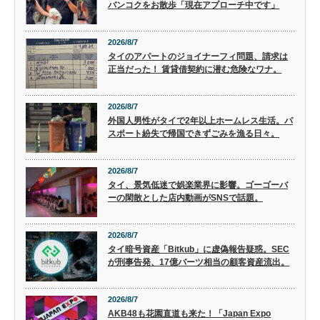
バンコクをお散歩「現在アプローチ中です」
2026/8/7
タイのアパートのジョイナーフィ問題、請求は
正当だった！ 賃貸借契約に潜む危険なワナ。
2026/8/7
外国人男性がタイで2年以上ホームレス生活。パ
スポート紛失で帰国できずごみを漁る日々。
2026/8/7
タイ、景気低迷で娯楽業界に影響。ゴーゴーバ
ーの閑散とした店内動画がSNSで話題。
2026/8/7
タイ暗号資産「Bitkub」に虚偽報告疑惑。SEC
が刑事告発、17億バーツ相当の顧客資産流出。
2026/8/7
AKB48も花園直道も来た！「Japan Expo