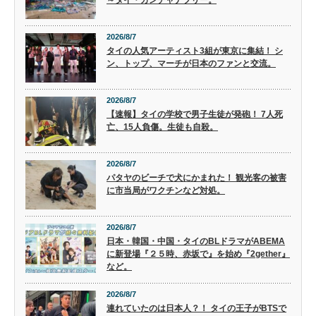
～タイ・カンチャナブリー。
2026/8/7
タイの人気アーティスト3組が東京に集結！ シ
ン、トップ、マーチが日本のファンと交流。
2026/8/7
【速報】タイの学校で男子生徒が発砲！ 7人死
亡、15人負傷。生徒も自殺。
2026/8/7
パタヤのビーチで犬にかまれた！ 観光客の被害
に市当局がワクチンなど対処。
2026/8/7
日本・韓国・中国・タイのBLドラマがABEMA
に新登場『２５時、赤坂で』を始め『2gether』
など。
2026/8/7
連れていたのは日本人？！ タイの王子がBTSで