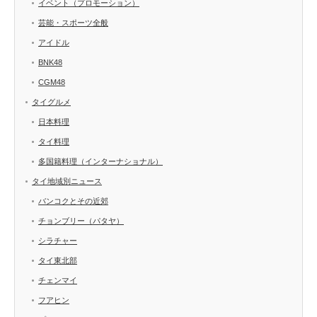
イベント（プロモーション）
芸能・スポーツ全般
アイドル
BNK48
CGM48
タイグルメ
日本料理
タイ料理
多国籍料理（インターナショナル）
タイ地域別ニュース
バンコクとその近郊
チョンブリー（パタヤ）
シラチャー
タイ東北部
チェンマイ
フアヒン