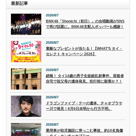
最新記事
2026/8/7
BNK48「Shonichi（初日）」の合唱動画がSNS
で再び話題に。BNK48支配人ポッパーも感謝！
2026/8/7
素敵なプレゼントが当たる！【WHAT’S タイ・
セレクト キャンペーン 2026】
2026/8/7
続報！ タイ14歳の男子生徒銃乱射事件、容疑者
自宅で祖父母の遺体発見。犯行前に殺害か？！
2026/8/7
ドラゴンファイブ・テーの遺体、チャオプラヤ
ー川で発見！8月6日未明から行方不明。
2026/8/7
乗用車が幼児施設に突っこむ事故、約10名負傷