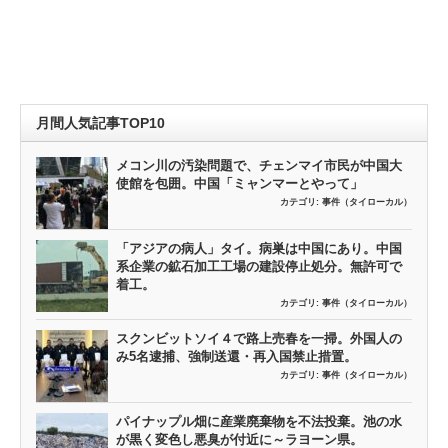
月間人気記事TOP10
メコン川の汚染問題で、チェンマイ市民が中国大
使館を包囲。中国「ミャンマーとやって」
カテゴリ:
事件（タイローカル）
「アジアの病人」タイ。病巣は中国にあり。中国
系企業の鉱石加工工場の建設停止処分。無許可で
着工。
カテゴリ:
事件（タイローカル）
スクンビットソイ４で路上売春を一掃。外国人の
み5名逮捕、強制送還・再入国禁止措置。
カテゴリ:
事件（タイローカル）
パイナップル畑に産業廃棄物を不法投棄。池の水
が黒く変色し悪臭が付近に～ラヨーン県。