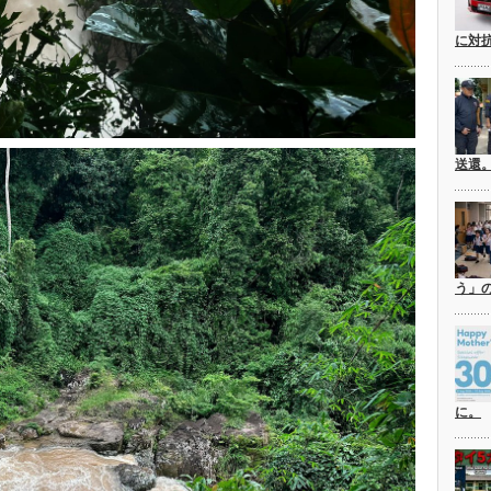
に対
送還
う」
に。