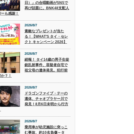
日）」の合唱動画がSNSで
再び話題に。BNK48支配人
パーも感謝！
2026/8/7
素敵なプレゼントが当た
る！【WHAT’S タイ・セレ
クト キャンペーン 2026】
2026/8/7
続報！ タイ14歳の男子生徒
銃乱射事件、容疑者自宅で
祖父母の遺体発見。犯行前
害か？！
2026/8/7
ドラゴンファイブ・テーの
遺体、チャオプラヤー川で
発見！8月6日未明から行方
。
2026/8/7
乗用車が幼児施設に突っこ
む事故、約10名負傷～タ