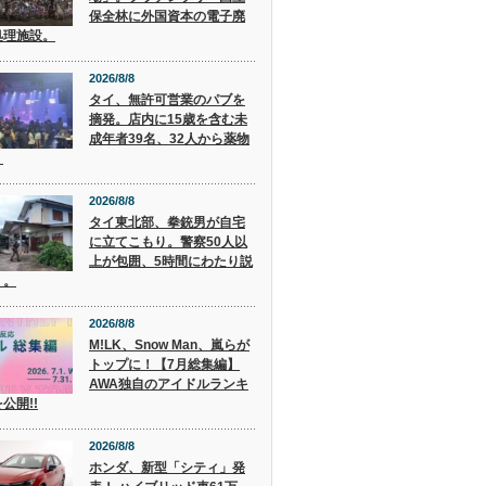
保全林に外国資本の電子廃
処理施設。
2026/8/8
タイ、無許可営業のパブを
摘発。店内に15歳を含む未
成年者39名、32人から薬物
。
2026/8/8
タイ東北部、拳銃男が自宅
に立てこもり。警察50人以
上が包囲、5時間にわたり説
く。
2026/8/8
M!LK、Snow Man、嵐らが
トップに！【7月総集編】
AWA独自のアイドルランキ
公開!!
2026/8/8
ホンダ、新型「シティ」発