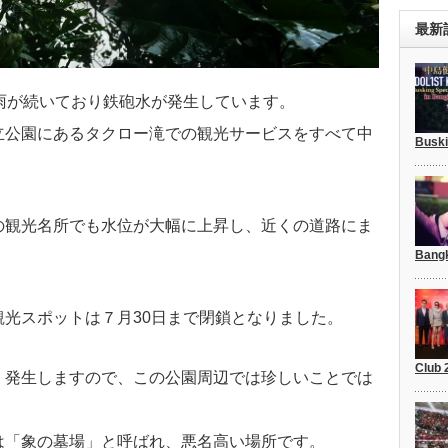
最新
雨が続いており鉄砲水が発生しています。
立公園にあるタクロー滝での観光サービスをすべて中
Busk
の観光名所でも水位が大幅に上昇し、近くの道路にま
Bang
光スポットは７月30日まで閉鎖となりました。
Club
く発生しますので、この公園周辺では珍しいことでは
は「象の墓場」と呼ばれ、悪名高い場所です。