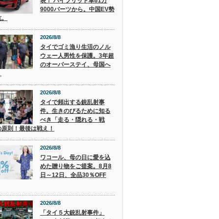
表！ ハイブリッド車61万
9000バーツから。中国EV勢
抗。
2026/8/8
タイでゴミ漁り生活のノル
ウェー人男性を保護。3年超
のオーバーステイ、母国へ
。
2026/8/8
タイで頻出する銃乱射事
件。生きのびるために知る
べき「走る・隠れる・戦
の原則！最後は戦え！
2026/8/8
ワコール、母の日に愛を込
めた贈り物をご提案。8月8
日～12日、全品30％OFF
2026/8/8
「タイ５大銃乱射事件」