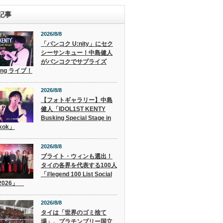
記事
2026/8/8
「バンコク U:nity」にセク
シーサンキュー！中島健人
がバンコクでサプライズ
ing ライブ！
2026/8/8
【フォトギャラリー】中島
健人「IDOL1ST KENTY
Busking Special Stage in
kok」
2026/8/8
ブライト・ウィンも選出！
タイの各界を代表する100人
「#legend 100 List Social
 2026」
2026/8/8
タイは「世界のゴミ捨て
場」。プラチンブリー国立