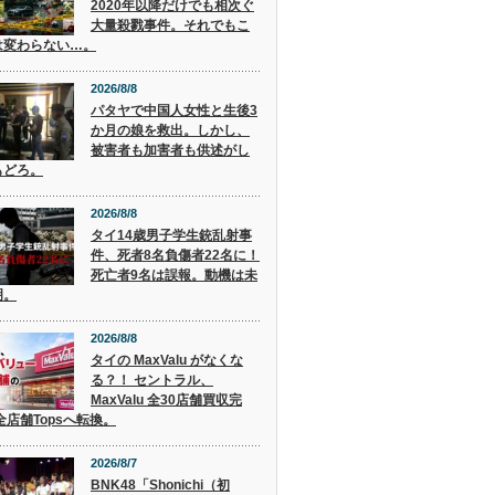
2020年以降だけでも相次ぐ
大量殺戮事件。それでもこ
は変わらない…。
2026/8/8
パタヤで中国人女性と生後3
か月の娘を救出。しかし、
被害者も加害者も供述がし
もどろ。
2026/8/8
タイ14歳男子学生銃乱射事
件、死者8名負傷者22名に！
死亡者9名は誤報。動機は未
明。
2026/8/8
タイの MaxValu がなくな
る？！ セントラル、
MaxValu 全30店舗買収完
全店舗Topsへ転換。
2026/8/7
BNK48「Shonichi（初