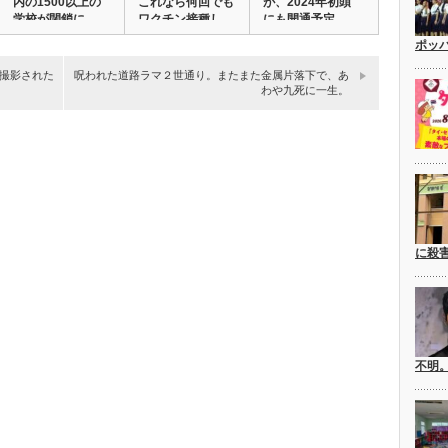
内の1500以上の
これなら何回でも
が、2024年初頭
学校が閉鎖に。…
ワクチン接種し
にも開通予定。
た…
ポッ
撮影された
呪われた道路ラマ２世通り。またまた金属片落下で、あ
わや九死に一生。
に殺
不明