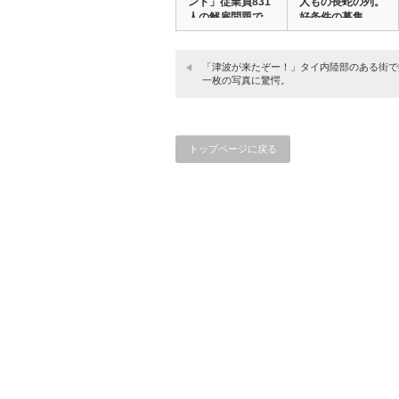
ンド」従業員831
人もの長蛇の列。
人の解雇問題で…
好条件の募集…
「津波が来たぞー！」タイ内陸部のある街で
一枚の写真に驚愕。
トップページに戻る