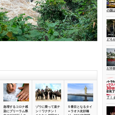
の国
どろ
だ不
了！ 
急増するコロナ感
ゾウに乗って楽チ
５番目となるタイ
染にブリーラム県
ン！ワクチン！
＝ラオス友好橋