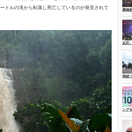
メートルの滝から転落し死亡しているのが発見されて
棄物
反応
得続
ングを