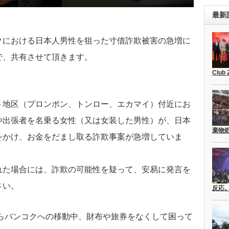
最新
クにおける日本人男性を狙った寸借詐欺被害の急増に
で、共有させて頂きます。
Club
ト地区（プロンポン、トンロー、
エカマイ）付近にお
や出張者を名
乗る女性（又は女装した男性）が、日本
棄物
をかけ、お金をだまし取る詐欺事案が急増していま
れた場合には、詐欺の可能性を疑
って、安易に発言を
さい。
反応
らバンコクへの移動中、財布や
旅券をなくして困って