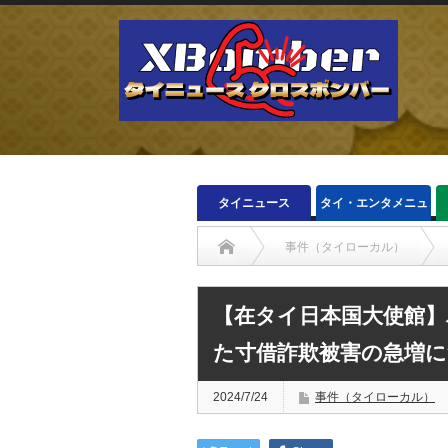
タイニュース
タイ・エンタメニュ
ース
事件（タイローカル）
【在タイ日本国大使館
た寸借詐欺被害の急増
2024/7/24
事件（タイローカル）