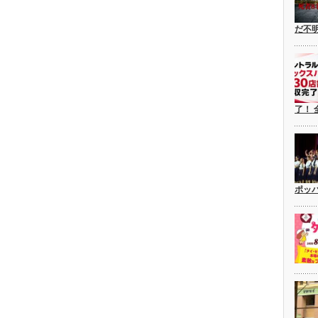
だ不
了！ 
ポッ