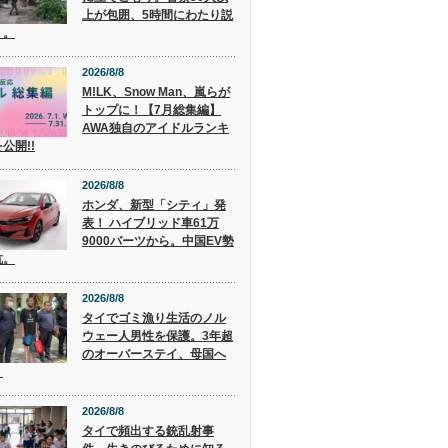
上が包囲、5時間にわたり説
く。
2026/8/8
M!LK、Snow Man、嵐らが
トップに！【7月総集編】
AWA独自のアイドルランキ
公開!!
2026/8/8
ホンダ、新型「シティ」発
表！ ハイブリッド車61万
9000バーツから。中国EV勢
抗。
2026/8/8
タイでゴミ漁り生活のノル
ウェー人男性を保護。3年超
のオーバーステイ、母国へ
。
2026/8/8
タイで頻出する銃乱射事