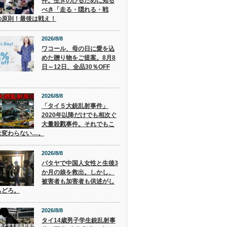
件。生きのびるために知る
べき「走る・隠れる・戦
の原則！最後は戦え！
2026/8/8
ワコール、母の日に愛を込
めた贈り物をご提案。8月8
日～12日、全品30％OFF
2026/8/8
「タイ５大銃乱射事件」
2020年以降だけでも相次ぐ
大量殺戮事件。それでもこ
は変わらない…。
2026/8/8
パタヤで中国人女性と生後3
か月の娘を救出。しかし、
被害者も加害者も供述がし
もどろ。
2026/8/8
タイ14歳男子学生銃乱射事