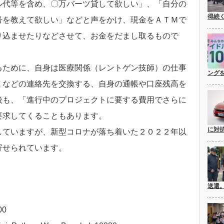
ル代等を含
め、〇万バーツ貸して欲しい」、「
自分の
得続
号を教えて欲しい」などと
声をかけ、現金をＡＴＭで
り込ま
せたりなどさせて、お金をだまし取るもので
るために、自身は医療関係（レン
トゲン技師）の仕事
ングを
Ｅなどの連絡
先を交換する、自身の通帳や口座残高を
後も、「進行中のプロジェクトに要する費用でさらに
要求してくることもあります。
に対
していますが、新型コロナが落ち
着いた２０２２年以
寄せられてい
ます。
送還
00