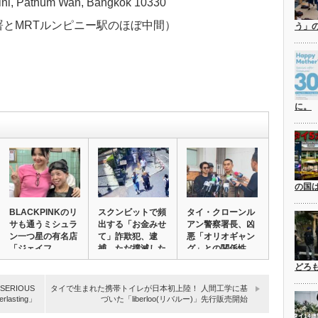
ni, Pathum Wan, Bangkok 10330
とMRTルンピニー駅のほぼ中
間）
う」
に。
の国
BLACKPINKのリ
スクンビットで頻
タイ・クローンル
サも通うミシュラ
出する「お金みせ
アン警察署長、凶
ン一つ星の有名店
て」詐欺犯、逮
悪「オリオギャン
「ジェイフ…
捕。ただ撲滅した
グ」との関係性
わ…
を…
どろ
ERIOUS
タイで生まれた携帯トイレが日本初上陸！ 人間工学に基
asting」
づいた「liberloo(リバルー)」先行販売開始