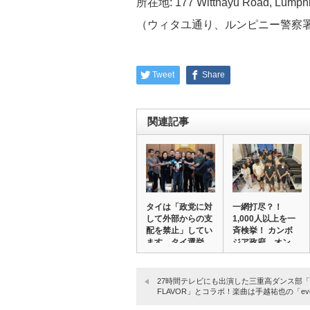
所在地: 177 Witthayu Road, Lumphi
（ウィタユ通り、ルンピニー警察署
Tweet
Share
関連記事
タイは「政党に対
一網打尽？！
して外部からの支
1,000人以上を一
配を禁止」してい
斉検挙！ カンボ
ます。タイ選挙
ジア政府、オン…
管…
27時間テレビにも出演した三重高ダンス部「S
FLAVOR」とコラボ！楽曲は手越祐也の「everl