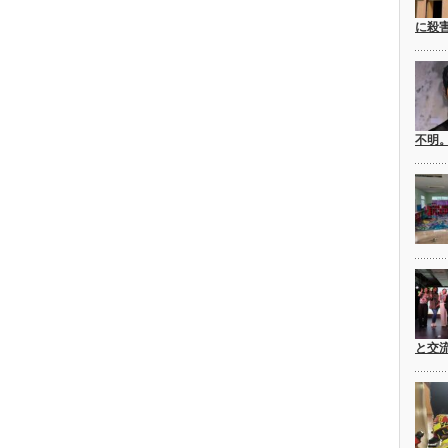
に殺
不明
と交