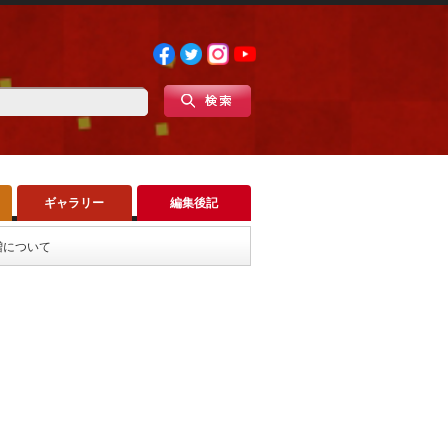
ギャラリー
編集後記
増について