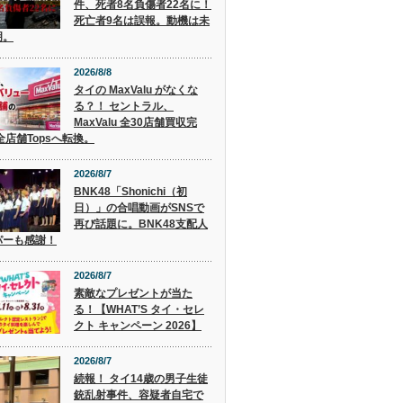
件、死者8名負傷者22名に！
死亡者9名は誤報。動機は未
明。
2026/8/8
タイの MaxValu がなくな
る？！ セントラル、
MaxValu 全30店舗買収完
全店舗Topsへ転換。
2026/8/7
BNK48「Shonichi（初
日）」の合唱動画がSNSで
再び話題に。BNK48支配人
パーも感謝！
2026/8/7
素敵なプレゼントが当た
る！【WHAT’S タイ・セレ
クト キャンペーン 2026】
2026/8/7
続報！ タイ14歳の男子生徒
銃乱射事件、容疑者自宅で