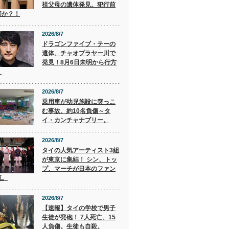
祖父母の遺体発見。犯行前
害か？！
2026/8/7
ドラゴンファイブ・テーの
遺体、チャオプラヤー川で
発見！8月6日未明から行方
。
2026/8/7
乗用車が幼児施設に突っこ
む事故、約10名負傷～タ
イ・カンチャナブリー。
2026/8/7
タイの人気アーティスト3組
が東京に集結！ シン、トッ
プ、マーチが日本のファン
流。
2026/8/7
【速報】タイの学校で男子
生徒が発砲！ 7人死亡、15
人負傷。生徒も自殺。