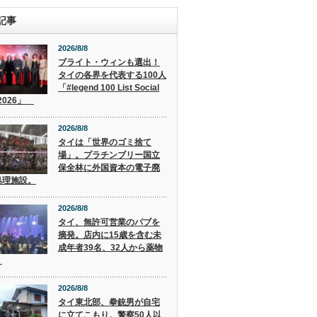
記事
2026/8/8
ブライト・ウィンも選出！
タイの各界を代表する100人
「#legend 100 List Social
 2026」
2026/8/8
タイは「世界のゴミ捨て
場」。プラチンブリー国立
保全林に外国資本の電子廃
処理施設。
2026/8/8
タイ、無許可営業のパブを
摘発。店内に15歳を含む未
成年者39名、32人から薬物
。
2026/8/8
タイ東北部、拳銃男が自宅
に立てこもり。警察50人以