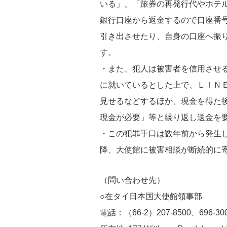
いる」、「旅券の再発行代やホテ
銀行口座から返金するので口座番
引き出させたり、自身の口座へ振
す。
・また、犯人は被害者を信用させ
に就いているとした上で、ＬＩＮ
見せるなどするほか、
現金を得た
現
金が必要」等と繰り返し送金を
・この犯罪手口は数年前から発生
降、大使館に被害相談が断続的に
（問い合わせ先）
○在タイ日本国大使館領事部
電話：（66-2）207-8500、696-30