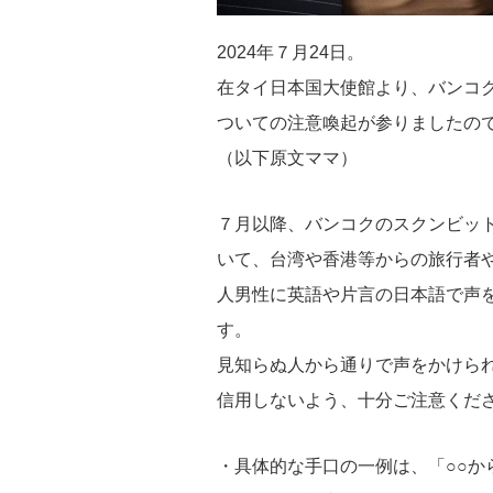
2024年７月24日。
在タイ日本国大使館より、バンコ
ついての注意喚起が参りましたの
（以下原文ママ）
７月以降、バンコクのスクンビッ
いて、台湾や香港等からの旅行者
人男性に英語や片言の日本
語で声
す。
見知らぬ人から通りで声をかけら
信用しないよう、十分ご注意くだ
・具体的な手口の一例は、「○○か