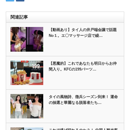
関連記事
【動画あり】タイ人の井戸端会議で話題
No１。エ〇マッサージ店で繰…
【悪魔的】これであなたも明日からお仲
間入り。KFCの199バーツ…
タイの風物詩、徴兵シーズン到来！ 運命
の抽選と華麗なる脱落者たち…