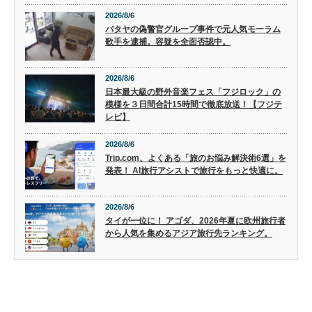
2026/8/6
パタヤの偽警官グループ事件で元人気モーラム
歌手を逮捕。容疑を全面否認中。
2026/8/6
日本最大級の野外音楽フェス「フジロック」の
模様を３日間合計15時間で徹底放送！【フジテ
レビ】
2026/8/6
Trip.com、よくある「旅のお悩み解決術6選」を
発表！ AI旅行アシストで旅行をもっと快適に。
2026/8/6
タイが一位に！ アゴダ、2026年夏に欧州旅行者
から人気を集めるアジア旅行先ランキング。