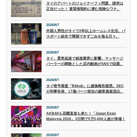
タイのアパートのジョイナーフィ問題、請求は
正当だった！ 賃貸借契約に潜む危険なワナ。
2026/8/7
外国人男性がタイで2年以上ホームレス生活。パ
スポート紛失で帰国できずごみを漁る日々。
2026/8/7
タイ、景気低迷で娯楽業界に影響。マッサージ
パーラーの閑散とした店内動画がSNSで話題。
2026/8/7
タイ暗号資産「Bitkub」に虚偽報告疑惑。SEC
が刑事告発、17億バーツ相当の顧客資産流出。
2026/8/7
AKB48も花園直道も来た！「Japan Expo
Malaysia 2026」3日間で5万5,000人超が来場！
2026/8/7