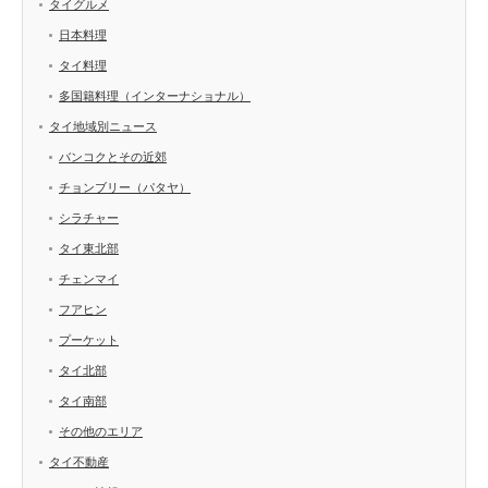
タイグルメ
日本料理
タイ料理
多国籍料理（インターナショナル）
タイ地域別ニュース
バンコクとその近郊
チョンブリー（パタヤ）
シラチャー
タイ東北部
チェンマイ
フアヒン
プーケット
タイ北部
タイ南部
その他のエリア
タイ不動産