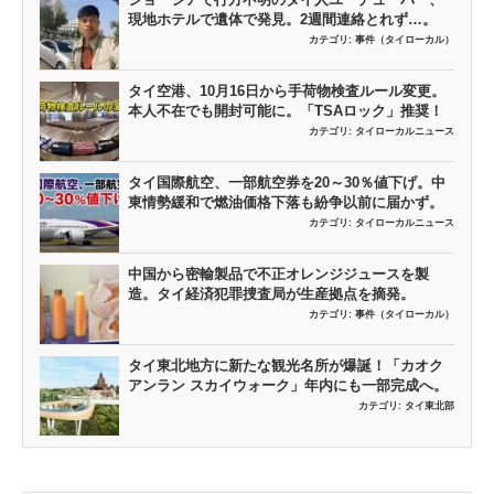
現地ホテルで遺体で発見。2週間連絡とれず…。
カテゴリ:
事件（タイローカル）
タイ空港、10月16日から手荷物検査ルール変更。
本人不在でも開封可能に。「TSAロック」推奨！
カテゴリ:
タイローカルニュース
タイ国際航空、一部航空券を20～30％値下げ。中
東情勢緩和で燃油価格下落も紛争以前に届かず。
カテゴリ:
タイローカルニュース
中国から密輸製品で不正オレンジジュースを製
造。タイ経済犯罪捜査局が生産拠点を摘発。
カテゴリ:
事件（タイローカル）
タイ東北地方に新たな観光名所が爆誕！「カオク
アンラン スカイウォーク」年内にも一部完成へ。
カテゴリ:
タイ東北部