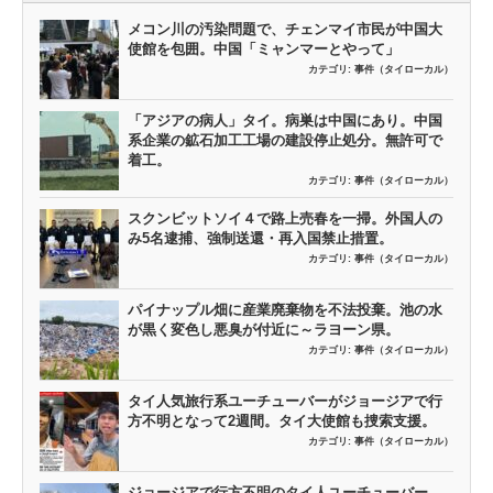
メコン川の汚染問題で、チェンマイ市民が中国大
使館を包囲。中国「ミャンマーとやって」
カテゴリ:
事件（タイローカル）
「アジアの病人」タイ。病巣は中国にあり。中国
系企業の鉱石加工工場の建設停止処分。無許可で
着工。
カテゴリ:
事件（タイローカル）
スクンビットソイ４で路上売春を一掃。外国人の
み5名逮捕、強制送還・再入国禁止措置。
カテゴリ:
事件（タイローカル）
パイナップル畑に産業廃棄物を不法投棄。池の水
が黒く変色し悪臭が付近に～ラヨーン県。
カテゴリ:
事件（タイローカル）
タイ人気旅行系ユーチューバーがジョージアで行
方不明となって2週間。タイ大使館も捜索支援。
カテゴリ:
事件（タイローカル）
ジョージアで行方不明のタイ人ユーチューバー、