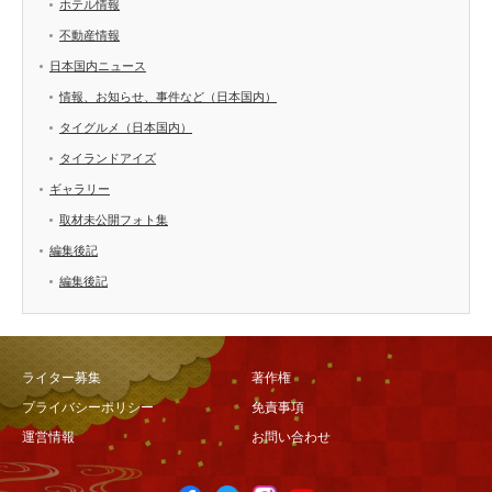
ホテル情報
不動産情報
日本国内ニュース
情報、お知らせ、事件など（日本国内）
タイグルメ（日本国内）
タイランドアイズ
ギャラリー
取材未公開フォト集
編集後記
編集後記
ライター募集
著作権
プライバシーポリシー
免責事項
運営情報
お問い合わせ