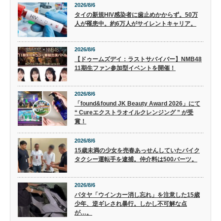
2026/8/6
タイの新規HIV感染者に歯止めかからず。50万
人が罹患中。約6万人がサイレントキャリア。
2026/8/6
【ドゥームズデイ：ラストサバイバー】NMB48
11期生ファン参加型イベントを開催！
2026/8/6
「found&found JK Beauty Award 2026」にて
“ Cureエクストラオイルクレンジング ” が受
賞！
2026/8/6
15歳未満の少女を売春あっせんしていたバイク
タクシー運転手を逮捕。仲介料は500バーツ。
2026/8/6
パタヤ「ウインカー消し忘れ」を注意した15歳
少年、逆ギレされ暴行。しかし不可解な点
が…。