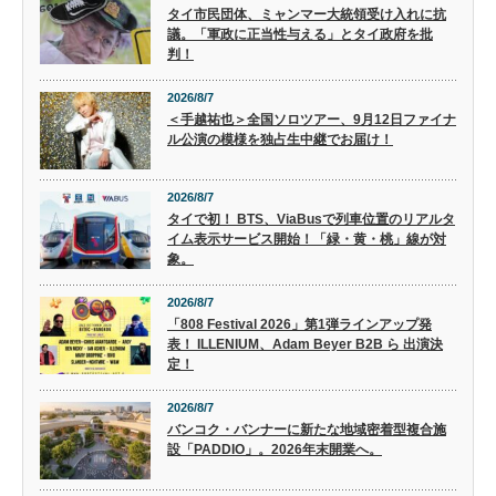
タイ市民団体、ミャンマー大統領受け入れに抗
議。「軍政に正当性与える」とタイ政府を批
判！
2026/8/7
＜手越祐也＞全国ソロツアー、9月12日ファイナ
ル公演の模様を独占生中継でお届け！
2026/8/7
タイで初！ BTS、ViaBusで列車位置のリアルタ
イム表示サービス開始！「緑・黄・桃」線が対
象。
2026/8/7
「808 Festival 2026」第1弾ラインアップ発
表！ ILLENIUM、Adam Beyer B2B ら 出演決
定！
2026/8/7
バンコク・バンナーに新たな地域密着型複合施
設「PADDIO」。2026年末開業へ。