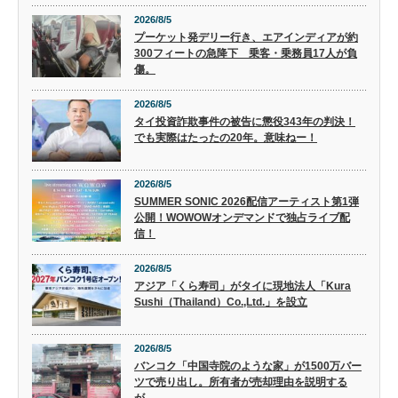
2026/8/5
プーケット発デリー行き、エアインディアが約
300フィートの急降下 乗客・乗務員17人が負
傷。
2026/8/5
タイ投資詐欺事件の被告に懲役343年の判決！
でも実際はたったの20年。意味ねー！
2026/8/5
SUMMER SONIC 2026配信アーティスト第1弾
公開！WOWOWオンデマンドで独占ライブ配
信！
2026/8/5
アジア「くら寿司」がタイに現地法人「Kura
Sushi（Thailand）Co.,Ltd.」を設立
2026/8/5
バンコク「中国寺院のような家」が1500万バー
ツで売り出し。所有者が売却理由を説明する
が…。