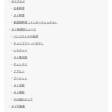
タイグルメ
日本料理
タイ料理
多国籍料理（インターナショナル）
タイ地域別ニュース
バンコクとその近郊
チョンブリー（パタヤ）
シラチャー
タイ東北部
チェンマイ
フアヒン
プーケット
タイ北部
タイ南部
その他のエリア
タイ不動産