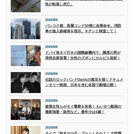
性が転落し死亡。
2026/8/6
バンコク都、高層コンド50棟に改善命令。消防
車の進入路確保を指示。キチンと検査して！
2026/8/6
ドバイ発タイ行きの国際線機内で、隣席の男が
突然自家発電！女性のズボンにカルピス発射！
2026/8/6
伝説のロックバンドOasisの復活を描くドキュメ
ンタリー映画、日本を含む各国で劇場公開！
2026/8/6
被害女性らがタイ警察を告発！ わいせつ動画の
撮影強要・販売など。最年少は4歳！
2026/8/6
タイで「鈴木その子」ブームくるか？！ 女性職