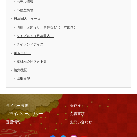
ホテル情報
不動産情報
日本国内ニュース
情報、お知らせ、事件など（日本国内）
タイグルメ（日本国内）
タイランドアイズ
ギャラリー
取材未公開フォト集
編集後記
編集後記
ライター募集
著作権
プライバシーポリシー
免責事項
運営情報
お問い合わせ