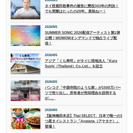
2026/8/5
タイ投資詐欺事件の被告に懲役343年の判決！
でも実際はたったの20年。意味ねー！
2026/8/5
SUMMER SONIC 2026配信アーティスト第1弾
公開！WOWOWオンデマンドで独占ライブ配
信！
2026/8/5
アジア「くら寿司」がタイに現地法人「Kura
Sushi（Thailand）Co.,Ltd.」を設立
2026/8/5
バンコク「中国寺院のような家」が1500万バー
ツで売り出し。所有者が売却理由を説明する
が…。
2026/8/5
【阪神梅田本店】Thai SELECT、日本で唯一の3
つ星タイレストラン「Ayatana（アヤタナ）」
登場！