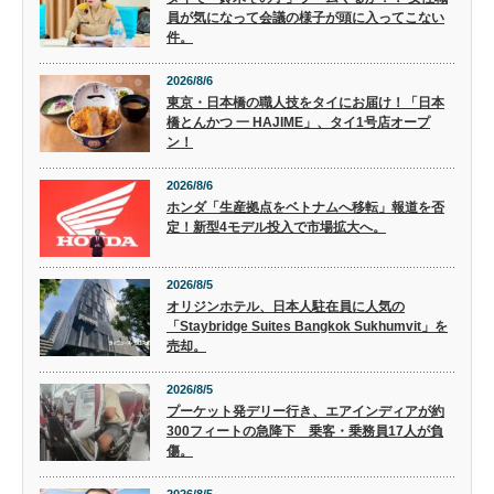
員が気になって会議の様子が頭に入ってこない
件。
2026/8/6
東京・日本橋の職人技をタイにお届け！「日本
橋とんかつ 一 HAJIME」、タイ1号店オープ
ン！
2026/8/6
ホンダ「生産拠点をベトナムへ移転」報道を否
定！新型4モデル投入で市場拡大へ。
2026/8/5
オリジンホテル、日本人駐在員に人気の
「Staybridge Suites Bangkok Sukhumvit」を
売却。
2026/8/5
プーケット発デリー行き、エアインディアが約
300フィートの急降下 乗客・乗務員17人が負
傷。