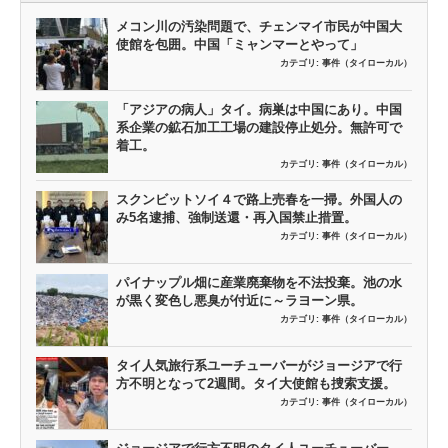
メコン川の汚染問題で、チェンマイ市民が中国大
使館を包囲。中国「ミャンマーとやって」
カテゴリ:
事件（タイローカル）
「アジアの病人」タイ。病巣は中国にあり。中国
系企業の鉱石加工工場の建設停止処分。無許可で
着工。
カテゴリ:
事件（タイローカル）
スクンビットソイ４で路上売春を一掃。外国人の
み5名逮捕、強制送還・再入国禁止措置。
カテゴリ:
事件（タイローカル）
パイナップル畑に産業廃棄物を不法投棄。池の水
が黒く変色し悪臭が付近に～ラヨーン県。
カテゴリ:
事件（タイローカル）
タイ人気旅行系ユーチューバーがジョージアで行
方不明となって2週間。タイ大使館も捜索支援。
カテゴリ:
事件（タイローカル）