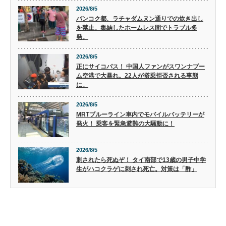
2026/8/5
バンコク都、ラチャダムヌン通りでの炊き出し
を禁止。集結したホームレス間でトラブル多
発。
2026/8/5
正にサイコパス！ 中国人ファンがスワンナプー
ム空港で大暴れ。22人が搭乗拒否される事態
に。
2026/8/5
MRTブルーライン車内でモバイルバッテリーが
発火！ 乗客を緊急避難の大騒動に！
2026/8/5
刺されたら死ぬぞ！ タイ南部で13歳の男子中学
生がハコクラゲに刺され死亡。対策は「酢」