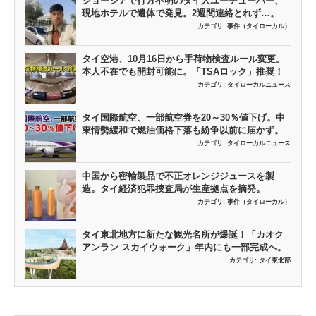
ジョージアで行方不明のタイ人ユーチューバー、
現地ホテルで遺体で発見。2週間連絡とれず…。
カテゴリ:
事件（タイローカル）
タイ空港、10月16日から手荷物検査ルール変更。
本人不在でも開封可能に。「TSAロック」推奨！
カテゴリ:
タイローカルニュース
タイ国際航空、一部航空券を20～30％値下げ。中
東情勢緩和で燃油価格下落も紛争以前に届かず。
カテゴリ:
タイローカルニュース
中国から密輸製品で不正オレンジジュースを製
造。タイ経済犯罪捜査局が生産拠点を摘発。
カテゴリ:
事件（タイローカル）
タイ東北地方に新たな観光名所が爆誕！「カオク
アンラン スカイウォーク」年内にも一部完成へ。
カテゴリ:
タイ東北部