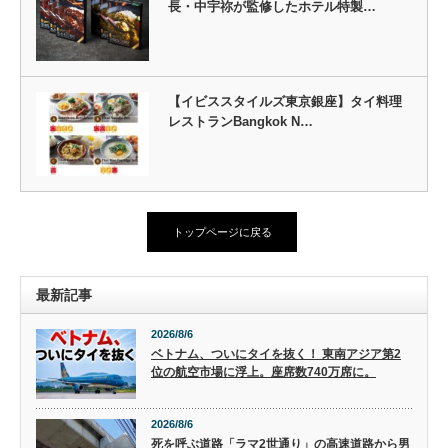
長・中宇祢が監修したホテル特製…
【イビススタイルズ東京銀座】タイ料理
レストランBangkok N…
トップページに戻る
最新記事
2026/8/6
ベトナム、ついにタイを抜く！ 東南アジア第2
位の航空市場に浮上。座席数740万席に。
2026/8/6
死を呼ぶ道路「ラマ2世通り」の高速道路から男