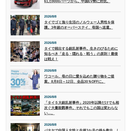
61万9000バーツから。中国EV勢に対抗。
2026/8/8
タイでゴミ漁り生活のノルウェー人男性を保
護。3年超のオーバーステイ、母国へ送還。
2026/8/8
タイで頻出する銃乱射事件。生きのびるために
知るべき「走る・隠れる・戦う」の原則！最後
は戦え！
2026/8/8
ワコール、母の日に愛を込めた贈り物をご提
案。8月8日～12日、全品30％OFFに。
2026/8/8
「タイ５大銃乱射事件」2020年以降だけでも相
次ぐ大量殺戮事件。それでもこの国は変わらな
い…。
2026/8/8
パタヤで中国人女性と生後3か月の娘を救出。し