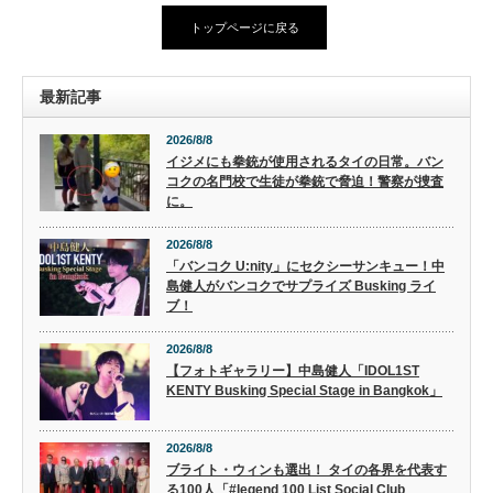
トップページに戻る
最新記事
2026/8/8
イジメにも拳銃が使用されるタイの日常。バン
コクの名門校で生徒が拳銃で脅迫！警察が捜査
に。
2026/8/8
「バンコク U:nity」にセクシーサンキュー！中
島健人がバンコクでサプライズ Busking ライ
ブ！
2026/8/8
【フォトギャラリー】中島健人「IDOL1ST
KENTY Busking Special Stage in Bangkok」
2026/8/8
ブライト・ウィンも選出！ タイの各界を代表す
る100人「#legend 100 List Social Club