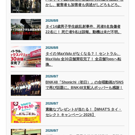
かし、被害者も加害者も供述がしどろもどろ。
2026/8/8
タイ14歳男子学生銃乱射事件、死者8名負傷者
22名に！ 死亡者9名は誤報。動機は未だ不明。
2026/8/8
タイの MaxValu がなくなる？！ セントラル、
MaxValu 全30店舗買収完了！ 全店舗Topsへ転
換。
2026/8/7
BNK48「Shonichi（初日）」の合唱動画がSNS
で再び話題に。BNK48支配人ポッパーも感謝！
2026/8/7
素敵なプレゼントが当たる！【WHAT’S タイ・
セレクト キャンペーン 2026】
2026/8/7