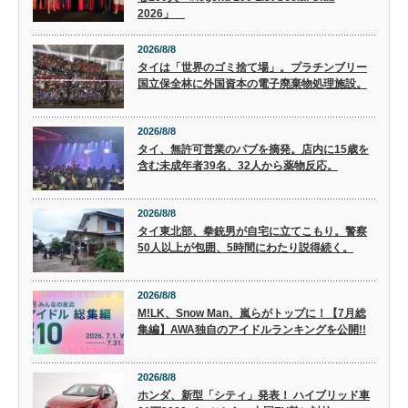
2026」
2026/8/8
タイは「世界のゴミ捨て場」。プラチンブリー
国立保全林に外国資本の電子廃棄物処理施設。
2026/8/8
タイ、無許可営業のパブを摘発。店内に15歳を
含む未成年者39名、32人から薬物反応。
2026/8/8
タイ東北部、拳銃男が自宅に立てこもり。警察
50人以上が包囲、5時間にわたり説得続く。
2026/8/8
M!LK、Snow Man、嵐らがトップに！【7月総
集編】AWA独自のアイドルランキングを公開!!
2026/8/8
ホンダ、新型「シティ」発表！ ハイブリッド車