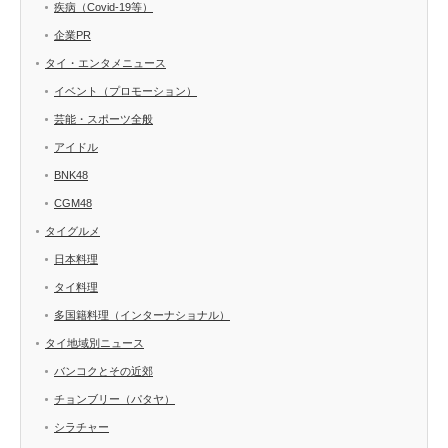
疾病（Covid-19等）
企業PR
タイ・エンタメニュース
イベント（プロモーション）
芸能・スポーツ全般
アイドル
BNK48
CGM48
タイグルメ
日本料理
タイ料理
多国籍料理（インターナショナル）
タイ地域別ニュース
バンコクとその近郊
チョンブリー（パタヤ）
シラチャー