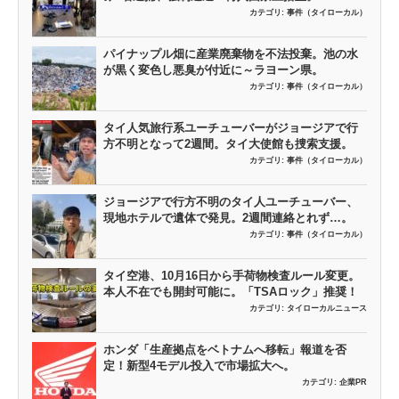
カテゴリ:
事件（タイローカル）
パイナップル畑に産業廃棄物を不法投棄。池の水
が黒く変色し悪臭が付近に～ラヨーン県。
カテゴリ:
事件（タイローカル）
タイ人気旅行系ユーチューバーがジョージアで行
方不明となって2週間。タイ大使館も捜索支援。
カテゴリ:
事件（タイローカル）
ジョージアで行方不明のタイ人ユーチューバー、
現地ホテルで遺体で発見。2週間連絡とれず…。
カテゴリ:
事件（タイローカル）
タイ空港、10月16日から手荷物検査ルール変更。
本人不在でも開封可能に。「TSAロック」推奨！
カテゴリ:
タイローカルニュース
ホンダ「生産拠点をベトナムへ移転」報道を否
定！新型4モデル投入で市場拡大へ。
カテゴリ:
企業PR