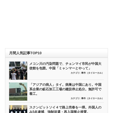
月間人気記事TOP10
メコン川の汚染問題で、チェンマイ市民が中国大
使館を包囲。中国「ミャンマーとやって」
カテゴリ:
事件（タイローカル）
「アジアの病人」タイ。病巣は中国にあり。中国
系企業の鉱石加工工場の建設停止処分。無許可で
着工。
カテゴリ:
事件（タイローカル）
スクンビットソイ４で路上売春を一掃。外国人の
み5名逮捕、強制送還・再入国禁止措置。