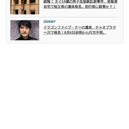
続報！ タイ14歳の男子生徒銃乱射事件、容疑者
自宅で祖父母の遺体発見。犯行前に殺害か？！
2026/8/7
ドラゴンファイブ・テーの遺体、チャオプラヤ
ー川で発見！8月6日未明から行方不明。