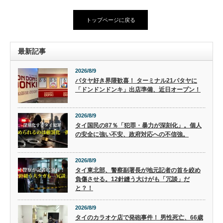
トップページに戻る
最新記事
2026/8/9
パタヤ好き界隈歓喜！ ターミナル21パタヤに
「ドンドンドンキ」出店準備、近日オープン！
2026/8/9
タイ国民の87％「犯罪・暴力が深刻化」。個人
の安全に強い不安、政府対応への不信強。
2026/8/9
タイ東北部、警察副署長が地元記者の首を絞め
負傷させる。12針縫う大けがも「冗談」だ
と？！
2026/8/9
タイのカラオケ店で発砲事件！ 男性死亡、66歳