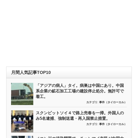
月間人気記事TOP10
「アジアの病人」タイ。病巣は中国にあり。中国
系企業の鉱石加工工場の建設停止処分。無許可で
着工。
カテゴリ:
事件（タイローカル）
スクンビットソイ４で路上売春を一掃。外国人の
み5名逮捕、強制送還・再入国禁止措置。
カテゴリ:
事件（タイローカル）