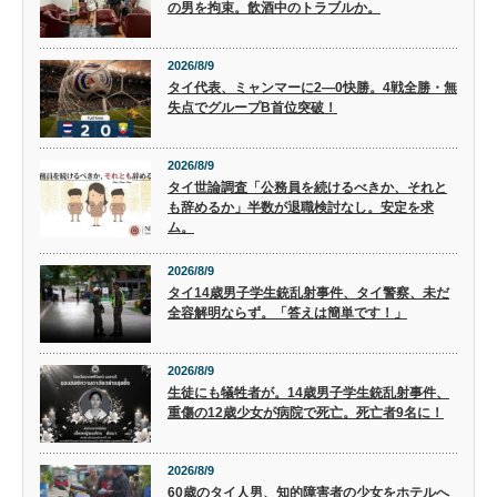
の男を拘束。飲酒中のトラブルか。
2026/8/9
タイ代表、ミャンマーに2―0快勝。4戦全勝・無
失点でグループB首位突破！
2026/8/9
タイ世論調査「公務員を続けるべきか、それと
も辞めるか」半数が退職検討なし。安定を求
ム。
2026/8/9
タイ14歳男子学生銃乱射事件、タイ警察、未だ
全容解明ならず。「答えは簡単です！」
2026/8/9
生徒にも犠牲者が。14歳男子学生銃乱射事件、
重傷の12歳少女が病院で死亡。死亡者9名に！
2026/8/9
60歳のタイ人男、知的障害者の少女をホテルへ