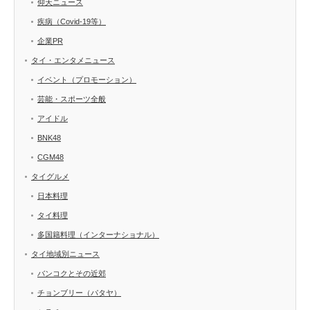
仰天ニュース
疾病（Covid-19等）
企業PR
タイ・エンタメニュース
イベント（プロモーション）
芸能・スポーツ全般
アイドル
BNK48
CGM48
タイグルメ
日本料理
タイ料理
多国籍料理（インターナショナル）
タイ地域別ニュース
バンコクとその近郊
チョンブリー（パタヤ）