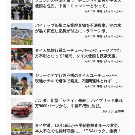
メコン川の汚染問題で、チェンマイ市民が中国大
使館を包囲。中国「ミャンマーとやって」
カテゴリ:
事件（タイローカル）
パイナップル畑に産業廃棄物を不法投棄。池の水
が黒く変色し悪臭が付近に～ラヨーン県。
カテゴリ:
事件（タイローカル）
タイ人気旅行系ユーチューバーがジョージアで行
方不明となって2週間。タイ大使館も捜索支援。
カテゴリ:
事件（タイローカル）
ジョージアで行方不明のタイ人ユーチューバー、
現地ホテルで遺体で発見。2週間連絡とれず…。
カテゴリ:
事件（タイローカル）
ホンダ、新型「シティ」発表！ ハイブリッド車61
万9000バーツから。中国EV勢に対抗。
カテゴリ:
企業PR
タイ空港、10月16日から手荷物検査ルール変更。
本人不在でも開封可能に。「TSAロック」推奨！