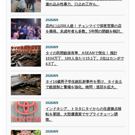
連れ込み性暴力。口止め工作も。
2026/8/9
店内には200人超！ チェンマイで深夜営業の店
を摘発。未成年者も多数。5年間の閉鎖を検討。
2026/8/9
タイの民間銃保有率、ASEANで突出！ 推計
1034万丁、100人当たり15.1丁。2位はカンボで
4.5丁。
2026/8/9
タイ14歳男子学生銃乱射事件を受け、タイ全土
で銃規制と警備を強化。検問・巡回を拡大。
2026/8/9
インドネシア、トヨタにタイからの生産拠点移
転を要請。大型優遇策でサプライチェーン誘
致。
2026/8/9