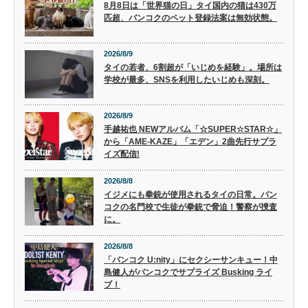
8月8日は「世界猫の日」タイ国内の猫は430万
匹超、バンコクのペット登録法案は無効状態。
2026/8/9
タイの若者、6割超が「いじめを経験」。場所は
学校が最多、SNSを利用したいじめも深刻。
2026/8/9
手越祐也 NEWアルバム「☆SUPER☆STAR☆」
から「AME-KAZE」「エデン」2曲先行サプラ
イズ配信!
2026/8/8
イジメにも拳銃が使用されるタイの日常。バン
コクの名門校で生徒が拳銃で脅迫！警察が捜査
に。
2026/8/8
「バンコク U:nity」にセクシーサンキュー！中
島健人がバンコクでサプライズ Busking ライ
ブ！