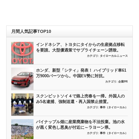
月間人気記事TOP10
インドネシア、トヨタにタイからの生産拠点移転
を要請。大型優遇策でサプライチェーン誘致。
カテゴリ:
タイローカルニュース
ホンダ、新型「シティ」発表！ ハイブリッド車61
万9000バーツから。中国EV勢に対抗。
カテゴリ:
企業PR
スクンビットソイ４で路上売春を一掃。外国人の
み5名逮捕、強制送還・再入国禁止措置。
カテゴリ:
事件（タイローカル）
パイナップル畑に産業廃棄物を不法投棄。池の水
が黒く変色し悪臭が付近に～ラヨーン県。
カテゴリ:
事件（タイローカル）