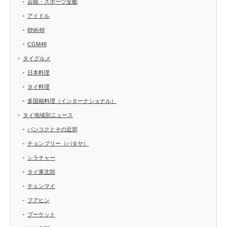
芸能・スポーツ全般
アイドル
BNK48
CGM48
タイグルメ
日本料理
タイ料理
多国籍料理（インターナショナル）
タイ地域別ニュース
バンコクとその近郊
チョンブリー（パタヤ）
シラチャー
タイ東北部
チェンマイ
フアヒン
プーケット