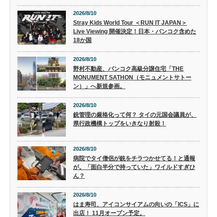
2026/8/10
Stray Kids World Tour ＜RUN IT JAPAN＞
Live Viewing 開催決定！日本・バンコク含めた
18か国
2026/8/10
野村不動産、バンコク高級分譲住宅「THE
MONUMENT SATHON（モニュメントサトー
ン）」へ新規参画。
2026/8/10
銃管理の厳格化って何？ タイの元国会議員が、
県行政機構トップをいきなり射殺！
2026/8/10
病院でタイ僧侶が銃をチラつかせてる！と通報
が。「面白半分で持っていた」ワイルドすぎひ
ん？
2026/8/10
はま寿司、アイコンサイアムの向いの「ICS」に
出店！ 11月オープン予定。