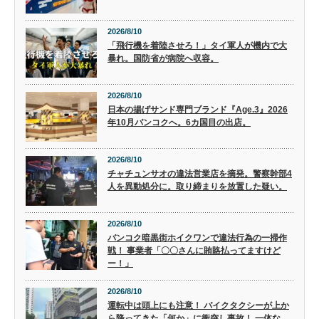
2026/8/10
「飛行機を着陸させろ！」タイ軍人が機内で大
暴れ。国防省が病院へ収容。
2026/8/10
日本の揚げサンド専門ブランド『Age.3』2026
年10月バンコクへ。6カ国目の出店。
2026/8/10
チャチュンサオの違法営業店を摘発。警察幹部4
人を異動処分に。取り締まりを放置した疑い。
2026/8/10
バンコク暗黒街ホイクワンで違法行為の一掃作
戦！ 事業者「〇〇さんに賄賂払ってますけど
ー！」
2026/8/10
運転中は頭上にも注意！ バイクタクシーが上か
ら降ってきた「何か」に衝突し事故！ 一体な