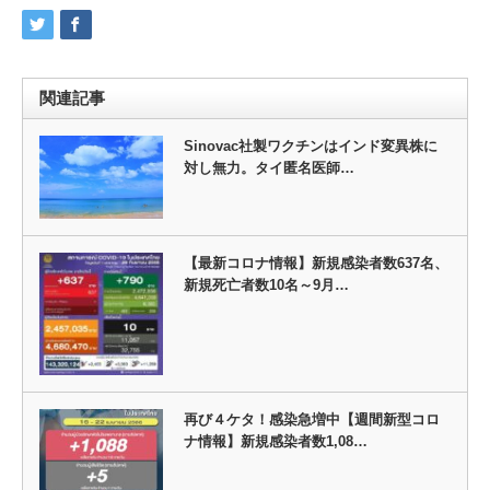
関連記事
Sinovac社製ワクチンはインド変異株に
対し無力。タイ匿名医師…
【最新コロナ情報】新規感染者数637名、
新規死亡者数10名～9月…
再び４ケタ！感染急増中【週間新型コロ
ナ情報】新規感染者数1,08…