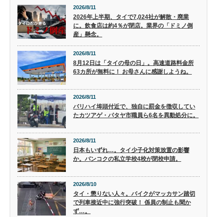
2026/8/11
2026年上半期、タイで7,024社が解散・廃業
に。飲食店は約4％が閉店。業界の「ドミノ倒
産」懸念。
2026/8/11
8月12日は「タイの母の日」。高速道路料金所
63カ所が無料に！ お母さんに感謝しようね。
2026/8/11
バリハイ埠頭付近で、独自に罰金を徴収してい
たカツアゲ・パタヤ市職員ら6名を異動処分に。
2026/8/11
日本もいずれ…。タイ少子化対策放置の影響
か。バンコクの私立学校4校が閉校申請。
2026/8/10
タイ・懲りない人々。バイクがマッカサン踏切
で列車接近中に強行突破！ 係員の制止も聞か
ず…。