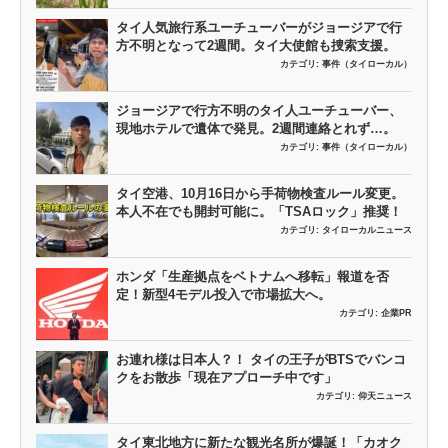
タイ人気旅行系ユーチューバーがジョージアで行
方不明となって2週間。タイ大使館も捜索支援。
カテゴリ:
事件（タイローカル）
ジョージアで行方不明のタイ人ユーチューバー、
現地ホテルで遺体で発見。2週間連絡とれず…。
カテゴリ:
事件（タイローカル）
タイ空港、10月16日から手荷物検査ルール変更。
本人不在でも開封可能に。「TSAロック」推奨！
カテゴリ:
タイローカルニュース
ホンダ「生産拠点をベトナムへ移転」報道を否
定！新型4モデル投入で市場拡大へ。
カテゴリ:
企業PR
お連れ様は日本人？！ タイの王子がBTSでバンコ
クをお散歩「現在アプローチ中です」
カテゴリ:
仰天ニュース
タイ東北地方に新たな観光名所が爆誕！「カオク