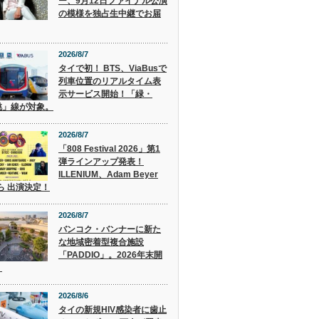
ー、9月12日ファイナル公演
の模様を独占生中継でお届
2026/8/7
タイで初！ BTS、ViaBusで
列車位置のリアルタイム表
示サービス開始！「緑・
桃」線が対象。
2026/8/7
「808 Festival 2026」第1
弾ラインアップ発表！
ILLENIUM、Adam Beyer
 ら 出演決定！
2026/8/7
バンコク・バンナーに新た
な地域密着型複合施設
「PADDIO」。2026年末開
。
2026/8/6
タイの新規HIV感染者に歯止