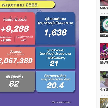
SNS
客資
超が
タイ