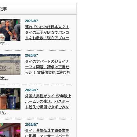
記事
2026/8/7
連れていたのは日本人？！
タイの王子がBTSでバンコ
クをお散歩「現在アプロー
です」
2026/8/7
タイのアパートのジョイナ
ーフィ問題、請求は正当だ
った！ 賃貸借契約に潜む危
ワナ。
2026/8/7
外国人男性がタイで2年以上
ホームレス生活。パスポー
ト紛失で帰国できずごみを
日々。
2026/8/7
タイ、景気低迷で娯楽業界
に影響。マッサージパーラ