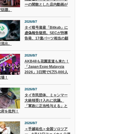
ーの閑散とした店内動画が
で話題。
2026/8/7
タイ暗号資産「Bitkub」に
虚偽報告疑惑。SECが刑事
告発、17億バーツ相当の顧
産流出。
2026/8/7
AKB48も花園直道も来た！
「Japan Expo Malaysia
2026」3日間で5万5,000人
来場！
2026/8/7
タイ市民団体、ミャンマー
大統領受け入れに抗議。
「軍政に正当性与える」と
政府を批判！
2026/8/7
＜手越祐也＞全国ソロツア