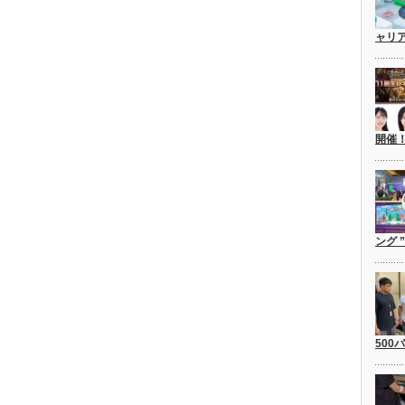
ャリ
開催
ング 
500