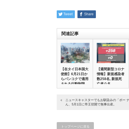
Tweet
Share
関連記事
【在タイ日本国大
【週間新型コロナ
使館】6月21日か
情報】新規感染者
らバンコクで適用
数258名, 新規死
される行動制限…
亡者０名, …
ニュースキャスターでもお馴染みの「ポー 
ん、5月1日に帝王切開で無事出産。
トップページに戻る