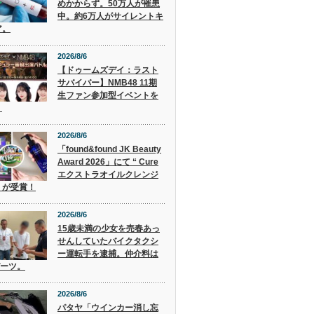
めかからず。50万人が罹患
中。約6万人がサイレントキ
ア。
2026/8/6
【ドゥームズデイ：ラスト
サバイバー】NMB48 11期
生ファン参加型イベントを
！
2026/8/6
「found&found JK Beauty
Award 2026」にて “ Cure
エクストラオイルクレンジ
” が受賞！
2026/8/6
15歳未満の少女を売春あっ
せんしていたバイクタクシ
ー運転手を逮捕。仲介料は
バーツ。
2026/8/6
パタヤ「ウインカー消し忘