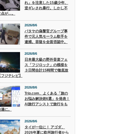
れ」を注意した15歳少年、
逆ギレされ暴行。しかし不
な点が…。
2026/8/6
パタヤの偽警官グループ事
件で元人気モーラム歌手を
逮捕。容疑を全面否認中。
2026/8/6
日本最大級の野外音楽フェ
ス「フジロック」の模様を
３日間合計15時間で徹底放
【フジテレビ】
2026/8/6
Trip.com、よくある「旅の
お悩み解決術6選」を発表！
AI旅行アシストで旅行をも
快適に。
2026/8/6
タイが一位に！ アゴダ、
2026年夏に欧州旅行者から