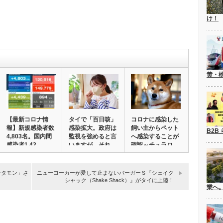
け！
黄・
【最新コロナ情
タイで「百日咳」
コロナに感染した
報】新規感染者数
感染拡大。政府は
飼い主からペット
B2B
4,803名。国内間
監視を強めると言
へ感染することが
感染者1,42…
いますが、それ
確認～チュラロ
っ…
ン…
ナタモン」さ
ニューヨーカーが愛して止まないバーガーＳ『シェイク
シャック（Shake Shack）』がタイに上陸！
業へ