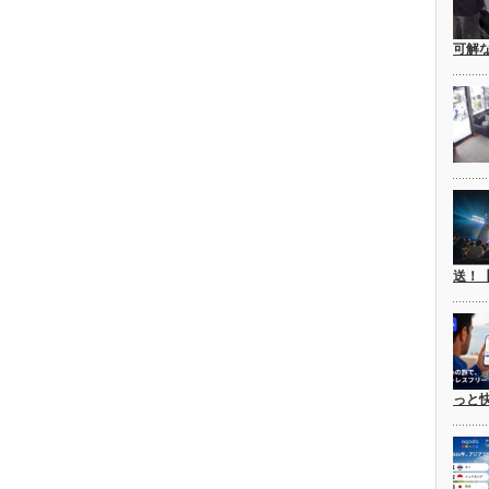
可解
送！
っと