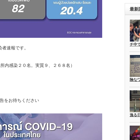
最新
チ中
感染者速報です。
務所内感染２０名。実質９、２６８名）
険な
報告をお待ちください
漁る