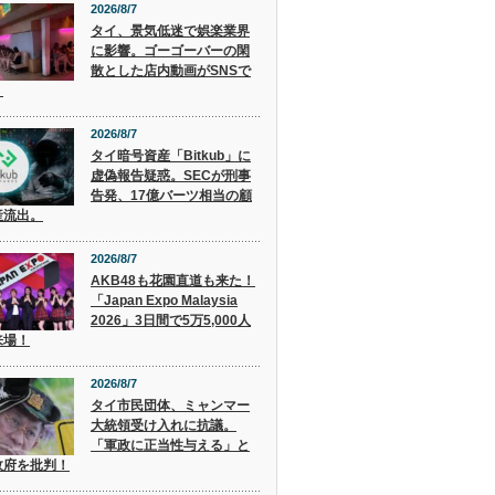
2026/8/7
タイ、景気低迷で娯楽業界
に影響。ゴーゴーバーの閑
散とした店内動画がSNSで
。
2026/8/7
タイ暗号資産「Bitkub」に
虚偽報告疑惑。SECが刑事
告発、17億バーツ相当の顧
産流出。
2026/8/7
AKB48も花園直道も来た！
「Japan Expo Malaysia
2026」3日間で5万5,000人
来場！
2026/8/7
タイ市民団体、ミャンマー
大統領受け入れに抗議。
「軍政に正当性与える」と
政府を批判！