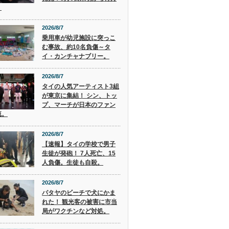
。
2026/8/7
乗用車が幼児施設に突っこ
む事故、約10名負傷～タ
イ・カンチャナブリー。
2026/8/7
タイの人気アーティスト3組
が東京に集結！ シン、トッ
プ、マーチが日本のファン
流。
2026/8/7
【速報】タイの学校で男子
生徒が発砲！ 7人死亡、15
人負傷。生徒も自殺。
2026/8/7
パタヤのビーチで犬にかま
れた！ 観光客の被害に市当
局がワクチンなど対処。