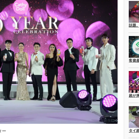
話題
客資
超が
タイ
ター