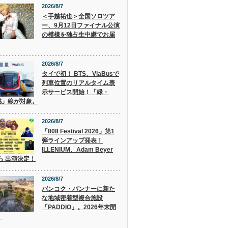
2026/8/7
＜手越祐也＞全国ソロツア
ー、9月12日ファイナル公演
の模様を独占生中継でお届
2026/8/7
タイで初！ BTS、ViaBusで
列車位置のリアルタイム表
示サービス開始！「緑・
桃」線が対象。
2026/8/7
「808 Festival 2026」第1
弾ラインアップ発表！
ILLENIUM、Adam Beyer
 ら 出演決定！
2026/8/7
バンコク・バンナーに新た
な地域密着型複合施設
「PADDIO」。2026年末開
。