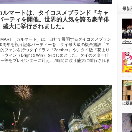
最新
カルマートは、タイコスメブランド『キャ
念パーティを開催。世界的人気を誇る豪華俳
、盛大に挙行されました。
MART（カルマート）は、自社で展開するタイコスメブラン
ポッ
』の10周年を祝う記念パーティーを、タイ最大級の複合施設「ア
ファンを持つタイドラマ『2gether』や、タイ版『花より
ウィン（Bright＆Win）をはじめとした、タイのスター俳
ー等をプレゼンターに迎え、7時間に渡り盛大に挙行されま
に殺