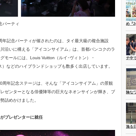
記念パーティ
め『2
』10周年記念パーティが催されたのは、タイ最大級の複合施設
ー川沿いに構える「アイコンサイアム」は、首都バンコクのラ
ルには、Louis Vuitton（ルイ･ヴィトン）・
チ中
ルメス）などのハイブランドショップも数多く出店しています。
』の10周年記念ステージは、そんな「アイコンサイアム」の景観
プレゼンターとなる俳優陣等の巨大なネオンサインが輝き、ブ
険な
大勢詰めかけました。
らがプレゼンターに就任
漁る