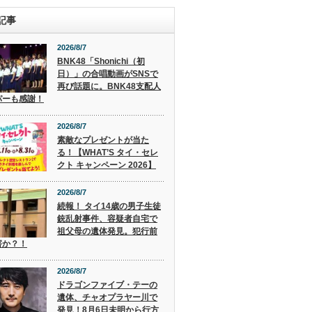
記事
2026/8/7
BNK48「Shonichi（初
日）」の合唱動画がSNSで
再び話題に。BNK48支配人
パーも感謝！
2026/8/7
素敵なプレゼントが当た
る！【WHAT’S タイ・セレ
クト キャンペーン 2026】
2026/8/7
続報！ タイ14歳の男子生徒
銃乱射事件、容疑者自宅で
祖父母の遺体発見。犯行前
害か？！
2026/8/7
ドラゴンファイブ・テーの
遺体、チャオプラヤー川で
発見！8月6日未明から行方