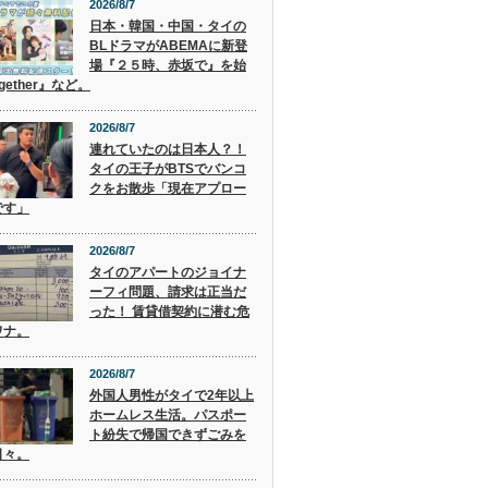
2026/8/7
日本・韓国・中国・タイの
BLドラマがABEMAに新登
場『２５時、赤坂で』を始
gether』など。
2026/8/7
連れていたのは日本人？！
タイの王子がBTSでバンコ
クをお散歩「現在アプロー
です」
2026/8/7
タイのアパートのジョイナ
ーフィ問題、請求は正当だ
った！ 賃貸借契約に潜む危
ワナ。
2026/8/7
外国人男性がタイで2年以上
ホームレス生活。パスポー
ト紛失で帰国できずごみを
日々。