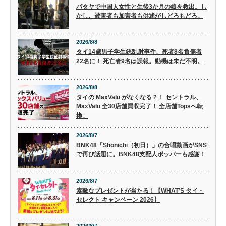
パタヤで中国人女性と生後3か月の娘を救出。し
かし、被害者も加害者も供述がしどろもどろ。
2026/8/8
タイ14歳男子学生銃乱射事件、死者8名負傷者
22名に！ 死亡者9名は誤報。動機は未だ不明。
2026/8/8
タイの MaxValu がなくなる？！ セントラル、
MaxValu 全30店舗買収完了！ 全店舗Topsへ転
換。
2026/8/7
BNK48「Shonichi（初日）」の合唱動画がSNS
で再び話題に。BNK48支配人ポッパーも感謝！
2026/8/7
素敵なプレゼントが当たる！【WHAT’S タイ・
セレクト キャンペーン 2026】
2026/8/7