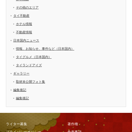
その他のエリア
タイ不動産
ホテル情報
不動産情報
日本国内ニュース
情報、お知らせ、事件など（日本国内）
タイグルメ（日本国内）
タイランドアイズ
ギャラリー
取材未公開フォト集
編集後記
編集後記
ライター募集
著作権