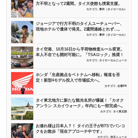
方不明となって2週間。タイ大使館も捜索支援。
カテゴリ:
事件（タイローカル）
ジョージアで行方不明のタイ人ユーチューバー、
現地ホテルで遺体で発見。2週間連絡とれず…。
カテゴリ:
事件（タイローカル）
タイ空港、10月16日から手荷物検査ルール変更。
本人不在でも開封可能に。「TSAロック」推奨！
カテゴリ:
タイローカルニュース
ホンダ「生産拠点をベトナムへ移転」報道を否
定！新型4モデル投入で市場拡大へ。
カテゴリ:
企業PR
タイ東北地方に新たな観光名所が爆誕！「カオク
アンラン スカイウォーク」年内にも一部完成へ。
カテゴリ:
タイ東北部
お連れ様は日本人？！ タイの王子がBTSでバンコ
クをお散歩「現在アプローチ中です」
カテゴリ:
仰天ニュース