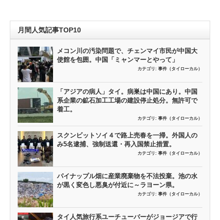
月間人気記事TOP10
メコン川の汚染問題で、チェンマイ市民が中国大
使館を包囲。中国「ミャンマーとやって」
カテゴリ:
事件（タイローカル）
「アジアの病人」タイ。病巣は中国にあり。中国
系企業の鉱石加工工場の建設停止処分。無許可で
着工。
カテゴリ:
事件（タイローカル）
スクンビットソイ４で路上売春を一掃。外国人の
み5名逮捕、強制送還・再入国禁止措置。
カテゴリ:
事件（タイローカル）
パイナップル畑に産業廃棄物を不法投棄。池の水
が黒く変色し悪臭が付近に～ラヨーン県。
カテゴリ:
事件（タイローカル）
タイ人気旅行系ユーチューバーがジョージアで行