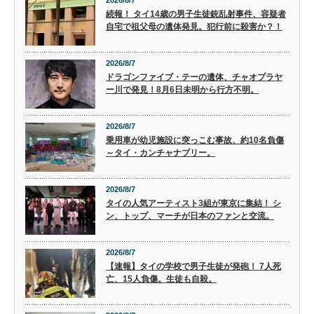
続報！ タイ14歳の男子生徒銃乱射事件、容疑者
自宅で祖父母の遺体発見。犯行前に殺害か？！
2026/8/7
ドラゴンファイブ・テーの遺体、チャオプラヤ
ー川で発見！8月6日未明から行方不明。
2026/8/7
乗用車が幼児施設に突っこむ事故、約10名負傷
～タイ・カンチャナブリー。
2026/8/7
タイの人気アーティスト3組が東京に集結！ シ
ン、トップ、マーチが日本のファンと交流。
2026/8/7
【速報】タイの学校で男子生徒が発砲！ 7人死
亡、15人負傷。生徒も自殺。