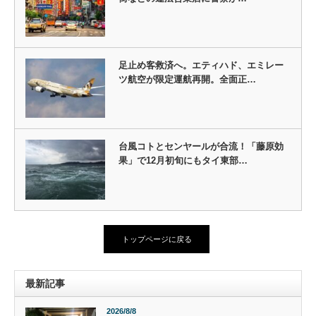
足止め客救済へ。エティハド、エミレー
ツ航空が限定運航再開。全面正…
台風コトとセンヤールが合流！「藤原効
果」で12月初旬にもタイ東部…
トップページに戻る
最新記事
2026/8/8