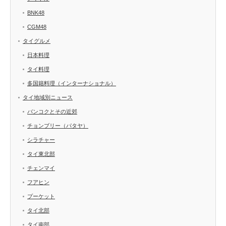
BNK48
CGM48
タイグルメ
日本料理
タイ料理
多国籍料理（インターナショナル）
タイ地域別ニュース
バンコクとその近郊
チョンブリー（パタヤ）
シラチャー
タイ東北部
チェンマイ
フアヒン
プーケット
タイ北部
タイ南部