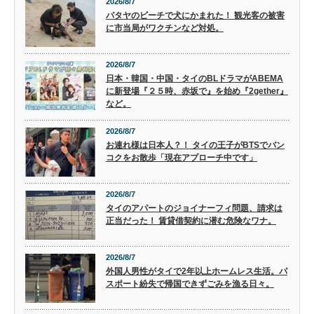
2026/8/7
パタヤのビーチで犬にかまれた！ 観光客の被害
に市当局がワクチンなど対処。
2026/8/7
日本・韓国・中国・タイのBLドラマがABEMA
に新登場『２５時、赤坂で』を始め『2gether』
など。
2026/8/7
お連れ様は日本人？！ タイの王子がBTSでバン
コクをお散歩「現在アプローチ中です」
2026/8/7
タイのアパートのジョイナーフィ問題、請求は
正当だった！ 賃貸借契約に潜む危険なワナ。
2026/8/7
外国人男性がタイで2年以上ホームレス生活。パ
スポート紛失で帰国できずごみを漁る日々。