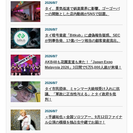
2026/8/7
タイ、景気低迷で娯楽業界に影響。ゴーゴーバ
ーの閑散とした店内動画がSNSで話題。
2026/8/7
タイ暗号資産「Bitkub」に虚偽報告疑惑。SEC
が刑事告発、17億バーツ相当の顧客資産流出。
2026/8/7
AKB48も花園直道も来た！「Japan Expo
Malaysia 2026」3日間で5万5,000人超が来場！
2026/8/7
タイ市民団体、ミャンマー大統領受け入れに抗
議。「軍政に正当性与える」とタイ政府を批
判！
2026/8/7
＜手越祐也＞全国ソロツアー、9月12日ファイナ
ル公演の模様を独占生中継でお届け！