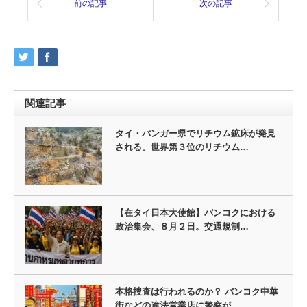
前の記事
次の記事
関連記事
タイ・パンガー県でリチウム鉱床が発見
される。世界第３位のリチウム…
【在タイ日本大使館】バンコクにおける
政治集会、８月２日。交通規制…
本格捜査は行われるのか？ バンコク中華
街などの違法営業店に警察が…