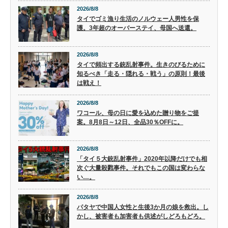
2026/8/8
タイでゴミ漁り生活のノルウェー人男性を保
護。3年超のオーバーステイ、母国へ送還。
2026/8/8
タイで頻出する銃乱射事件。生きのびるために
知るべき「走る・隠れる・戦う」の原則！最後
は戦え！
2026/8/8
ワコール、母の日に愛を込めた贈り物をご提
案。8月8日～12日、全品30％OFFに。
2026/8/8
「タイ５大銃乱射事件」2020年以降だけでも相
次ぐ大量殺戮事件。それでもこの国は変わらな
い…。
2026/8/8
パタヤで中国人女性と生後3か月の娘を救出。し
かし、被害者も加害者も供述がしどろもどろ。