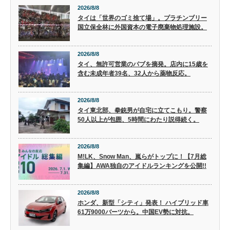
2026/8/8
タイは「世界のゴミ捨て場」。プラチンブリー
国立保全林に外国資本の電子廃棄物処理施設。
2026/8/8
タイ、無許可営業のパブを摘発。店内に15歳を
含む未成年者39名、32人から薬物反応。
2026/8/8
タイ東北部、拳銃男が自宅に立てこもり。警察
50人以上が包囲、5時間にわたり説得続く。
2026/8/8
M!LK、Snow Man、嵐らがトップに！【7月総
集編】AWA独自のアイドルランキングを公開!!
2026/8/8
ホンダ、新型「シティ」発表！ ハイブリッド車
61万9000バーツから。中国EV勢に対抗。