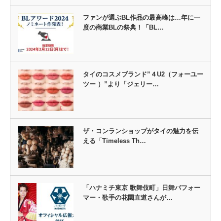
ファンが選ぶBL作品の最高峰は…年に一
度の商業BLの祭典！「BL…
タイのコスメブランド”４U2（フォーユー
ツー ）”より「ジェリー…
ザ・コンランショップがタイの魅力を伝
える「Timeless Th…
「ハナミチ東京 歌舞伎町」日舞パフォー
マー・歌手の花園直道さんが…