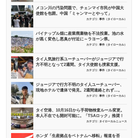
メコン川の汚染問題で、チェンマイ市民が中国大
使館を包囲。中国「ミャンマーとやって」
カテゴリ:
事件（タイローカル）
パイナップル畑に産業廃棄物を不法投棄。池の水
が黒く変色し悪臭が付近に～ラヨーン県。
カテゴリ:
事件（タイローカル）
タイ人気旅行系ユーチューバーがジョージアで行
方不明となって2週間。タイ大使館も捜索支援。
カテゴリ:
事件（タイローカル）
ジョージアで行方不明のタイ人ユーチューバー、
現地ホテルで遺体で発見。2週間連絡とれず…。
カテゴリ:
事件（タイローカル）
タイ空港、10月16日から手荷物検査ルール変更。
本人不在でも開封可能に。「TSAロック」推奨！
カテゴリ:
タイローカルニュース
ホンダ「生産拠点をベトナムへ移転」報道を否