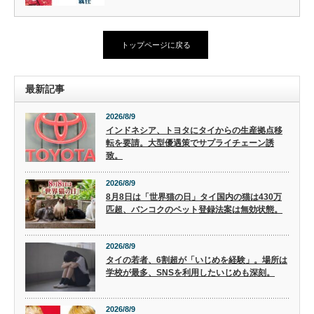
トップページに戻る
最新記事
2026/8/9
インドネシア、トヨタにタイからの生産拠点移
転を要請。大型優遇策でサプライチェーン誘
致。
2026/8/9
8月8日は「世界猫の日」タイ国内の猫は430万
匹超、バンコクのペット登録法案は無効状態。
2026/8/9
タイの若者、6割超が「いじめを経験」。場所は
学校が最多、SNSを利用したいじめも深刻。
2026/8/9