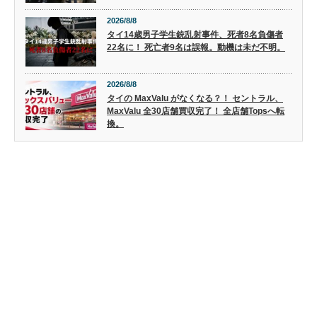
2026/8/8
タイ14歳男子学生銃乱射事件、死者8名負傷者
22名に！ 死亡者9名は誤報。動機は未だ不明。
2026/8/8
タイの MaxValu がなくなる？！ セントラル、
MaxValu 全30店舗買収完了！ 全店舗Topsへ転
換。