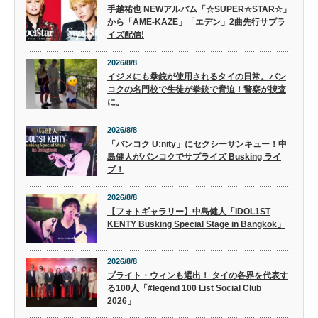
手越祐也 NEWアルバム「☆SUPER☆STAR☆」
から「AME-KAZE」「エデン」2曲先行サプラ
イズ配信!
2026/8/8
イジメにも拳銃が使用されるタイの日常。バン
コクの名門校で生徒が拳銃で脅迫！警察が捜査
に。
2026/8/8
「バンコク U:nity」にセクシーサンキュー！中
島健人がバンコクでサプライズ Busking ライ
ブ！
2026/8/8
【フォトギャラリー】中島健人「IDOL1ST
KENTY Busking Special Stage in Bangkok」
2026/8/8
ブライト・ウィンも選出！ タイの各界を代表す
る100人「#legend 100 List Social Club
2026」