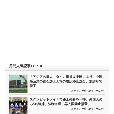
月間人気記事TOP10
「アジアの病人」タイ。病巣は中国にあり。中国
系企業の鉱石加工工場の建設停止処分。無許可で
着工。
カテゴリ:
事件（タイローカル）
スクンビットソイ４で路上売春を一掃。外国人の
み5名逮捕、強制送還・再入国禁止措置。
カテゴリ:
事件（タイローカル）