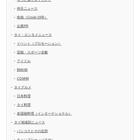
仰天ニュース
疾病（Covid-19等）
企業PR
タイ・エンタメニュース
イベント（プロモーション）
芸能・スポーツ全般
アイドル
BNK48
CGM48
タイグルメ
日本料理
タイ料理
多国籍料理（インターナショナル）
タイ地域別ニュース
バンコクとその近郊
チョンブリー（パタヤ）