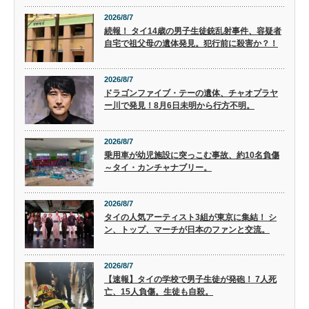
2026/8/7
続報！ タイ14歳の男子生徒銃乱射事件、容疑者
自宅で祖父母の遺体発見。犯行前に殺害か？！
2026/8/7
ドラゴンファイブ・テーの遺体、チャオプラヤ
ー川で発見！8月6日未明から行方不明。
2026/8/7
乗用車が幼児施設に突っこむ事故、約10名負傷
～タイ・カンチャナブリー。
2026/8/7
タイの人気アーティスト3組が東京に集結！ シ
ン、トップ、マーチが日本のファンと交流。
2026/8/7
【速報】タイの学校で男子生徒が発砲！ 7人死
亡、15人負傷。生徒も自殺。