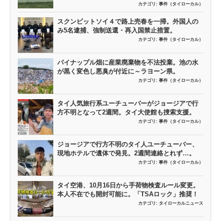
カテゴリ:
事件（タイローカル）
スクンビットソイ４で路上売春を一掃。外国人の
み5名逮捕、強制送還・再入国禁止措置。
カテゴリ:
事件（タイローカル）
パイナップル畑に産業廃棄物を不法投棄。池の水
が黒く変色し悪臭が付近に～ラヨーン県。
カテゴリ:
事件（タイローカル）
タイ人気旅行系ユーチューバーがジョージアで行
方不明となって2週間。タイ大使館も捜索支援。
カテゴリ:
事件（タイローカル）
ジョージアで行方不明のタイ人ユーチューバー、
現地ホテルで遺体で発見。2週間連絡とれず…。
カテゴリ:
事件（タイローカル）
タイ空港、10月16日から手荷物検査ルール変更。
本人不在でも開封可能に。「TSAロック」推奨！
カテゴリ:
タイローカルニュース