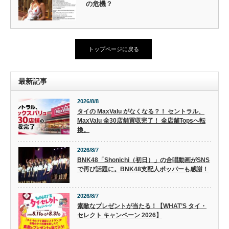
の危機？
トップページに戻る
最新記事
2026/8/8
タイの MaxValu がなくなる？！ セントラル、
MaxValu 全30店舗買収完了！ 全店舗Topsへ転
換。
2026/8/7
BNK48「Shonichi（初日）」の合唱動画がSNS
で再び話題に。BNK48支配人ポッパーも感謝！
2026/8/7
素敵なプレゼントが当たる！【WHAT’S タイ・
セレクト キャンペーン 2026】