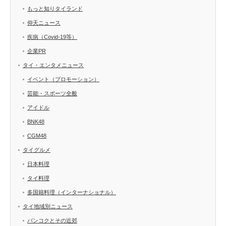
もっと知りタイランド
仰天ニュース
疾病（Covid-19等）
企業PR
タイ・エンタメニュース
イベント（プロモーション）
芸能・スポーツ全般
アイドル
BNK48
CGM48
タイグルメ
日本料理
タイ料理
多国籍料理（インターナショナル）
タイ地域別ニュース
バンコクとその近郊