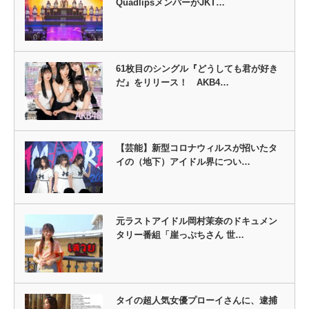
QuadlipsメンバーがJKT…
61枚目のシングル『どうしても君が好き
だ』をリリース！ AKB4…
【芸能】新型コロナウィルスが招いたタ
イの（地下）アイドル界につい…
元ラストアイドル岡村茉奈のドキュメン
タリー番組「崖っぷちさん 世…
タイの超人気女優プローイさんに、逮捕