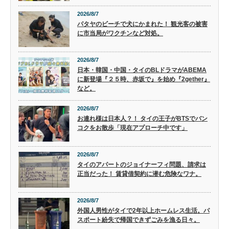
2026/8/7
パタヤのビーチで犬にかまれた！ 観光客の被害
に市当局がワクチンなど対処。
2026/8/7
日本・韓国・中国・タイのBLドラマがABEMA
に新登場『２５時、赤坂で』を始め『2gether』
など。
2026/8/7
お連れ様は日本人？！ タイの王子がBTSでバン
コクをお散歩「現在アプローチ中です」
2026/8/7
タイのアパートのジョイナーフィ問題、請求は
正当だった！ 賃貸借契約に潜む危険なワナ。
2026/8/7
外国人男性がタイで2年以上ホームレス生活。パ
スポート紛失で帰国できずごみを漁る日々。