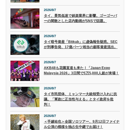
2026/8/7
タイ、景気低迷で娯楽業界に影響。ゴーゴーバ
ーの閑散とした店内動画がSNSで話題。
2026/8/7
タイ暗号資産「Bitkub」に虚偽報告疑惑。SEC
が刑事告発、17億バーツ相当の顧客資産流出。
2026/8/7
AKB48も花園直道も来た！「Japan Expo
Malaysia 2026」3日間で5万5,000人超が来場！
2026/8/7
タイ市民団体、ミャンマー大統領受け入れに抗
議。「軍政に正当性与える」とタイ政府を批
判！
2026/8/7
＜手越祐也＞全国ソロツアー、9月12日ファイナ
ル公演の模様を独占生中継でお届け！