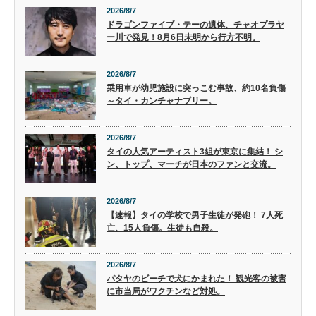
2026/8/7
ドラゴンファイブ・テーの遺体、チャオプラヤ
ー川で発見！8月6日未明から行方不明。
2026/8/7
乗用車が幼児施設に突っこむ事故、約10名負傷
～タイ・カンチャナブリー。
2026/8/7
タイの人気アーティスト3組が東京に集結！ シ
ン、トップ、マーチが日本のファンと交流。
2026/8/7
【速報】タイの学校で男子生徒が発砲！ 7人死
亡、15人負傷。生徒も自殺。
2026/8/7
パタヤのビーチで犬にかまれた！ 観光客の被害
に市当局がワクチンなど対処。