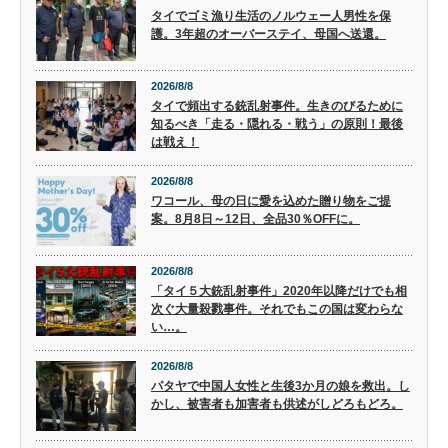
タイでゴミ漁り生活のノルウェー人男性を保
護。3年超のオーバーステイ、母国へ送還。
2026/8/8
タイで頻出する銃乱射事件。生きのびるために
知るべき「走る・隠れる・戦う」の原則！最後
は戦え！
2026/8/8
ワコール、母の日に愛を込めた贈り物をご提
案。8月8日～12日、全品30％OFFに。
2026/8/8
「タイ５大銃乱射事件」2020年以降だけでも相
次ぐ大量殺戮事件。それでもこの国は変わらな
い…。
2026/8/8
パタヤで中国人女性と生後3か月の娘を救出。し
かし、被害者も加害者も供述がしどろもどろ。