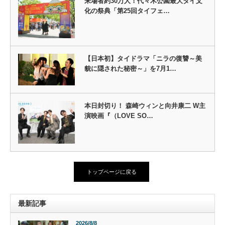
来場者約30万人！代々木公園最大タイ文
化の祭典「第25回タイフェ…
【日本初】タイドラマ「ニラの復讐～美
貌に隠された秘密～」を7月1…
本日封切り！ 森崎ウィンと向井康二 W主
演映画『（LOVE SO…
トップページに戻る
最新記事
2026/8/8