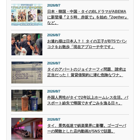
2026/8/7
日本・韓国・中国・タイのBLドラマがABEMA
に新登場『２５時、赤坂で』を始め『2gether』
など。
2026/8/7
お連れ様は日本人？！ タイの王子がBTSでバン
コクをお散歩「現在アプローチ中です」
2026/8/7
タイのアパートのジョイナーフィ問題、請求は
正当だった！ 賃貸借契約に潜む危険なワナ。
2026/8/7
外国人男性がタイで2年以上ホームレス生活。パ
スポート紛失で帰国できずごみを漁る日々。
2026/8/7
タイ、景気低迷で娯楽業界に影響。ゴーゴーバ
ーの閑散とした店内動画がSNSで話題。