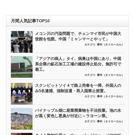
月間人気記事TOP10
メコン川の汚染問題で、チェンマイ市民が中国大
使館を包囲。中国「ミャンマーとやって」
カテゴリ:
事件（タイローカル）
「アジアの病人」タイ。病巣は中国にあり。中国
系企業の鉱石加工工場の建設停止処分。無許可で
着工。
カテゴリ:
事件（タイローカル）
スクンビットソイ４で路上売春を一掃。外国人の
み5名逮捕、強制送還・再入国禁止措置。
カテゴリ:
事件（タイローカル）
パイナップル畑に産業廃棄物を不法投棄。池の水
が黒く変色し悪臭が付近に～ラヨーン県。
カテゴリ:
事件（タイローカル）