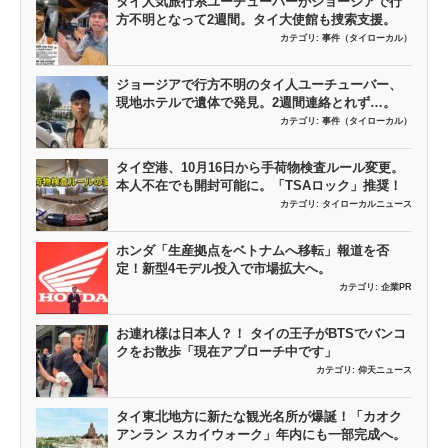
タイ人気旅行系ユーチューバーがジョージアで行
方不明となって2週間。タイ大使館も捜索支援。
カテゴリ:
事件（タイローカル）
ジョージアで行方不明のタイ人ユーチューバー、
現地ホテルで遺体で発見。2週間連絡とれず…。
カテゴリ:
事件（タイローカル）
タイ空港、10月16日から手荷物検査ルール変更。
本人不在でも開封可能に。「TSAロック」推奨！
カテゴリ:
タイローカルニュース
ホンダ「生産拠点をベトナムへ移転」報道を否
定！新型4モデル投入で市場拡大へ。
カテゴリ:
企業PR
お連れ様は日本人？！ タイの王子がBTSでバンコ
クをお散歩「現在アプローチ中です」
カテゴリ:
仰天ニュース
タイ東北地方に新たな観光名所が爆誕！「カオク
アンラン スカイウォーク」年内にも一部完成へ。