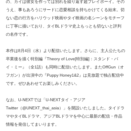
の、カイは彼女を作っては別れを繰り返す超プレイボーイ。その
うえ、事もあろうにサードに恋愛相談を持ちかけてくる始末。切
ない恋の行方をハリウッド映画やタイ映画の名シーンをモチーフ
に丁寧に描いており、タイBLドラマ史上もっとも切ないと評判
の名作です。
本作は8月4日（水）より配信いたします。さらに、主人公たちの
卒業後を描く特別編『Theory of Love[特別編]：スタンド・バ
イ・ミー』（全1話）も同時に配信いたします。またOffGun（オ
フガン）が出演中の『Puppy Honey1&2』は見放題で独占配信中
です。ぜひあわせてお楽しみください。
なお、U-NEXTでは「U-NEXTタイ・アジア
Twitter（@UNEXT_thai_asia）」を開設いたしました。タイドラ
マやタイBLドラマ、アジアBLドラマを中心に最新の配信・作品
情報を発信してまいります。