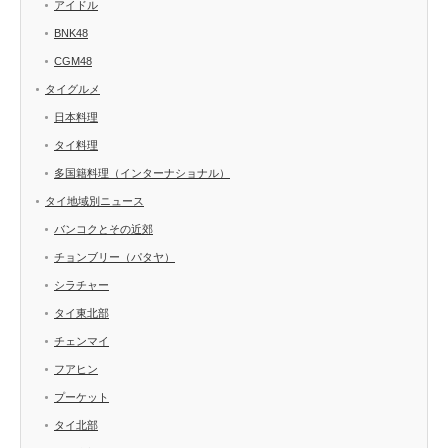
アイドル
BNK48
CGM48
タイグルメ
日本料理
タイ料理
多国籍料理（インターナショナル）
タイ地域別ニュース
バンコクとその近郊
チョンブリー（パタヤ）
シラチャー
タイ東北部
チェンマイ
フアヒン
プーケット
タイ北部