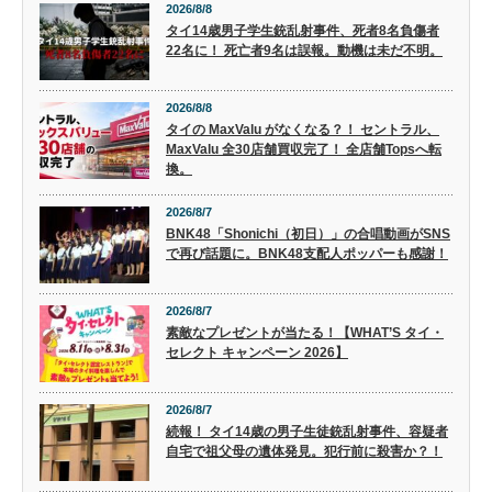
2026/8/8
タイ14歳男子学生銃乱射事件、死者8名負傷者
22名に！ 死亡者9名は誤報。動機は未だ不明。
2026/8/8
タイの MaxValu がなくなる？！ セントラル、
MaxValu 全30店舗買収完了！ 全店舗Topsへ転
換。
2026/8/7
BNK48「Shonichi（初日）」の合唱動画がSNS
で再び話題に。BNK48支配人ポッパーも感謝！
2026/8/7
素敵なプレゼントが当たる！【WHAT’S タイ・
セレクト キャンペーン 2026】
2026/8/7
続報！ タイ14歳の男子生徒銃乱射事件、容疑者
自宅で祖父母の遺体発見。犯行前に殺害か？！