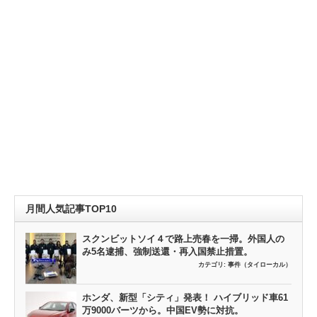
月間人気記事TOP10
スクンビットソイ４で路上売春を一掃。外国人の
み5名逮捕、強制送還・再入国禁止措置。
カテゴリ:
事件（タイローカル）
ホンダ、新型「シティ」発表！ ハイブリッド車61
万9000バーツから。中国EV勢に対抗。