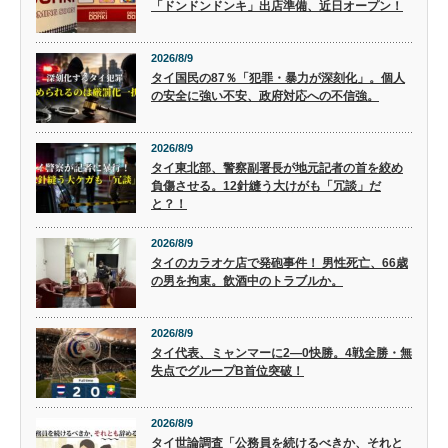
「ドンドンドンキ」出店準備、近日オープン！
2026/8/9
タイ国民の87％「犯罪・暴力が深刻化」。個人
の安全に強い不安、政府対応への不信強。
2026/8/9
タイ東北部、警察副署長が地元記者の首を絞め
負傷させる。12針縫う大けがも「冗談」だ
と？！
2026/8/9
タイのカラオケ店で発砲事件！ 男性死亡、66歳
の男を拘束。飲酒中のトラブルか。
2026/8/9
タイ代表、ミャンマーに2―0快勝。4戦全勝・無
失点でグループB首位突破！
2026/8/9
タイ世論調査「公務員を続けるべきか、それと