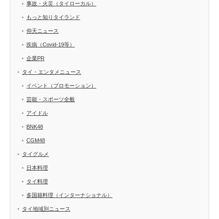
事故・火災（タイローカル）
もっと知りタイランド
仰天ニュース
疾病（Covid-19等）
企業PR
タイ・エンタメニュース
イベント（プロモーション）
芸能・スポーツ全般
アイドル
BNK48
CGM48
タイグルメ
日本料理
タイ料理
多国籍料理（インターナショナル）
タイ地域別ニュース