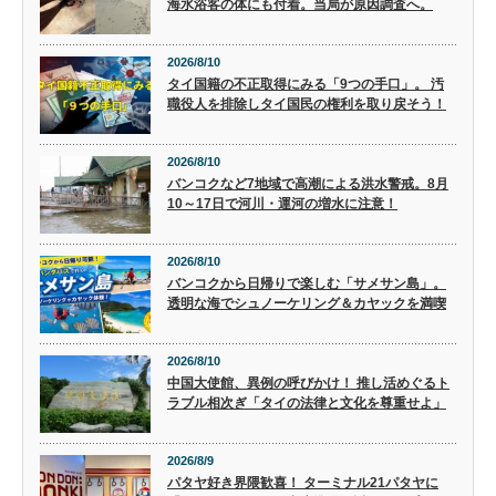
海水浴客の体にも付着。当局が原因調査へ。
2026/8/10
タイ国籍の不正取得にみる「9つの手口」。 汚
職役人を排除しタイ国民の権利を取り戻そう！
2026/8/10
バンコクなど7地域で高潮による洪水警戒。8月
10～17日で河川・運河の増水に注意！
2026/8/10
バンコクから日帰りで楽しむ「サメサン島」。
透明な海でシュノーケリング＆カヤックを満喫
2026/8/10
中国大使館、異例の呼びかけ！ 推し活めぐるト
ラブル相次ぎ「タイの法律と文化を尊重せよ」
2026/8/9
パタヤ好き界隈歓喜！ ターミナル21パタヤに