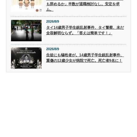
も辞めるか」半数が退職検討なし。安定を求
ム。
2026/8/9
タイ14歳男子学生銃乱射事件、タイ警察、未だ
全容解明ならず。「答えは簡単です！」
2026/8/9
生徒にも犠牲者が。14歳男子学生銃乱射事件、
重傷の12歳少女が病院で死亡。死亡者9名に！