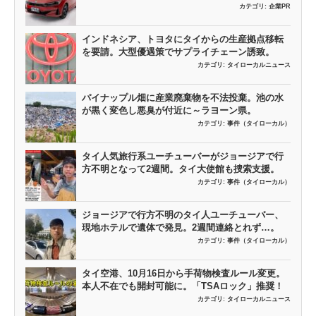
カテゴリ:
企業PR
インドネシア、トヨタにタイからの生産拠点移転
を要請。大型優遇策でサプライチェーン誘致。
カテゴリ:
タイローカルニュース
パイナップル畑に産業廃棄物を不法投棄。池の水
が黒く変色し悪臭が付近に～ラヨーン県。
カテゴリ:
事件（タイローカル）
タイ人気旅行系ユーチューバーがジョージアで行
方不明となって2週間。タイ大使館も捜索支援。
カテゴリ:
事件（タイローカル）
ジョージアで行方不明のタイ人ユーチューバー、
現地ホテルで遺体で発見。2週間連絡とれず…。
カテゴリ:
事件（タイローカル）
タイ空港、10月16日から手荷物検査ルール変更。
本人不在でも開封可能に。「TSAロック」推奨！
カテゴリ:
タイローカルニュース