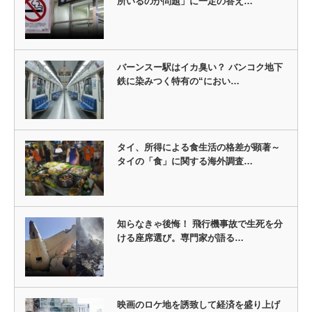
所いるのか問題」に一定の答え…
バーンスー駅はイカ臭い？ バンコク地下
鉄に染みつく特有の“におい…
タイ、所得による食生活の格差が顕著～
タイの「食」に関する海外調査…
知らなきゃ後悔！ 飛行機事故で生死を分
ける座席選び。専門家が語る…
映画のロケ地を誘致して経済を盛り上げ