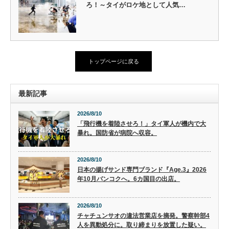
ろ！～タイがロケ地として人気…
トップページに戻る
最新記事
2026/8/10
「飛行機を着陸させろ！」タイ軍人が機内で大
暴れ。国防省が病院へ収容。
2026/8/10
日本の揚げサンド専門ブランド『Age.3』2026
年10月バンコクへ。6カ国目の出店。
2026/8/10
チャチュンサオの違法営業店を摘発。警察幹部4
人を異動処分に。取り締まりを放置した疑い。