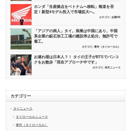
ホンダ「生産拠点をベトナムへ移転」報道を否
定！新型4モデル投入で市場拡大へ。
カテゴリ:
企業PR
「アジアの病人」タイ。病巣は中国にあり。中国
系企業の鉱石加工工場の建設停止処分。無許可で
着工。
カテゴリ:
事件（タイローカル）
お連れ様は日本人？！ タイの王子がBTSでバンコ
クをお散歩「現在アプローチ中です」
カテゴリ:
仰天ニュース
カテゴリー
タイニュース
タイローカルニュース
事件（タイローカル）