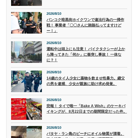
2026/8/10
バンコク暗黒街ホイクワンで違法行為の一掃作
戦！ 事業者「〇〇さんに賄賂払ってますけど
ー！」
2026/8/10
運転中は頭上にも注意！ バイクタクシーが上か
ら降ってきた「何か」に衝突し事故！ 一体な
に？！
2026/8/10
14歳のタイ人少女に薬物を飲ませ性暴力。継父
の男を逮捕、少女が親族に助け求め発覚。
2026/8/10
悲報！ タイで唯一「Bake A Wish」のケーキバ
イキングが、8月22日までの期間限定だった件。
2026/8/10
パタヤ・ラン島のビーチにオイル物質が漂着。