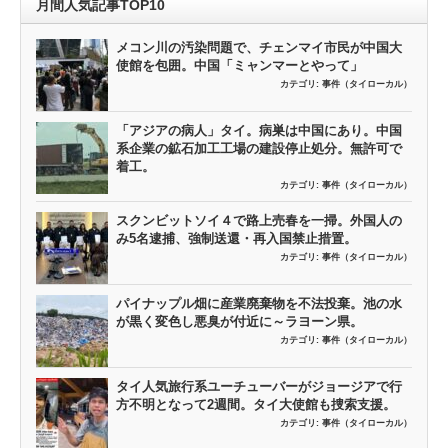
月間人気記事TOP10
メコン川の汚染問題で、チェンマイ市民が中国大
使館を包囲。中国「ミャンマーとやって」
カテゴリ:
事件（タイローカル）
「アジアの病人」タイ。病巣は中国にあり。中国
系企業の鉱石加工工場の建設停止処分。無許可で
着工。
カテゴリ:
事件（タイローカル）
スクンビットソイ４で路上売春を一掃。外国人の
み5名逮捕、強制送還・再入国禁止措置。
カテゴリ:
事件（タイローカル）
パイナップル畑に産業廃棄物を不法投棄。池の水
が黒く変色し悪臭が付近に～ラヨーン県。
カテゴリ:
事件（タイローカル）
タイ人気旅行系ユーチューバーがジョージアで行
方不明となって2週間。タイ大使館も捜索支援。
カテゴリ:
事件（タイローカル）