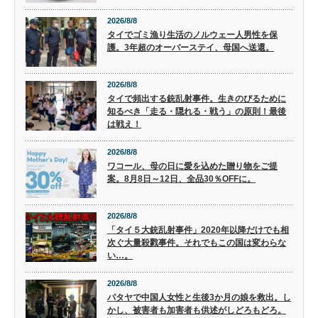
2026/8/8
タイでゴミ漁り生活のノルウェー人男性を保
護。3年超のオーバーステイ、母国へ送還。
2026/8/8
タイで頻出する銃乱射事件。生きのびるために
知るべき「走る・隠れる・戦う」の原則！最後
は戦え！
2026/8/8
ワコール、母の日に愛を込めた贈り物をご提
案。8月8日～12日、全品30％OFFに。
2026/8/8
「タイ５大銃乱射事件」2020年以降だけでも相
次ぐ大量殺戮事件。それでもこの国は変わらな
い…。
2026/8/8
パタヤで中国人女性と生後3か月の娘を救出。し
かし、被害者も加害者も供述がしどろもどろ。