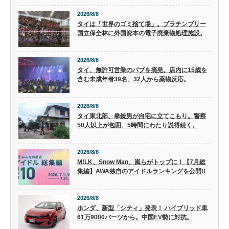
2026/8/8
タイは「世界のゴミ捨て場」。プラチンブリー
国立保全林に外国資本の電子廃棄物処理施設。
2026/8/8
タイ、無許可営業のパブを摘発。店内に15歳を
含む未成年者39名、32人から薬物反応。
2026/8/8
タイ東北部、拳銃男が自宅に立てこもり。警察
50人以上が包囲、5時間にわたり説得続く。
2026/8/8
M!LK、Snow Man、嵐らがトップに！【7月総
集編】AWA独自のアイドルランキングを公開!!
2026/8/8
ホンダ、新型「シティ」発表！ ハイブリッド車
61万9000バーツから。中国EV勢に対抗。