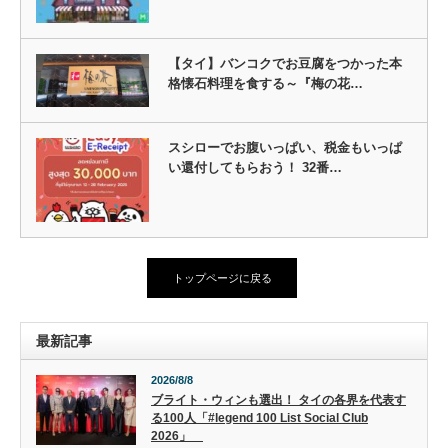
【タイ】バンコクでお豆腐をつかった本
格懐石料理を食する～『梅の花…
スシローでお腹いっぱい、税金もいっぱ
い還付してもらおう！ 32番…
トップページに戻る
最新記事
2026/8/8
ブライト・ウィンも選出！ タイの各界を代表す
る100人「#legend 100 List Social Club
2026」