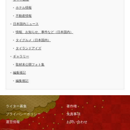
ホテル情報
不動産情報
日本国内ニュース
情報、お知らせ、事件など（日本国内）
タイグルメ（日本国内）
タイランドアイズ
ギャラリー
取材未公開フォト集
編集後記
編集後記
ライター募集
著作権
プライバシーポリシー
免責事項
運営情報
お問い合わせ