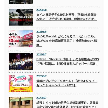
2026/8/8
タイ14歳男子学生銃乱射事件、死者8名負傷者
22名に！ 死亡者9名は誤報。動機は未だ不明。
2026/8/8
タイの MaxValu がなくなる？！ セントラル、
MaxValu 全30店舗買収完了！ 全店舗Topsへ転
換。
2026/8/7
BNK48「Shonichi（初日）」の合唱動画がSNS
で再び話題に。BNK48支配人ポッパーも感謝！
2026/8/7
素敵なプレゼントが当たる！【WHAT’S タイ・
セレクト キャンペーン 2026】
2026/8/7
続報！ タイ14歳の男子生徒銃乱射事件、容疑者
自宅で祖父母の遺体発見。犯行前に殺害か？！