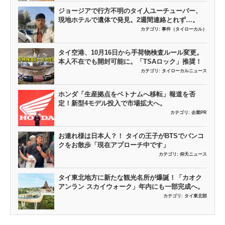
ジョージアで行方不明のタイ人ユーチューバー、
現地ホテルで遺体で発見。2週間連絡とれず…。
カテゴリ:
事件（タイローカル）
タイ空港、10月16日から手荷物検査ルール変更。
本人不在でも開封可能に。「TSAロック」推奨！
カテゴリ:
タイローカルニュース
ホンダ「生産拠点をベトナムへ移転」報道を否
定！新型4モデル投入で市場拡大へ。
カテゴリ:
企業PR
お連れ様は日本人？！ タイの王子がBTSでバンコ
クをお散歩「現在アプローチ中です」
カテゴリ:
仰天ニュース
タイ東北地方に新たな観光名所が爆誕！「カオク
アンラン スカイウォーク」年内にも一部完成へ。
カテゴリ:
タイ東北部