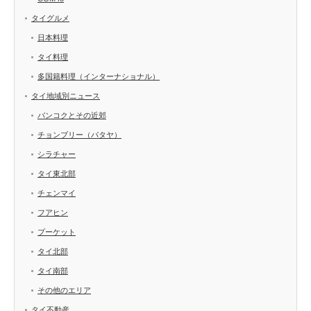
タイグルメ
日本料理
タイ料理
多国籍料理（インターナショナル）
タイ地域別ニュース
バンコクとその近郊
チョンブリー（パタヤ）
シラチャー
タイ東北部
チェンマイ
フアヒン
プーケット
タイ北部
タイ南部
その他のエリア
タイ不動産