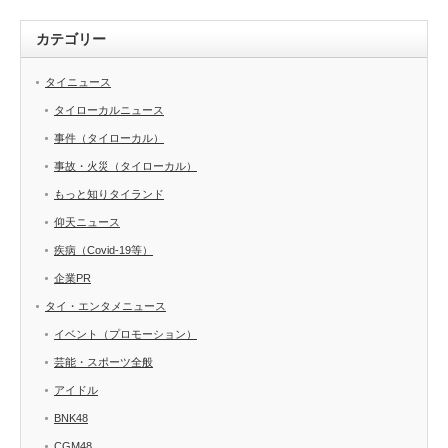
カテゴリー
タイニュース
タイローカルニュース
事件（タイローカル）
事故・火災（タイローカル）
もっと知りタイランド
仰天ニュース
疾病（Covid-19等）
企業PR
タイ・エンタメニュース
イベント（プロモーション）
芸能・スポーツ全般
アイドル
BNK48
CGM48