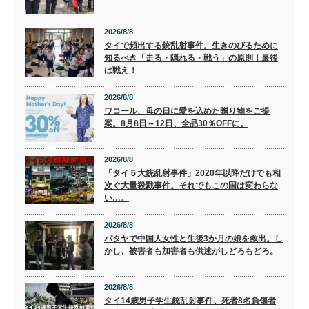
2026/8/8
タイで頻出する銃乱射事件。生きのびるために
知るべき「走る・隠れる・戦う」の原則！最後
は戦え！
2026/8/8
ワコール、母の日に愛を込めた贈り物をご提
案。8月8日～12日、全品30％OFFに。
2026/8/8
「タイ５大銃乱射事件」2020年以降だけでも相
次ぐ大量殺戮事件。それでもこの国は変わらな
い…。
2026/8/8
パタヤで中国人女性と生後3か月の娘を救出。し
かし、被害者も加害者も供述がしどろもどろ。
2026/8/8
タイ14歳男子学生銃乱射事件、死者8名負傷者