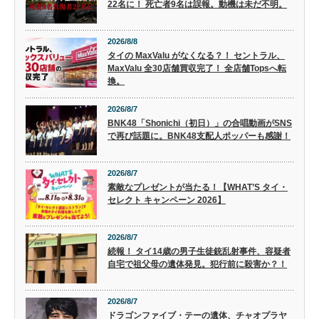
22名に！ 死亡者9名は誤報。動機は未だ不明。
2026/8/8
タイの MaxValu がなくなる？！ セントラル、
MaxValu 全30店舗買収完了！ 全店舗Topsへ転
換。
2026/8/7
BNK48「Shonichi（初日）」の合唱動画がSNS
で再び話題に。BNK48支配人ポッパーも感謝！
2026/8/7
素敵なプレゼントが当たる！【WHAT’S タイ・
セレクト キャンペーン 2026】
2026/8/7
続報！ タイ14歳の男子生徒銃乱射事件、容疑者
自宅で祖父母の遺体発見。犯行前に殺害か？！
2026/8/7
ドラゴンファイブ・テーの遺体、チャオプラヤ