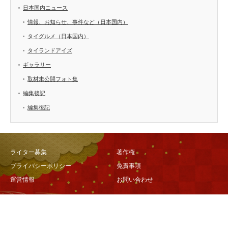
日本国内ニュース
情報、お知らせ、事件など（日本国内）
タイグルメ（日本国内）
タイランドアイズ
ギャラリー
取材未公開フォト集
編集後記
編集後記
ライター募集
著作権
プライバシーポリシー
免責事項
運営情報
お問い合わせ