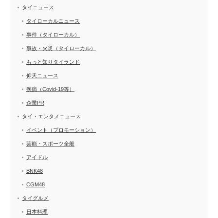
タイニュース
タイローカルニュース
事件（タイローカル）
事故・火災（タイローカル）
もっと知りタイランド
仰天ニュース
疾病（Covid-19等）
企業PR
タイ・エンタメニュース
イベント（プロモーション）
芸能・スポーツ全般
アイドル
BNK48
CGM48
タイグルメ
日本料理