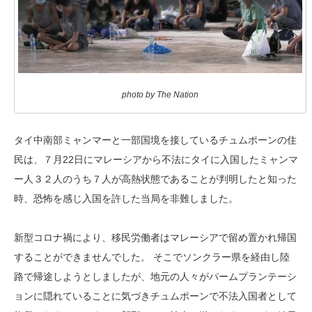
photo by The Nation
タイ中南部ミャンマーと一部国境を接しているチュムポーンの住
民は、７月22日にマレーシアから不法にタイに入国したミャンマ
ー人３２人のうち７人が高熱状態であることが判明したと知った
時、恐怖を感じ入国を許した当局を非難しました。
新型コロナ禍により、移民労働者はマレーシアで留め置かれ帰国
することができませんでした。 そこでソンクラー県を経由し陸
路で帰途しようとしましたが、地元の人々がパームプランテーシ
ョンに隠れていることに気づきチュムポーンで不法入国者として