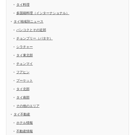
タイ料理
多国籍料理（インターナショナル）
タイ地域別ニュース
バンコクとその近郊
チョンブリー（パタヤ）
シラチャー
タイ東北部
チェンマイ
フアヒン
プーケット
タイ北部
タイ南部
その他のエリア
タイ不動産
ホテル情報
不動産情報