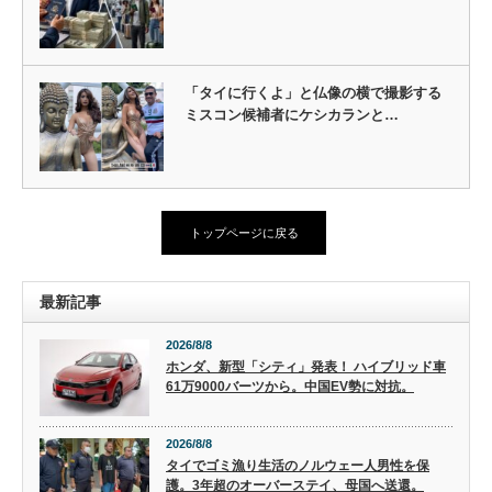
「タイに行くよ」と仏像の横で撮影する
ミスコン候補者にケシカランと…
トップページに戻る
最新記事
2026/8/8
ホンダ、新型「シティ」発表！ ハイブリッド車
61万9000バーツから。中国EV勢に対抗。
2026/8/8
タイでゴミ漁り生活のノルウェー人男性を保
護。3年超のオーバーステイ、母国へ送還。