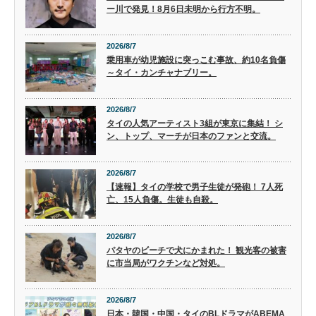
ー川で発見！8月6日未明から行方不明。
2026/8/7
乗用車が幼児施設に突っこむ事故、約10名負傷
～タイ・カンチャナブリー。
2026/8/7
タイの人気アーティスト3組が東京に集結！ シ
ン、トップ、マーチが日本のファンと交流。
2026/8/7
【速報】タイの学校で男子生徒が発砲！ 7人死
亡、15人負傷。生徒も自殺。
2026/8/7
パタヤのビーチで犬にかまれた！ 観光客の被害
に市当局がワクチンなど対処。
2026/8/7
日本・韓国・中国・タイのBLドラマがABEMA