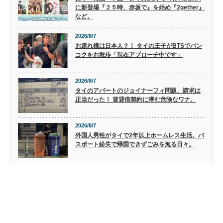
に新登場『２５時、赤坂で』を始め『2gether』
など。
2026/8/7
お連れ様は日本人？！ タイの王子がBTSでバン
コクをお散歩「現在アプローチ中です」
2026/8/7
タイのアパートのジョイナーフィ問題、請求は
正当だった！ 賃貸借契約に潜む危険なワナ。
2026/8/7
外国人男性がタイで2年以上ホームレス生活。パ
スポート紛失で帰国できずごみを漁る日々。