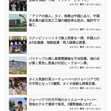
カテゴリ:
事件（タイローカル）
「アジアの病人」タイ。病巣は中国にあり。中国
系企業の鉱石加工工場の建設停止処分。無許可で
着工。
カテゴリ:
事件（タイローカル）
スクンビットソイ４で路上売春を一掃。外国人の
み5名逮捕、強制送還・再入国禁止措置。
カテゴリ:
事件（タイローカル）
パイナップル畑に産業廃棄物を不法投棄。池の水
が黒く変色し悪臭が付近に～ラヨーン県。
カテゴリ:
事件（タイローカル）
タイ人気旅行系ユーチューバーがジョージアで行
方不明となって2週間。タイ大使館も捜索支援。
カテゴリ:
事件（タイローカル）
ジョージアで行方不明のタイ人ユーチューバー、
現地ホテルで遺体で発見。2週間連絡とれず…。
カテゴリ:
事件（タイローカル）