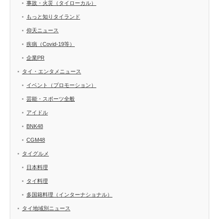
事故・火災（タイローカル）
もっと知りタイランド
仰天ニュース
疾病（Covid-19等）
企業PR
タイ・エンタメニュース
イベント（プロモーション）
芸能・スポーツ全般
アイドル
BNK48
CGM48
タイグルメ
日本料理
タイ料理
多国籍料理（インターナショナル）
タイ地域別ニュース