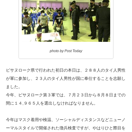
photo by Post Today
ピサヌローク県で行われた初日の本日は、２８８人のタイ人男性
が軍に参加し、２３人のタイ人男性が国に奉仕することを志願し
ました。
今年、ピサヌローク第３軍では、７月２３日から８月８日までの
間に１４,９６５人を選出しなければなりません。
今年はマスク着用や検温、ソーシャルディスタンスなどニューノ
ーマルスタイルで開催された徴兵検査ですが、やはりひと際目を