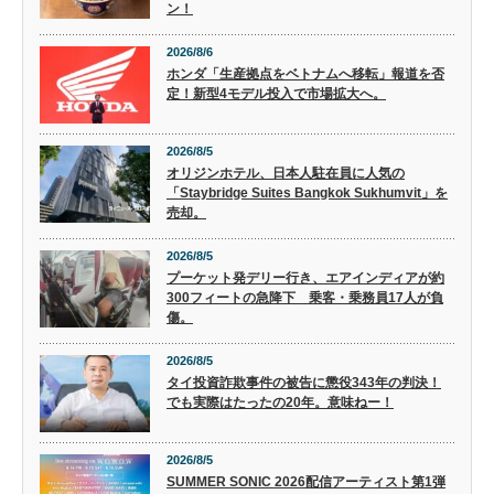
ン！
2026/8/6
ホンダ「生産拠点をベトナムへ移転」報道を否
定！新型4モデル投入で市場拡大へ。
2026/8/5
オリジンホテル、日本人駐在員に人気の
「Staybridge Suites Bangkok Sukhumvit」を
売却。
2026/8/5
プーケット発デリー行き、エアインディアが約
300フィートの急降下 乗客・乗務員17人が負
傷。
2026/8/5
タイ投資詐欺事件の被告に懲役343年の判決！
でも実際はたったの20年。意味ねー！
2026/8/5
SUMMER SONIC 2026配信アーティスト第1弾