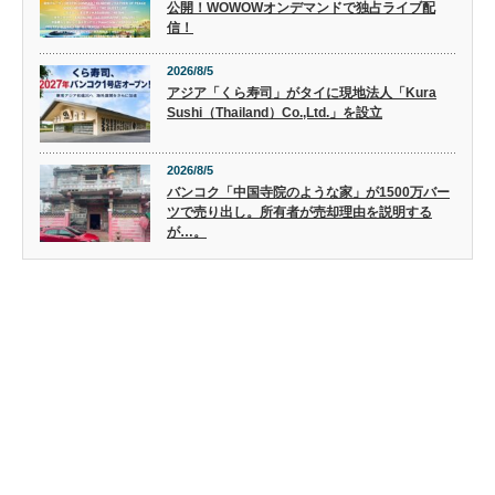
公開！WOWOWオンデマンドで独占ライブ配
信！
2026/8/5
アジア「くら寿司」がタイに現地法人「Kura
Sushi（Thailand）Co.,Ltd.」を設立
2026/8/5
バンコク「中国寺院のような家」が1500万バー
ツで売り出し。所有者が売却理由を説明する
が…。