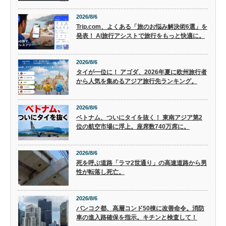
2026/8/6
Trip.com、よくある「旅のお悩み解決術6選」を
発表！ AI旅行アシストで旅行をもっと快適に。
2026/8/6
タイが一位に！ アゴダ、2026年夏に欧州旅行者
から人気を集めるアジア旅行先ランキング。
2026/8/6
ベトナム、ついにタイを抜く！ 東南アジア第2
位の航空市場に浮上。座席数740万席に。
2026/8/6
死を呼ぶ道路「ラマ2世通り」の高速道路から男
性が転落し死亡。
2026/8/6
バンコク都、高層コンド50棟に改善命令。消防
車の進入路確保を指示。キチンと検査して！