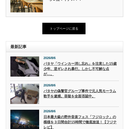
トップページに戻る
最新記事
2026/8/6
パタヤ「ウインカー消し忘れ」を注意した15歳
少年、逆ギレされ暴行。しかし不可解な点
が…。
2026/8/6
パタヤの偽警官グループ事件で元人気モーラム
歌手を逮捕。容疑を全面否認中。
2026/8/6
日本最大級の野外音楽フェス「フジロック」の
模様を３日間合計15時間で徹底放送！【フジテ
レビ】