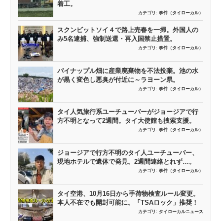
着工。
カテゴリ:
事件（タイローカル）
スクンビットソイ４で路上売春を一掃。外国人の
み5名逮捕、強制送還・再入国禁止措置。
カテゴリ:
事件（タイローカル）
パイナップル畑に産業廃棄物を不法投棄。池の水
が黒く変色し悪臭が付近に～ラヨーン県。
カテゴリ:
事件（タイローカル）
タイ人気旅行系ユーチューバーがジョージアで行
方不明となって2週間。タイ大使館も捜索支援。
カテゴリ:
事件（タイローカル）
ジョージアで行方不明のタイ人ユーチューバー、
現地ホテルで遺体で発見。2週間連絡とれず…。
カテゴリ:
事件（タイローカル）
タイ空港、10月16日から手荷物検査ルール変更。
本人不在でも開封可能に。「TSAロック」推奨！
カテゴリ:
タイローカルニュース