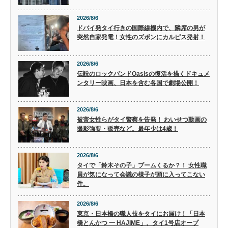
2026/8/6
ドバイ発タイ行きの国際線機内で、隣席の男が
突然自家発電！女性のズボンにカルピス発射！
2026/8/6
伝説のロックバンドOasisの復活を描くドキュメ
ンタリー映画、日本を含む各国で劇場公開！
2026/8/6
被害女性らがタイ警察を告発！ わいせつ動画の
撮影強要・販売など。最年少は4歳！
2026/8/6
タイで「鈴木その子」ブームくるか？！ 女性職
員が気になって会議の様子が頭に入ってこない
件。
2026/8/6
東京・日本橋の職人技をタイにお届け！「日本
橋とんかつ 一 HAJIME」、タイ1号店オープ