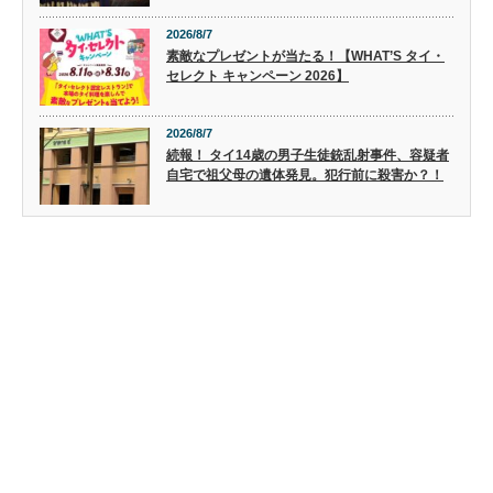
2026/8/7
素敵なプレゼントが当たる！【WHAT’S タイ・
セレクト キャンペーン 2026】
2026/8/7
続報！ タイ14歳の男子生徒銃乱射事件、容疑者
自宅で祖父母の遺体発見。犯行前に殺害か？！