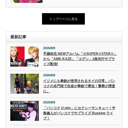
トップページに戻る
最新記事
2026/8/9
手越祐也 NEWアルバム「☆SUPER☆STAR☆」
から「AME-KAZE」「エデン」2曲先行サプラ
イズ配信!
2026/8/8
イジメにも拳銃が使用されるタイの日常。バン
コクの名門校で生徒が拳銃で脅迫！警察が捜査
に。
2026/8/8
「バンコク U:nity」にセクシーサンキュー！中
島健人がバンコクでサプライズ Busking ライ
ブ！