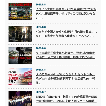
2026/8/8
「タイ５大銃乱射事件」2020年以降だけでも相
次ぐ大量殺戮事件。それでもこの国は変わらな
い…。
2026/8/8
パタヤで中国人女性と生後3か月の娘を救出。し
かし、被害者も加害者も供述がしどろもどろ。
2026/8/8
タイ14歳男子学生銃乱射事件、死者8名負傷者
22名に！ 死亡者9名は誤報。動機は未だ不明。
2026/8/8
タイの MaxValu がなくなる？！ セントラル、
MaxValu 全30店舗買収完了！ 全店舗Topsへ転
換。
2026/8/7
BNK48「Shonichi（初日）」の合唱動画がSNS
で再び話題に。BNK48支配人ポッパーも感謝！