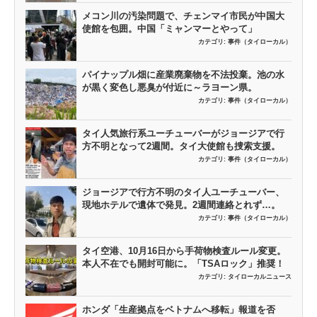
メコン川の汚染問題で、チェンマイ市民が中国大
使館を包囲。中国「ミャンマーとやって」
カテゴリ:
事件（タイローカル）
パイナップル畑に産業廃棄物を不法投棄。池の水
が黒く変色し悪臭が付近に～ラヨーン県。
カテゴリ:
事件（タイローカル）
タイ人気旅行系ユーチューバーがジョージアで行
方不明となって2週間。タイ大使館も捜索支援。
カテゴリ:
事件（タイローカル）
ジョージアで行方不明のタイ人ユーチューバー、
現地ホテルで遺体で発見。2週間連絡とれず…。
カテゴリ:
事件（タイローカル）
タイ空港、10月16日から手荷物検査ルール変更。
本人不在でも開封可能に。「TSAロック」推奨！
カテゴリ:
タイローカルニュース
ホンダ「生産拠点をベトナムへ移転」報道を否