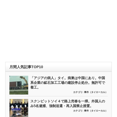
月間人気記事TOP10
「アジアの病人」タイ。病巣は中国にあり。中国
系企業の鉱石加工工場の建設停止処分。無許可で
着工。
カテゴリ:
事件（タイローカル）
スクンビットソイ４で路上売春を一掃。外国人の
み5名逮捕、強制送還・再入国禁止措置。
カテゴリ:
事件（タイローカル）