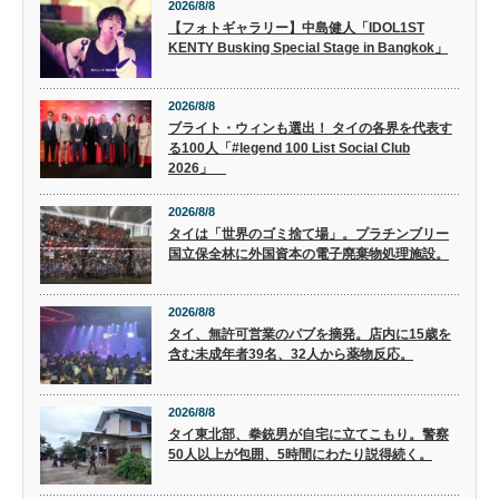
2026/8/8
【フォトギャラリー】中島健人「IDOL1ST
KENTY Busking Special Stage in Bangkok」
2026/8/8
ブライト・ウィンも選出！ タイの各界を代表す
る100人「#legend 100 List Social Club
2026」
2026/8/8
タイは「世界のゴミ捨て場」。プラチンブリー
国立保全林に外国資本の電子廃棄物処理施設。
2026/8/8
タイ、無許可営業のパブを摘発。店内に15歳を
含む未成年者39名、32人から薬物反応。
2026/8/8
タイ東北部、拳銃男が自宅に立てこもり。警察
50人以上が包囲、5時間にわたり説得続く。