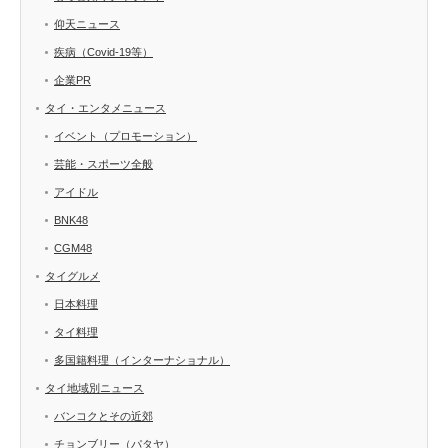
仰天ニュース
疾病（Covid-19等）
企業PR
タイ・エンタメニュース
イベント（プロモーション）
芸能・スポーツ全般
アイドル
BNK48
CGM48
タイグルメ
日本料理
タイ料理
多国籍料理（インターナショナル）
タイ地域別ニュース
バンコクとその近郊
チョンブリー（パタヤ）