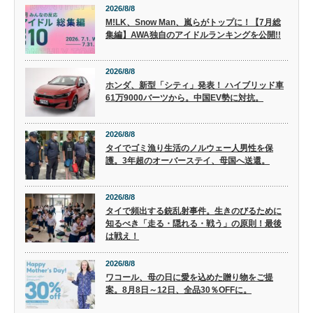
2026/8/8
M!LK、Snow Man、嵐らがトップに！【7月総
集編】AWA独自のアイドルランキングを公開!!
2026/8/8
ホンダ、新型「シティ」発表！ ハイブリッド車
61万9000バーツから。中国EV勢に対抗。
2026/8/8
タイでゴミ漁り生活のノルウェー人男性を保
護。3年超のオーバーステイ、母国へ送還。
2026/8/8
タイで頻出する銃乱射事件。生きのびるために
知るべき「走る・隠れる・戦う」の原則！最後
は戦え！
2026/8/8
ワコール、母の日に愛を込めた贈り物をご提
案。8月8日～12日、全品30％OFFに。