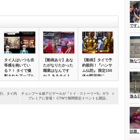
です
タイ人はいつも劣
【動画あり】あな
【動画】タイで予
険な
等感を抱いてい
たがなりたかった
約殺到！『ハンサ
る？！ タイで撮
職業はなんです
ム仏陀』 限定100
影されたアップル
か？ あるタイ人
体が即完売に…
の…
の…
行。タイ内
チョンプー＆娘アビゲールが『トイ・ストーリー5』ガラ
漁る
プレミアに登場！ CTWで期間限定イベントも開設。
話題