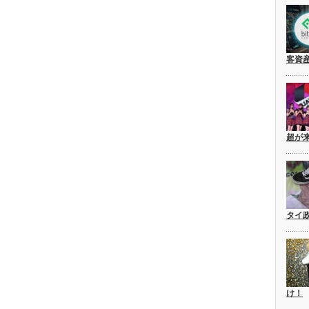
客資
超が
タイ
け！