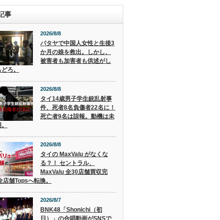
記事
2026/8/8
パタヤで中国人女性と生後3
か月の娘を救出。しかし、
被害者も加害者も供述がし
もどろ。
2026/8/8
タイ14歳男子学生銃乱射事
件、死者8名負傷者22名に！
死亡者9名は誤報。動機は未
明。
2026/8/8
タイの MaxValu がなくな
る？！ セントラル、
MaxValu 全30店舗買収完
全店舗Topsへ転換。
2026/8/7
BNK48「Shonichi（初
日）」の合唱動画がSNSで