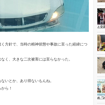
と交
聴く方針で、当時の精神状態や事故に至った経緯につ
はなく、大きな二次被害には至らなかった。
れないとか、あり得ないもんね。
るから！
め『2