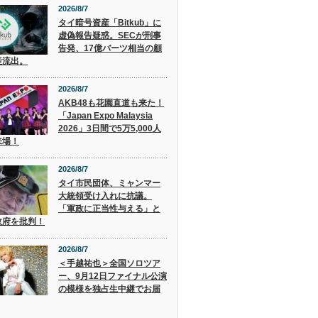
2026/8/7
タイ暗号資産「Bitkub」に
虚偽報告疑惑。SECが刑事
告発、17億バーツ相当の顧
産流出。
2026/8/7
AKB48も花園直道も来た！
「Japan Expo Malaysia
2026」3日間で5万5,000人
来場！
2026/8/7
タイ市民団体、ミャンマー
大統領受け入れに抗議。
「軍政に正当性与える」と
政府を批判！
2026/8/7
＜手越祐也＞全国ソロツア
ー、9月12日ファイナル公演
の模様を独占生中継でお届