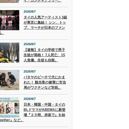
イ・カンチャナブリー。
2026/8/7
タイの人気アーティスト3組
が東京に集結！ シン、トッ
プ、マーチが日本のファン
流。
2026/8/7
【速報】タイの学校で男子
生徒が発砲！ 7人死亡、15
人負傷。生徒も自殺。
2026/8/7
パタヤのビーチで犬にかま
れた！ 観光客の被害に市当
局がワクチンなど対処。
2026/8/7
日本・韓国・中国・タイの
BLドラマがABEMAに新登
場『２５時、赤坂で』を始
gether』など。