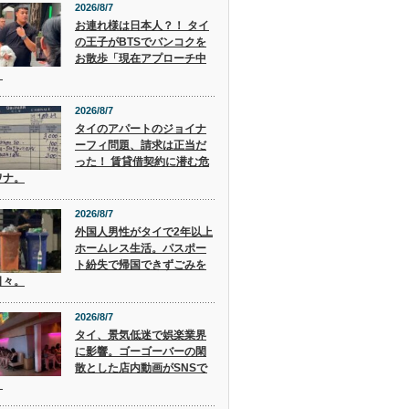
2026/8/7
お連れ様は日本人？！ タイ
の王子がBTSでバンコクを
お散歩「現在アプローチ中
」
2026/8/7
タイのアパートのジョイナ
ーフィ問題、請求は正当だ
った！ 賃貸借契約に潜む危
ワナ。
2026/8/7
外国人男性がタイで2年以上
ホームレス生活。パスポー
ト紛失で帰国できずごみを
日々。
2026/8/7
タイ、景気低迷で娯楽業界
に影響。ゴーゴーバーの閑
散とした店内動画がSNSで
。