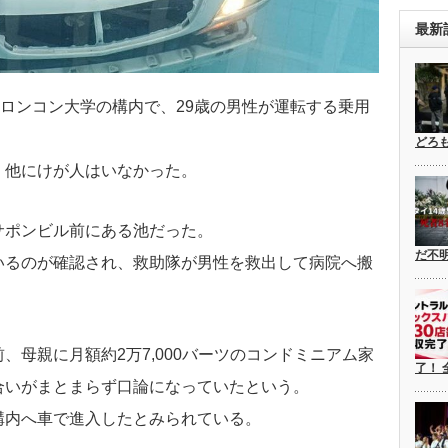
最新
ラロンコン大学の構内で、29歳の男性が運転する乗用
。
どろ
、他にけが人はいなかった。
サポンビル前にある池だった。
だ不
いるのが確認され、救助隊が男性を救出して病院へ搬
、母親に月額約2万7,000バーツのコンドミニアム家
了！ 
合いがまとまらず口論になっていたという。
構内へ車で進入したとみられている。