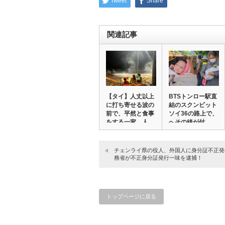
Tweet
Share
関連記事
【タイ】人丈以上
BTSトンロー駅直
に打ち寄せる波の
結のスクンビット
前で、平然と食事
ソイ36の路上で、
をする一家。人
へその緒が付…
の…
チェンライ県の役人、外国人に身分証不正発
務省が不正身分証発行一味を逮捕！
トップページに戻る