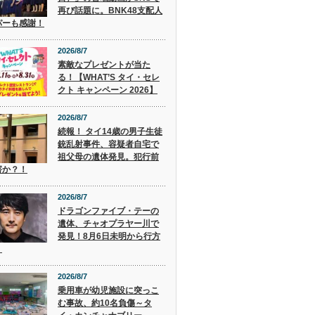
再び話題に。BNK48支配人
パーも感謝！
2026/8/7
素敵なプレゼントが当た
る！【WHAT’S タイ・セレ
クト キャンペーン 2026】
2026/8/7
続報！ タイ14歳の男子生徒
銃乱射事件、容疑者自宅で
祖父母の遺体発見。犯行前
害か？！
2026/8/7
ドラゴンファイブ・テーの
遺体、チャオプラヤー川で
発見！8月6日未明から行方
。
2026/8/7
乗用車が幼児施設に突っこ
む事故、約10名負傷～タ