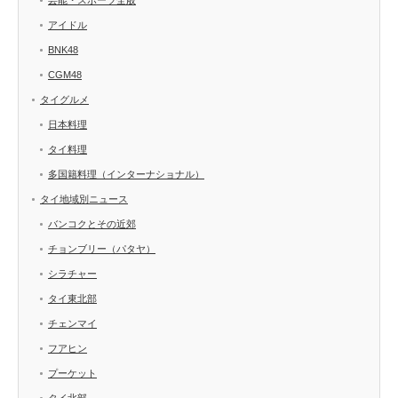
アイドル
BNK48
CGM48
タイグルメ
日本料理
タイ料理
多国籍料理（インターナショナル）
タイ地域別ニュース
バンコクとその近郊
チョンブリー（パタヤ）
シラチャー
タイ東北部
チェンマイ
フアヒン
プーケット
タイ北部