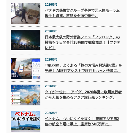
2026/8/6
パタヤの偽警官グループ事件で元人気モーラム
歌手を逮捕。容疑を全面否認中。
2026/8/6
日本最大級の野外音楽フェス「フジロック」の
模様を３日間合計15時間で徹底放送！【フジテ
レビ】
2026/8/6
Trip.com、よくある「旅のお悩み解決術6選」を
発表！ AI旅行アシストで旅行をもっと快適に。
2026/8/6
タイが一位に！ アゴダ、2026年夏に欧州旅行者
から人気を集めるアジア旅行先ランキング。
2026/8/6
ベトナム、ついにタイを抜く！ 東南アジア第2
位の航空市場に浮上。座席数740万席に。