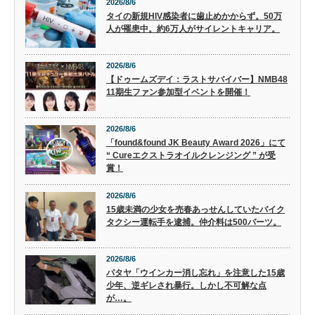
2026/8/6
タイの新規HIV感染者に歯止めかからず。50万
人が罹患中。約6万人がサイレントキャリア。
2026/8/6
【ドゥームズデイ：ラストサバイバー】NMB48
11期生ファン参加型イベントを開催！
2026/8/6
「found&found JK Beauty Award 2026」にて
“ Cureエクストラオイルクレンジング ” が受
賞！
2026/8/6
15歳未満の少女を売春あっせんしていたバイク
タクシー運転手を逮捕。仲介料は500バーツ。
2026/8/6
パタヤ「ウインカー消し忘れ」を注意した15歳
少年、逆ギレされ暴行。しかし不可解な点
が…。