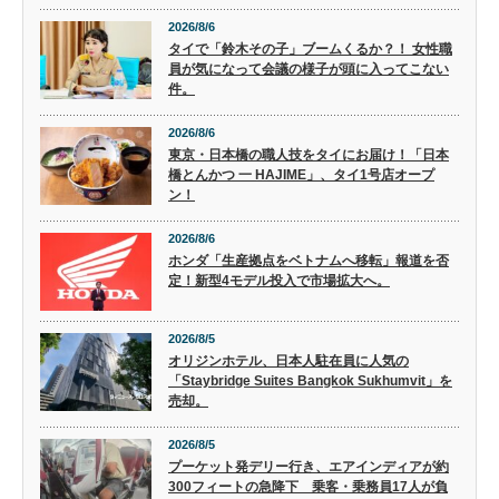
2026/8/6
タイで「鈴木その子」ブームくるか？！ 女性職
員が気になって会議の様子が頭に入ってこない
件。
2026/8/6
東京・日本橋の職人技をタイにお届け！「日本
橋とんかつ 一 HAJIME」、タイ1号店オープ
ン！
2026/8/6
ホンダ「生産拠点をベトナムへ移転」報道を否
定！新型4モデル投入で市場拡大へ。
2026/8/5
オリジンホテル、日本人駐在員に人気の
「Staybridge Suites Bangkok Sukhumvit」を
売却。
2026/8/5
プーケット発デリー行き、エアインディアが約
300フィートの急降下 乗客・乗務員17人が負