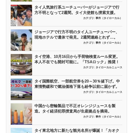
タイ人気旅行系ユーチューバーがジョージアで行
方不明となって2週間。タイ大使館も捜索支援。
カテゴリ:
事件（タイローカル）
ジョージアで行方不明のタイ人ユーチューバー、
現地ホテルで遺体で発見。2週間連絡とれず…。
カテゴリ:
事件（タイローカル）
タイ空港、10月16日から手荷物検査ルール変更。
本人不在でも開封可能に。「TSAロック」推奨！
カテゴリ:
タイローカルニュース
タイ国際航空、一部航空券を20～30％値下げ。中
東情勢緩和で燃油価格下落も紛争以前に届かず。
カテゴリ:
タイローカルニュース
中国から密輸製品で不正オレンジジュースを製
造。タイ経済犯罪捜査局が生産拠点を摘発。
カテゴリ:
事件（タイローカル）
タイ東北地方に新たな観光名所が爆誕！「カオク