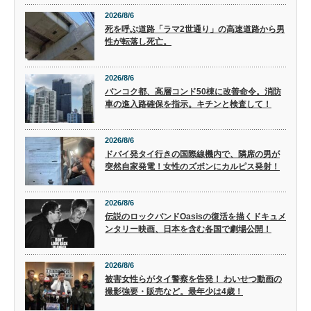
2026/8/6
死を呼ぶ道路「ラマ2世通り」の高速道路から男
性が転落し死亡。
2026/8/6
バンコク都、高層コンド50棟に改善命令。消防
車の進入路確保を指示。キチンと検査して！
2026/8/6
ドバイ発タイ行きの国際線機内で、隣席の男が
突然自家発電！女性のズボンにカルピス発射！
2026/8/6
伝説のロックバンドOasisの復活を描くドキュメ
ンタリー映画、日本を含む各国で劇場公開！
2026/8/6
被害女性らがタイ警察を告発！ わいせつ動画の
撮影強要・販売など。最年少は4歳！