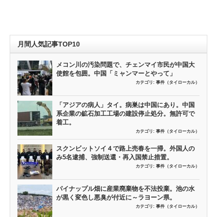
月間人気記事TOP10
メコン川の汚染問題で、チェンマイ市民が中国大
使館を包囲。中国「ミャンマーとやって」
カテゴリ:
事件（タイローカル）
「アジアの病人」タイ。病巣は中国にあり。中国
系企業の鉱石加工工場の建設停止処分。無許可で
着工。
カテゴリ:
事件（タイローカル）
スクンビットソイ４で路上売春を一掃。外国人の
み5名逮捕、強制送還・再入国禁止措置。
カテゴリ:
事件（タイローカル）
パイナップル畑に産業廃棄物を不法投棄。池の水
が黒く変色し悪臭が付近に～ラヨーン県。
カテゴリ:
事件（タイローカル）