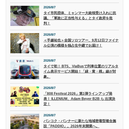
2026/8/7
タイ市民団体、ミャンマー大統領受け入れに抗
議。「軍政に正当性与える」とタイ政府を批
判！
2026/8/7
＜手越祐也＞全国ソロツアー、9月12日ファイナ
ル公演の模様を独占生中継でお届け！
2026/8/7
タイで初！ BTS、ViaBusで列車位置のリアルタ
イム表示サービス開始！「緑・黄・桃」線が対
象。
2026/8/7
「808 Festival 2026」第1弾ラインアップ発
表！ ILLENIUM、Adam Beyer B2B ら 出演決
定！
2026/8/7
バンコク・バンナーに新たな地域密着型複合施
設「PADDIO」。2026年末開業へ。