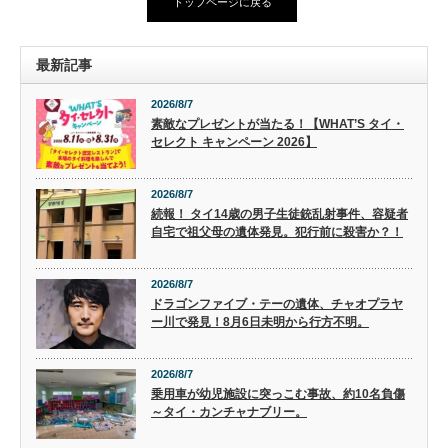
トップページに戻る
最新記事
2026/8/7
素敵なプレゼントが当たる！【WHAT’S タイ・
セレクト キャンペーン 2026】
2026/8/7
続報！ タイ14歳の男子生徒銃乱射事件、容疑者
自宅で祖父母の遺体発見。犯行前に殺害か？！
2026/8/7
ドラゴンファイブ・テーの遺体、チャオプラヤ
ー川で発見！8月6日未明から行方不明。
2026/8/7
乗用車が幼児施設に突っこむ事故、約10名負傷
～タイ・カンチャナブリー。