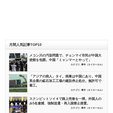
月間人気記事TOP10
メコン川の汚染問題で、チェンマイ市民が中国大
使館を包囲。中国「ミャンマーとやって」
カテゴリ:
事件（タイローカル）
「アジアの病人」タイ。病巣は中国にあり。中国
系企業の鉱石加工工場の建設停止処分。無許可で
着工。
カテゴリ:
事件（タイローカル）
スクンビットソイ４で路上売春を一掃。外国人の
み5名逮捕、強制送還・再入国禁止措置。
カテゴリ:
事件（タイローカル）