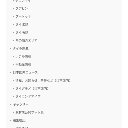
チェンマイ
フアヒン
プーケット
タイ北部
タイ南部
その他のエリア
タイ不動産
ホテル情報
不動産情報
日本国内ニュース
情報、お知らせ、事件など（日本国内）
タイグルメ（日本国内）
タイランドアイズ
ギャラリー
取材未公開フォト集
編集後記