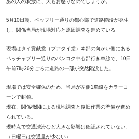
あの人の釈放に、天もお怒りなのでしょうか。
5月10日朝、
ペッブリー通り
の都心部で道路陥没が発生
し、関係当局が現場対応と原因調査を進めている。
現場は
タイ貢献党（プアタイ党）
本部の向かい側にある
ペッチャブリー通りのバンコク中心部行き車線で、10日
午前7時26分ごろに道路の一部が突然陥没した。
現場では安全確保のため、当局が左側1車線をカラーコ
ーンで封鎖。
現在、関係機関による現地調査と復旧作業の準備が進め
られている。
現時点で交通渋滞など大きな影響は確認されていない。
（日曜日は交通量が少ない）