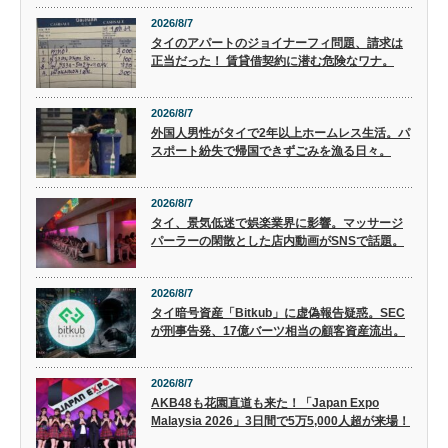
2026/8/7
タイのアパートのジョイナーフィ問題、請求は
正当だった！ 賃貸借契約に潜む危険なワナ。
2026/8/7
外国人男性がタイで2年以上ホームレス生活。パ
スポート紛失で帰国できずごみを漁る日々。
2026/8/7
タイ、景気低迷で娯楽業界に影響。マッサージ
パーラーの閑散とした店内動画がSNSで話題。
2026/8/7
タイ暗号資産「Bitkub」に虚偽報告疑惑。SEC
が刑事告発、17億バーツ相当の顧客資産流出。
2026/8/7
AKB48も花園直道も来た！「Japan Expo
Malaysia 2026」3日間で5万5,000人超が来場！