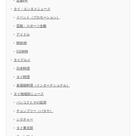
企業PR
タイ・エンタメニュース
イベント（プロモーション）
芸能・スポーツ全般
アイドル
BNK48
CGM48
タイグルメ
日本料理
タイ料理
多国籍料理（インターナショナル）
タイ地域別ニュース
バンコクとその近郊
チョンブリー（パタヤ）
シラチャー
タイ東北部