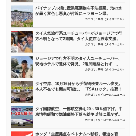
パイナップル畑に産業廃棄物を不法投棄。池の水
が黒く変色し悪臭が付近に～ラヨーン県。
カテゴリ:
事件（タイローカル）
タイ人気旅行系ユーチューバーがジョージアで行
方不明となって2週間。タイ大使館も捜索支援。
カテゴリ:
事件（タイローカル）
ジョージアで行方不明のタイ人ユーチューバー、
現地ホテルで遺体で発見。2週間連絡とれず…。
カテゴリ:
事件（タイローカル）
タイ空港、10月16日から手荷物検査ルール変更。
本人不在でも開封可能に。「TSAロック」推奨！
カテゴリ:
タイローカルニュース
タイ国際航空、一部航空券を20～30％値下げ。中
東情勢緩和で燃油価格下落も紛争以前に届かず。
カテゴリ:
タイローカルニュース
ホンダ「生産拠点をベトナムへ移転」報道を否