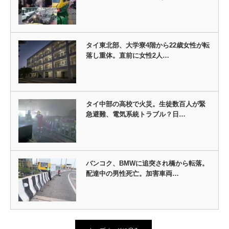
タイ東北部、大学寮4階から22歳女性が転
落し重体。直前に女性2人…
タイ中部の高校で火災。生徒数百人が緊
急避難、電気系統トラブル？日…
バンコク、BMWに追突され橋から転落。
配達中の男性死亡。加害車両…