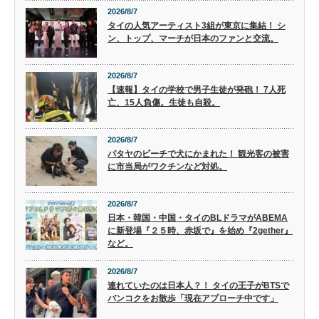
2026/8/7
タイの人気アーティスト3組が東京に集結！ シ
ン、トップ、マーチが日本のファンと交流。
2026/8/7
【速報】タイの学校で男子生徒が発砲！ 7人死
亡、15人負傷。生徒も自殺。
2026/8/7
パタヤのビーチで犬にかまれた！ 観光客の被害
に市当局がワクチンなど対処。
2026/8/7
日本・韓国・中国・タイのBLドラマがABEMA
に新登場『２５時、赤坂で』を始め『2gether』
など。
2026/8/7
連れていたのは日本人？！ タイの王子がBTSで
バンコクをお散歩「現在アプローチ中です」