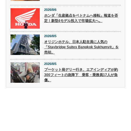
2026/8/6
ホンダ「生産拠点をベトナムへ移転」報道を否
定！新型4モデル投入で市場拡大へ。
2026/8/5
オリジンホテル、日本人駐在員に人気の
「Staybridge Suites Bangkok Sukhumvit」を
売却。
2026/8/5
プーケット発デリー行き、エアインディアが約
300フィートの急降下 乗客・乗務員17人が負
傷。