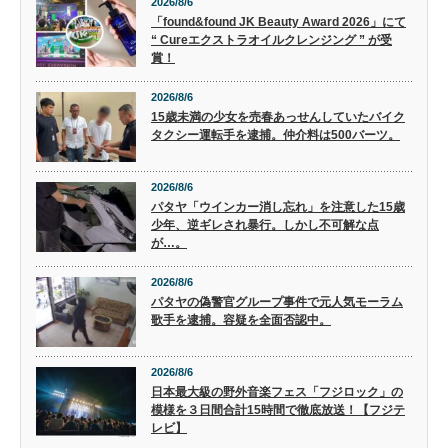
2026/8/6
「found&found JK Beauty Award 2026」にて
“ Cureエクストラオイルクレンジング ” が受
賞！
2026/8/6
15歳未満の少女を売春あっせんしていたバイク
タクシー運転手を逮捕。仲介料は500バーツ。
2026/8/6
パタヤ「ウインカー消し忘れ」を注意した15歳
少年、逆ギレされ暴行。しかし不可解な点
が…。
2026/8/6
パタヤの偽警官グループ事件で元人気モーラム
歌手を逮捕。容疑を全面否認中。
2026/8/6
日本最大級の野外音楽フェス「フジロック」の
模様を３日間合計15時間で徹底放送！【フジテ
レビ】