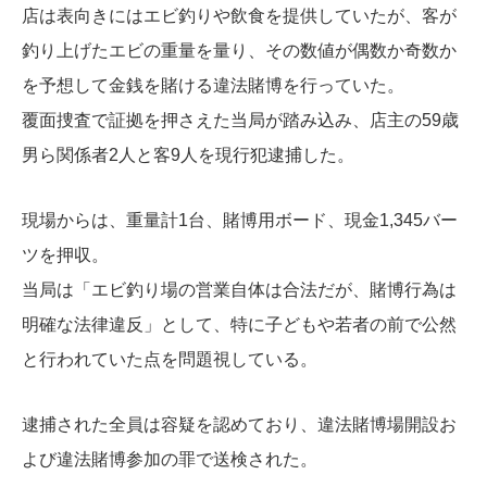
店は表向きにはエビ釣りや飲食を提供していたが、客が
釣り上げたエビの重量を量り、その数値が偶数か奇数か
を予想して金銭を賭ける違法賭博を行っていた。
覆面捜査で証拠を押さえた当局が踏み込み、店主の59歳
男ら関係者2人と客9人を現行犯逮捕した。
現場からは、重量計1台、賭博用ボード、現金1,345バー
ツを押収。
当局は「エビ釣り場の営業自体は合法だが、賭博行為は
明確な法律違反」として、特に子どもや若者の前で公然
と行われていた点を問題視している。
逮捕された全員は容疑を認めており、違法賭博場開設お
よび違法賭博参加の罪で送検された。