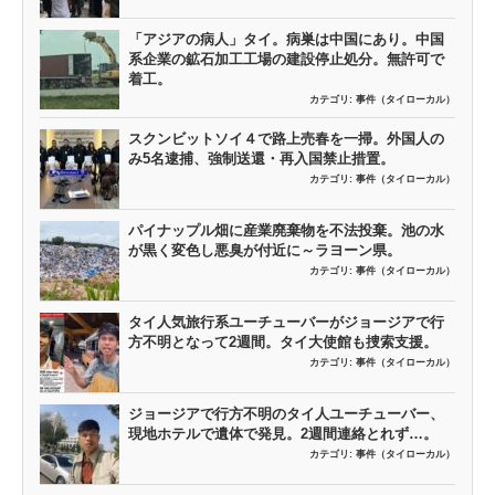
「アジアの病人」タイ。病巣は中国にあり。中国
系企業の鉱石加工工場の建設停止処分。無許可で
着工。
カテゴリ:
事件（タイローカル）
スクンビットソイ４で路上売春を一掃。外国人の
み5名逮捕、強制送還・再入国禁止措置。
カテゴリ:
事件（タイローカル）
パイナップル畑に産業廃棄物を不法投棄。池の水
が黒く変色し悪臭が付近に～ラヨーン県。
カテゴリ:
事件（タイローカル）
タイ人気旅行系ユーチューバーがジョージアで行
方不明となって2週間。タイ大使館も捜索支援。
カテゴリ:
事件（タイローカル）
ジョージアで行方不明のタイ人ユーチューバー、
現地ホテルで遺体で発見。2週間連絡とれず…。
カテゴリ:
事件（タイローカル）