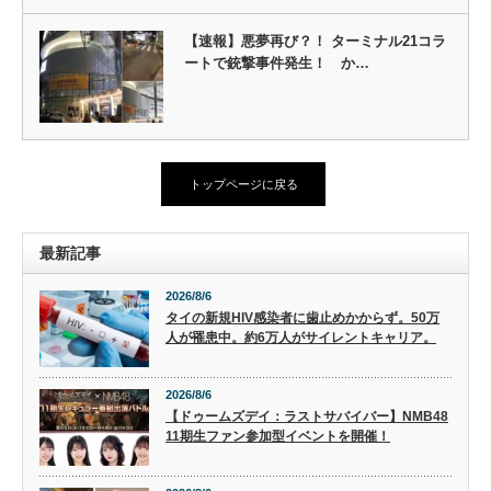
【速報】悪夢再び？！ ターミナル21コラ
ートで銃撃事件発生！ か…
トップページに戻る
最新記事
2026/8/6
タイの新規HIV感染者に歯止めかからず。50万
人が罹患中。約6万人がサイレントキャリア。
2026/8/6
【ドゥームズデイ：ラストサバイバー】NMB48
11期生ファン参加型イベントを開催！