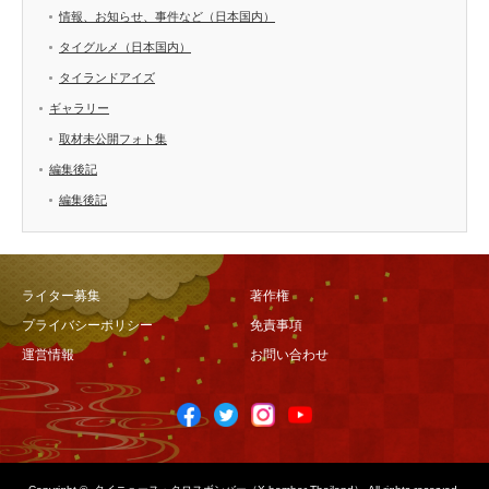
情報、お知らせ、事件など（日本国内）
タイグルメ（日本国内）
タイランドアイズ
ギャラリー
取材未公開フォト集
編集後記
編集後記
ライター募集
著作権
プライバシーポリシー
免責事項
運営情報
お問い合わせ