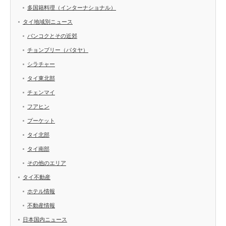
多国籍料理（インターナショナル）
タイ地域別ニュース
バンコクとその近郊
チョンブリー（パタヤ）
シラチャー
タイ東北部
チェンマイ
フアヒン
プーケット
タイ北部
タイ南部
その他のエリア
タイ不動産
ホテル情報
不動産情報
日本国内ニュース