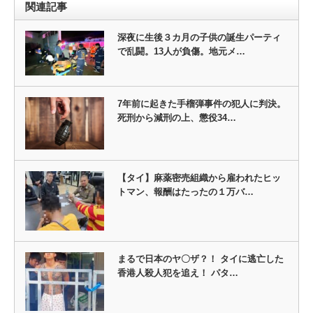
関連記事
深夜に生後３カ月の子供の誕生パーティ
で乱闘。13人が負傷。地元メ…
7年前に起きた手榴弾事件の犯人に判決。
死刑から減刑の上、懲役34…
【タイ】麻薬密売組織から雇われたヒッ
トマン、報酬はたったの１万バ…
まるで日本のヤ〇ザ？！ タイに逃亡した
香港人殺人犯を追え！ パタ…