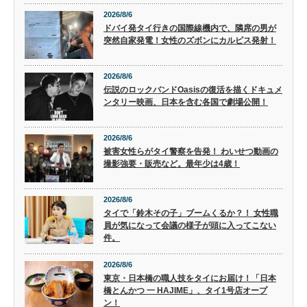
2026/8/6
ドバイ発タイ行きの国際線機内で、隣席の男が
突然自家発電！女性のズボンにカルピス発射！
2026/8/6
伝説のロックバンドOasisの復活を描くドキュメ
ンタリー映画、日本を含む各国で劇場公開！
2026/8/6
被害女性らがタイ警察を告発！ わいせつ動画の
撮影強要・販売など。最年少は4歳！
2026/8/6
タイで「鈴木その子」ブームくるか？！ 女性職
員が気になって会議の様子が頭に入ってこない
件。
2026/8/6
東京・日本橋の職人技をタイにお届け！「日本
橋とんかつ 一 HAJIME」、タイ1号店オープ
ン！