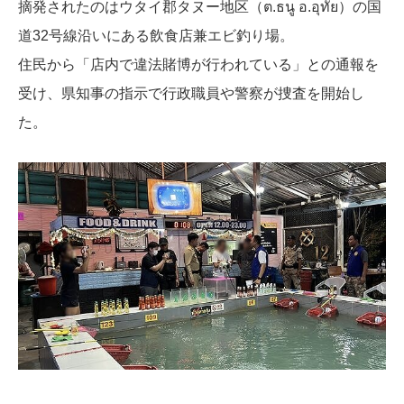
摘発されたのはウタイ郡タヌー地区（ต.ธนู อ.อุทัย）の国
道32号線沿いにある飲食店兼エビ釣り場。
住民から「店内で違法賭博が行われている」との通報を
受け、県知事の指示で行政職員や警察が捜査を開始し
た。