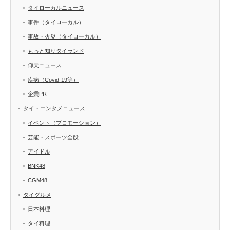
タイローカルニュース
事件（タイローカル）
事故・火災（タイローカル）
もっと知りタイランド
仰天ニュース
疾病（Covid-19等）
企業PR
タイ・エンタメニュース
イベント（プロモーション）
芸能・スポーツ全般
アイドル
BNK48
CGM48
タイグルメ
日本料理
タイ料理