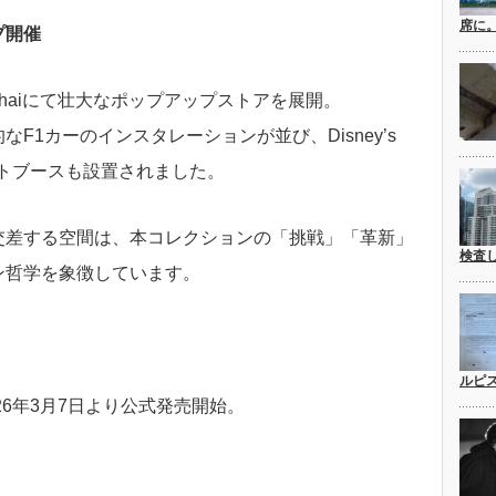
席に
プ開催
hai
にて壮大なポップアップストアを展開。
F1カーのインスタレーションが並び、Disney’s
たフォトブースも設置されました。
交差する空間は、本コレクションの「挑戦」「革新」
検査
ン哲学を象徴しています。
ルピ
n」は、2026年3月7日より公式発売開始。