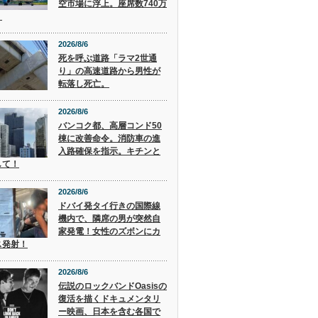
空市場に浮上。座席数740万
。
2026/8/6
死を呼ぶ道路「ラマ2世通
り」の高速道路から男性が
転落し死亡。
2026/8/6
バンコク都、高層コンド50
棟に改善命令。消防車の進
入路確保を指示。キチンと
して！
2026/8/6
ドバイ発タイ行きの国際線
機内で、隣席の男が突然自
家発電！女性のズボンにカ
ス発射！
2026/8/6
伝説のロックバンドOasisの
復活を描くドキュメンタリ
ー映画、日本を含む各国で