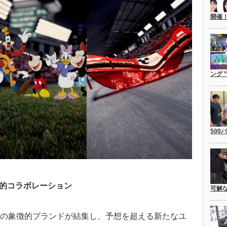
開催
ング 
500
期的コラボレーション
可解
ion」は、3つの象徴的ブランドが結集し、予想を超える新たなユ