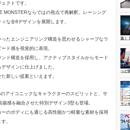
ジェクトです。
LE MONSTERならではの視点で再解釈。レーシング
ティな全8デザインを展開します。
送！
いったエンジニアリング構造を思わせるシャープなラ
ピード感を視覚的に表現。
ウンド構造を採用し、アクティブスタイルからモード
るデザインに仕上げました。
っと
せた新しい提案といえます。
d Friendsのアイコニックなキャラクターのスピリットと、サ
高揚感を融合させた特別デザイン3型も登場。
ラン
カーのボディにも通じる高性能かつ軽量な素材を採用
ます。