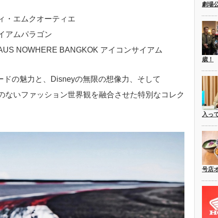
劇場
E ディ・エムクオーティエ
 サイアムパラゴン
 HAUS NOWHERE BANGKOK アイコンサイアム
歳！
ドの魅力と、Disneyの無限の想像力、そして
で境界のないファッション世界観を融合させた特別なコレク
入っ
号店