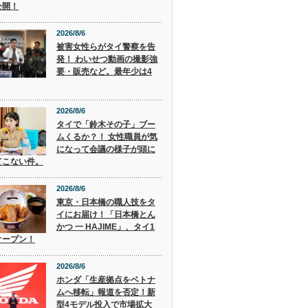
公開！
2026/8/6
被害女性らがタイ警察を告
発！ わいせつ動画の撮影強
要・販売など。最年少は4
2026/8/6
タイで「鈴木その子」ブー
ムくるか？！ 女性職員が気
になって会議の様子が頭に
てこない件。
2026/8/6
東京・日本橋の職人技をタ
イにお届け！「日本橋とん
かつ 一 HAJIME」、タイ1
オープン！
2026/8/6
ホンダ「生産拠点をベトナ
ムへ移転」報道を否定！新
型4モデル投入で市場拡大