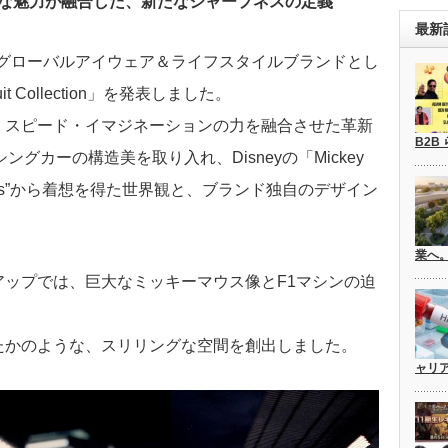
説的な魅力が融合した、新たなシャープネスの定義
最新
グローバルアイウェア＆ライフスタイルブランドとし
t Collection」を発表しました。
・スピード・イマジネーションの力を融合させた革新
B2B
シングカーの構造美を取り入れ、
Disney
の「
Mickey
Friends”から着想を得た世界観と、ブランド独自のデザイン
業へ
ップでは、巨大なミッキーマウス像とF1マシンの迫
たかのような、スリリングな空間を創出しました。
ャリ