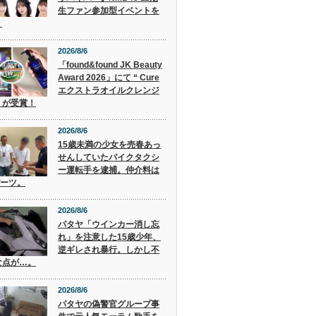
生ファン参加型イベントを
！
2026/8/6
「found&found JK Beauty
Award 2026」にて “ Cure
エクストラオイルクレンジ
” が受賞！
2026/8/6
15歳未満の少女を売春あっ
せんしていたバイクタクシ
ー運転手を逮捕。仲介料は
バーツ。
2026/8/6
パタヤ「ウインカー消し忘
れ」を注意した15歳少年、
逆ギレされ暴行。しかし不
な点が…。
2026/8/6
パタヤの偽警官グループ事