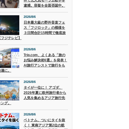
件で元人気モーラム歌手を
逮捕。容疑を全面否認中。
2026/8/6
日本最大級の野外音楽フェ
ス「フジロック」の模様を
３日間合計15時間で徹底放
【フジテレビ】
2026/8/6
Trip.com、よくある「旅の
お悩み解決術6選」を発表！
AI旅行アシストで旅行をも
快適に。
2026/8/6
タイが一位に！ アゴダ、
2026年夏に欧州旅行者から
人気を集めるアジア旅行先
キング。
2026/8/6
ベトナム、ついにタイを抜
く！ 東南アジア第2位の航