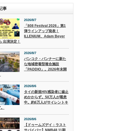
記事
2026/8/7
「808 Festival 2026」第1
弾ラインアップ発表！
ILLENIUM、Adam Beyer
 ら 出演決定！
2026/8/7
バンコク・バンナーに新た
な地域密着型複合施設
「PADDIO」。2026年末開
。
2026/8/6
タイの新規HIV感染者に歯止
めかからず。50万人が罹患
中。約6万人がサイレントキ
ア。
2026/8/6
【ドゥームズデイ：ラスト
サバイバー】NMB48 11期