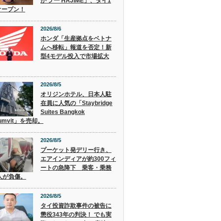
かつ 一 HAJIME」、タイ1
オープン！
2026/8/6
ホンダ「生産拠点をベトナ
ムへ移転」報道を否定！新
型4モデル投入で市場拡大
2026/8/5
オリジンホテル、日本人駐
在員に人気の「Staybridge
Suites Bangkok
humvit」を売却。
2026/8/5
プーケット発デリー行き、
エアインディアが約300フィ
ートの急降下 乗客・乗務
人が負傷。
2026/8/5
タイ投資詐欺事件の被告に
懲役343年の判決！ でも実