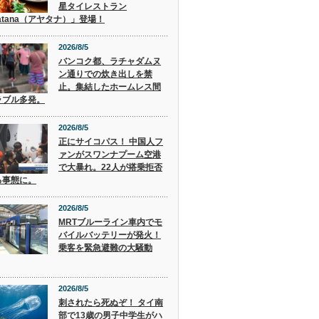
星タイレストラン
atana（アヤタナ）」登場！
2026/8/5
バンコク都、ラチャダムヌ
ン通りでの炊き出しを禁
止。集結したホームレス間
ラブル多発。
2026/8/5
正にサイコパス！ 中国人フ
ァンがスワンナプーム空港
で大暴れ。22人が搭乗拒否
る事態に。
2026/8/5
MRTブルーライン車内でモ
バイルバッテリーが発火！
乗客を緊急避難の大騒動
2026/8/5
刺されたら死ぬぞ！ タイ南
部で13歳の男子中学生がハ