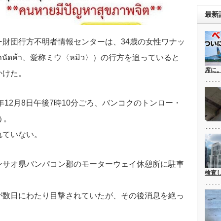
最新
財団行方不明者情報センターは、34歳の女性ワナッ
ถนัดค้า、愛称ミウ〈หมิว〉）の行方を追っていると
席に
かけた。
年12月8日午後7時10分ごろ、バンコクのトンロー・
う。
れていない。
ンサオ県バンパコン郡のモーターウェイ休憩所に駐車
検査
が数日にわたり目撃されていたが、その後消息を絶っ