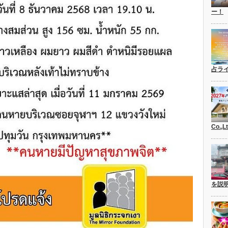
ー！
占ラ
Co.,
を説