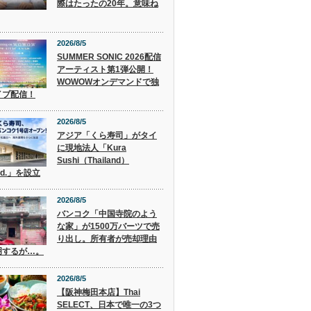
際はたったの20年。意味ね
2026/8/5
SUMMER SONIC 2026配信
アーティスト第1弾公開！
WOWOWオンデマンドで独
イブ配信！
2026/8/5
アジア「くら寿司」がタイ
に現地法人「Kura
Sushi（Thailand）
Ltd.」を設立
2026/8/5
バンコク「中国寺院のよう
な家」が1500万バーツで売
り出し。所有者が売却理由
明するが…。
2026/8/5
【阪神梅田本店】Thai
SELECT、日本で唯一の3つ