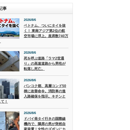
記事
2026/8/6
ベトナム、ついにタイを抜
く！ 東南アジア第2位の航
空市場に浮上。座席数740万
。
2026/8/6
死を呼ぶ道路「ラマ2世通
り」の高速道路から男性が
転落し死亡。
2026/8/6
バンコク都、高層コンド50
棟に改善命令。消防車の進
入路確保を指示。キチンと
して！
2026/8/6
ドバイ発タイ行きの国際線
機内で、隣席の男が突然自
家発電！女性のズボンにカ