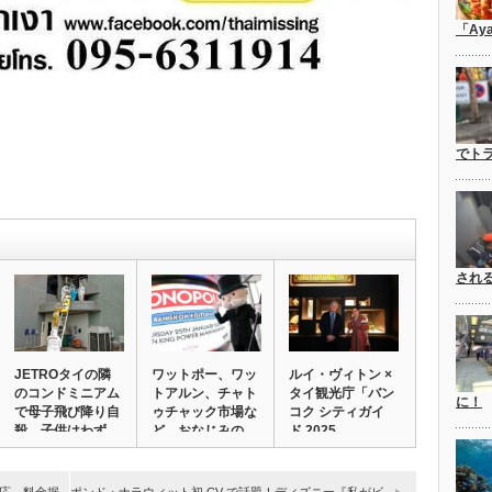
「Ay
でト
され
JETROタイの隣
ワットポー、ワッ
ルイ・ヴィトン ×
のコンドミニアム
トアルン、チャト
タイ観光庁「バン
に！
で母子飛び降り自
ゥチャック市場な
コク シティガイ
殺。子供はわず…
ど、おなじみの
ド 2025…
場…
応。料金据
ポンド・ナラウィット初 CV で話題！ディズニー『私がビ