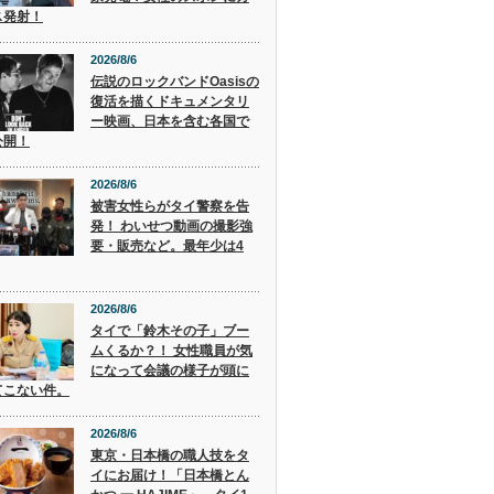
ス発射！
2026/8/6
伝説のロックバンドOasisの
復活を描くドキュメンタリ
ー映画、日本を含む各国で
公開！
2026/8/6
被害女性らがタイ警察を告
発！ わいせつ動画の撮影強
要・販売など。最年少は4
2026/8/6
タイで「鈴木その子」ブー
ムくるか？！ 女性職員が気
になって会議の様子が頭に
てこない件。
2026/8/6
東京・日本橋の職人技をタ
イにお届け！「日本橋とん