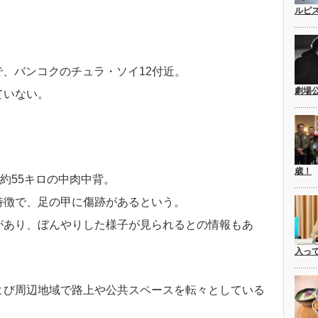
ルピ
日で、バンコクのチュラ・ソイ12付近。
劇場
ていない。
歳！
約55キロの中肉中背。
特徴で、足の甲に傷跡があるという。
があり、ぼんやりした様子が見られるとの情報もあ
入っ
よび周辺地域で路上や公共スペースを転々としている