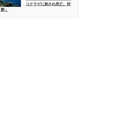
コクラゲに刺され死亡。対
「酢」