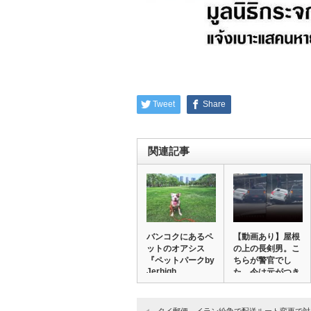
Tweet
Share
関連記事
バンコクにあるペ
【動画あり】屋根
ットのオアシス
の上の長剣男。こ
『ペットパークby
ちらが警官でし
Jerhigh…
た。今は元がつき
ま…
タイ郵便、イラン紛争で配送ルート変更で対