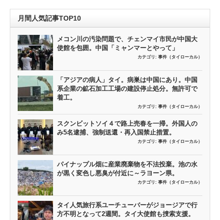
月間人気記事TOP10
メコン川の汚染問題で、チェンマイ市民が中国大
使館を包囲。中国「ミャンマーとやって」
カテゴリ:
事件（タイローカル）
「アジアの病人」タイ。病巣は中国にあり。中国
系企業の鉱石加工工場の建設停止処分。無許可で
着工。
カテゴリ:
事件（タイローカル）
スクンビットソイ４で路上売春を一掃。外国人の
み5名逮捕、強制送還・再入国禁止措置。
カテゴリ:
事件（タイローカル）
パイナップル畑に産業廃棄物を不法投棄。池の水
が黒く変色し悪臭が付近に～ラヨーン県。
カテゴリ:
事件（タイローカル）
タイ人気旅行系ユーチューバーがジョージアで行
方不明となって2週間。タイ大使館も捜索支援。