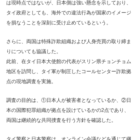
は現時点ではないが、日本側は強い懸念を示しており、
タイ政府としても、海外での違法行為が国家のイメージ
を損なうことを深刻に受け止めているという。
さらに、両国は特殊詐欺組織および人身売買の取り締ま
りについても協議した。
此前、在タイ日本大使館の代表がスリン県チョンチョム
地区を訪問し、タイ軍が制圧したコールセンター詐欺拠
点の現地調査を実施。
調査の目的は、
①日本人が被害者となっているか、
②日
本の国際犯罪組織が拠点を設けているか
の2点であり、
両国は継続的な共同捜査を行う方針を確認した。
タイ警察と日本警察は、オンライン会議などを通じて継