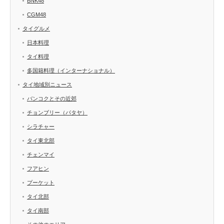
BNK48
CGM48
タイグルメ
日本料理
タイ料理
多国籍料理（インターナショナル）
タイ地域別ニュース
バンコクとその近郊
チョンブリー（パタヤ）
シラチャー
タイ東北部
チェンマイ
フアヒン
プーケット
タイ北部
タイ南部