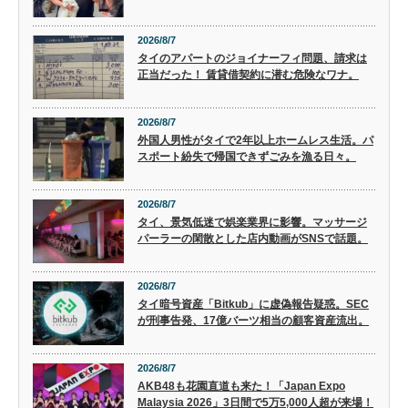
2026/8/7
タイのアパートのジョイナーフィ問題、請求は
正当だった！ 賃貸借契約に潜む危険なワナ。
2026/8/7
外国人男性がタイで2年以上ホームレス生活。パ
スポート紛失で帰国できずごみを漁る日々。
2026/8/7
タイ、景気低迷で娯楽業界に影響。マッサージ
パーラーの閑散とした店内動画がSNSで話題。
2026/8/7
タイ暗号資産「Bitkub」に虚偽報告疑惑。SEC
が刑事告発、17億バーツ相当の顧客資産流出。
2026/8/7
AKB48も花園直道も来た！「Japan Expo
Malaysia 2026」3日間で5万5,000人超が来場！