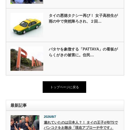
タイの悪徳タクシー再び！ 女子高校生が
雨の中で突然降ろされ、２回…
パタヤを象徴する「PATTAYA」の看板が
らくがきの被害に。住民…
トップページに戻る
最新記事
2026/8/7
連れていたのは日本人？！ タイの王子がBTSで
バンコクをお散歩「現在アプローチ中です」