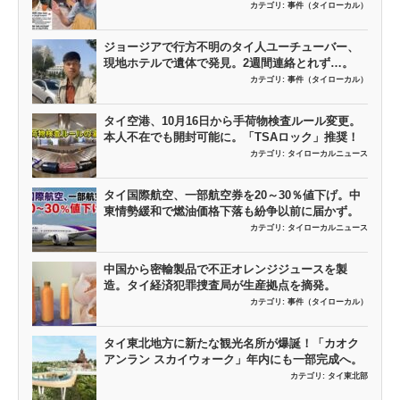
カテゴリ:
事件（タイローカル）
ジョージアで行方不明のタイ人ユーチューバー、
現地ホテルで遺体で発見。2週間連絡とれず…。
カテゴリ:
事件（タイローカル）
タイ空港、10月16日から手荷物検査ルール変更。
本人不在でも開封可能に。「TSAロック」推奨！
カテゴリ:
タイローカルニュース
タイ国際航空、一部航空券を20～30％値下げ。中
東情勢緩和で燃油価格下落も紛争以前に届かず。
カテゴリ:
タイローカルニュース
中国から密輸製品で不正オレンジジュースを製
造。タイ経済犯罪捜査局が生産拠点を摘発。
カテゴリ:
事件（タイローカル）
タイ東北地方に新たな観光名所が爆誕！「カオク
アンラン スカイウォーク」年内にも一部完成へ。
カテゴリ:
タイ東北部