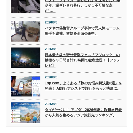
少年、逆ギレされ暴行。しかし不可解な点
が…。
2026/8/6
パタヤの偽警官グループ事件で元人気モーラム
歌手を逮捕。容疑を全面否認中。
2026/8/6
日本最大級の野外音楽フェス「フジロック」の
模様を３日間合計15時間で徹底放送！【フジテ
レビ】
2026/8/6
Trip.com、よくある「旅のお悩み解決術6選」を
発表！ AI旅行アシストで旅行をもっと快適に。
2026/8/6
タイが一位に！ アゴダ、2026年夏に欧州旅行者
から人気を集めるアジア旅行先ランキング。