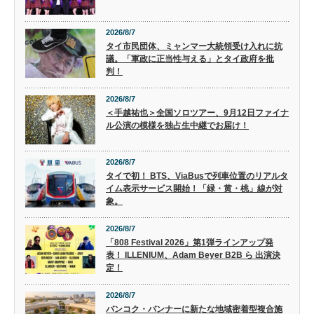
2026/8/7
タイ市民団体、ミャンマー大統領受け入れに抗
議。「軍政に正当性与える」とタイ政府を批
判！
2026/8/7
＜手越祐也＞全国ソロツアー、9月12日ファイナ
ル公演の模様を独占生中継でお届け！
2026/8/7
タイで初！ BTS、ViaBusで列車位置のリアルタ
イム表示サービス開始！「緑・黄・桃」線が対
象。
2026/8/7
「808 Festival 2026」第1弾ラインアップ発
表！ ILLENIUM、Adam Beyer B2B ら 出演決
定！
2026/8/7
バンコク・バンナーに新たな地域密着型複合施