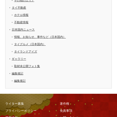
その他のエリア
タイ不動産
ホテル情報
不動産情報
日本国内ニュース
情報、お知らせ、事件など（日本国内）
タイグルメ（日本国内）
タイランドアイズ
ギャラリー
取材未公開フォト集
編集後記
編集後記
ライター募集
著作権
プライバシーポリシー
免責事項