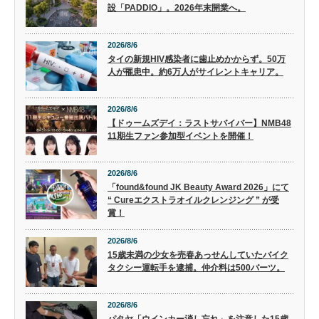
設「PADDIO」。2026年末開業へ。
2026/8/6
タイの新規HIV感染者に歯止めかからず。50万
人が罹患中。約6万人がサイレントキャリア。
2026/8/6
【ドゥームズデイ：ラストサバイバー】NMB48
11期生ファン参加型イベントを開催！
2026/8/6
「found&found JK Beauty Award 2026」にて
“ Cureエクストラオイルクレンジング ” が受
賞！
2026/8/6
15歳未満の少女を売春あっせんしていたバイク
タクシー運転手を逮捕。仲介料は500バーツ。
2026/8/6
パタヤ「ウインカー消し忘れ」を注意した15歳