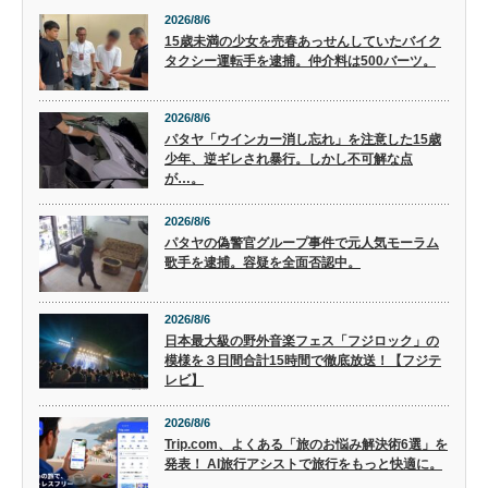
2026/8/6
15歳未満の少女を売春あっせんしていたバイク
タクシー運転手を逮捕。仲介料は500バーツ。
2026/8/6
パタヤ「ウインカー消し忘れ」を注意した15歳
少年、逆ギレされ暴行。しかし不可解な点
が…。
2026/8/6
パタヤの偽警官グループ事件で元人気モーラム
歌手を逮捕。容疑を全面否認中。
2026/8/6
日本最大級の野外音楽フェス「フジロック」の
模様を３日間合計15時間で徹底放送！【フジテ
レビ】
2026/8/6
Trip.com、よくある「旅のお悩み解決術6選」を
発表！ AI旅行アシストで旅行をもっと快適に。