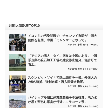
月間人気記事TOP10
メコン川の汚染問題で、チェンマイ市民が中国大
使館を包囲。中国「ミャンマーとやって」
カテゴリ:
事件（タイローカル）
「アジアの病人」タイ。病巣は中国にあり。中国
系企業の鉱石加工工場の建設停止処分。無許可で
着工。
カテゴリ:
事件（タイローカル）
スクンビットソイ４で路上売春を一掃。外国人の
み5名逮捕、強制送還・再入国禁止措置。
カテゴリ:
事件（タイローカル）
パイナップル畑に産業廃棄物を不法投棄。池の水
が黒く変色し悪臭が付近に～ラヨーン県。
カテゴリ:
事件（タイローカル）