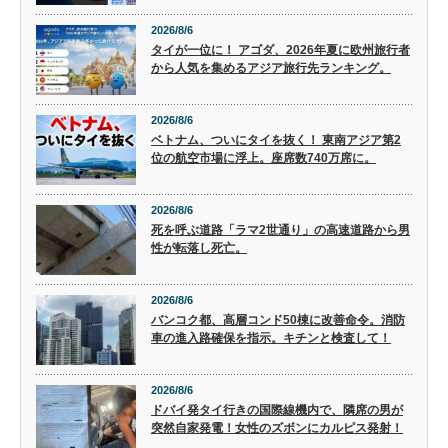
2026/8/6
タイが一位に！ アゴダ、2026年夏に欧州旅行者
から人気を集めるアジア旅行先ランキング。
2026/8/6
ベトナム、ついにタイを抜く！ 東南アジア第2
位の航空市場に浮上。座席数740万席に。
2026/8/6
死を呼ぶ道路「ラマ2世通り」の高速道路から男
性が転落し死亡。
2026/8/6
バンコク都、高層コンド50棟に改善命令。消防
車の進入路確保を指示。キチンと検査して！
2026/8/6
ドバイ発タイ行きの国際線機内で、隣席の男が
突然自家発電！女性のズボンにカルピス発射！