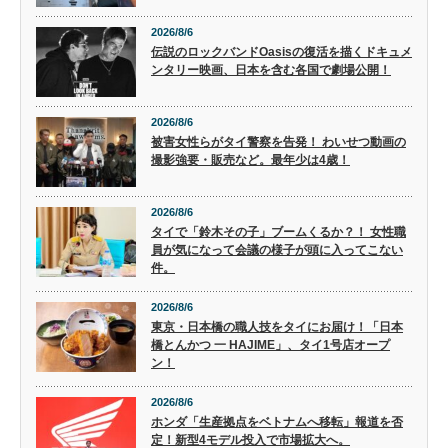
2026/8/6
伝説のロックバンドOasisの復活を描くドキュメ
ンタリー映画、日本を含む各国で劇場公開！
2026/8/6
被害女性らがタイ警察を告発！ わいせつ動画の
撮影強要・販売など。最年少は4歳！
2026/8/6
タイで「鈴木その子」ブームくるか？！ 女性職
員が気になって会議の様子が頭に入ってこない
件。
2026/8/6
東京・日本橋の職人技をタイにお届け！「日本
橋とんかつ 一 HAJIME」、タイ1号店オープ
ン！
2026/8/6
ホンダ「生産拠点をベトナムへ移転」報道を否
定！新型4モデル投入で市場拡大へ。