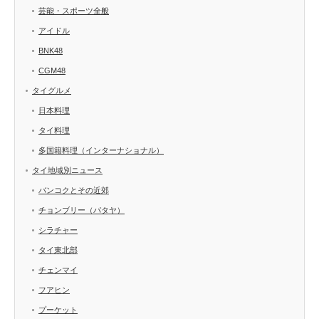
芸能・スポーツ全般
アイドル
BNK48
CGM48
タイグルメ
日本料理
タイ料理
多国籍料理（インターナショナル）
タイ地域別ニュース
バンコクとその近郊
チョンブリー（パタヤ）
シラチャー
タイ東北部
チェンマイ
フアヒン
プーケット