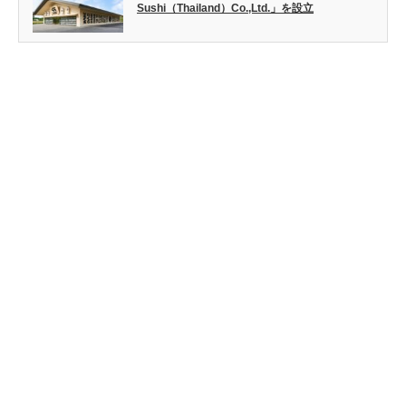
Sushi（Thailand）Co.,Ltd.」を設立