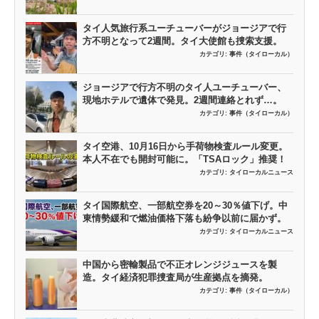
タイ人気旅行系ユーチューバーがジョージアで行
方不明となって2週間。タイ大使館も捜索支援。
カテゴリ:
事件（タイローカル）
ジョージアで行方不明のタイ人ユーチューバー、
現地ホテルで遺体で発見。2週間連絡とれず…。
カテゴリ:
事件（タイローカル）
タイ空港、10月16日から手荷物検査ルール変更。
本人不在でも開封可能に。「TSAロック」推奨！
カテゴリ:
タイローカルニュース
タイ国際航空、一部航空券を20～30％値下げ。中
東情勢緩和で燃油価格下落も紛争以前に届かず。
カテゴリ:
タイローカルニュース
中国から密輸製品で不正オレンジジュースを製
造。タイ経済犯罪捜査局が生産拠点を摘発。
カテゴリ:
事件（タイローカル）