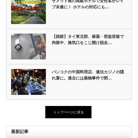
サメット島の高級ホテルで女性客がレイ
プ未遂に！ ホテルの対応にも…
【脱獄】タイ東北部、麻薬・窃盗容疑で
拘留中、換気口をこじ開け脱走…
バンコクの中国料理店、違法カジノの隠
れ蓑に。過去には薬物事件で閉…
トップページに戻る
最新記事