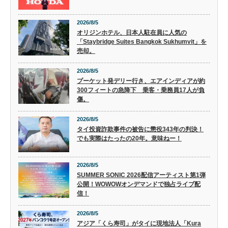
2026/8/5
オリジンホテル、日本人駐在員に人気の
「Staybridge Suites Bangkok Sukhumvit」を
売却。
2026/8/5
プーケット発デリー行き、エアインディアが約
300フィートの急降下 乗客・乗務員17人が負
傷。
2026/8/5
タイ投資詐欺事件の被告に懲役343年の判決！
でも実際はたったの20年。意味ねー！
2026/8/5
SUMMER SONIC 2026配信アーティスト第1弾
公開！WOWOWオンデマンドで独占ライブ配
信！
2026/8/5
アジア「くら寿司」がタイに現地法人「Kura