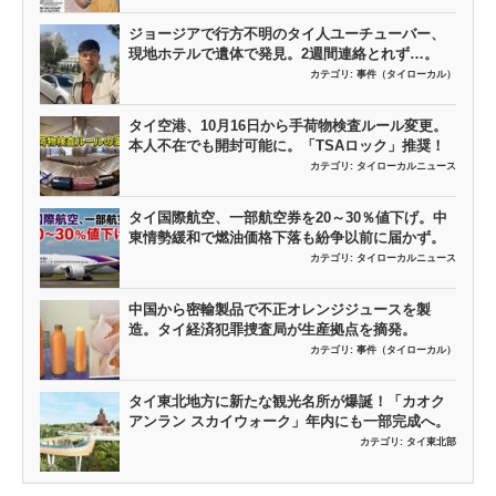
ジョージアで行方不明のタイ人ユーチューバー、
現地ホテルで遺体で発見。2週間連絡とれず…。
カテゴリ:
事件（タイローカル）
タイ空港、10月16日から手荷物検査ルール変更。
本人不在でも開封可能に。「TSAロック」推奨！
カテゴリ:
タイローカルニュース
タイ国際航空、一部航空券を20～30％値下げ。中
東情勢緩和で燃油価格下落も紛争以前に届かず。
カテゴリ:
タイローカルニュース
中国から密輸製品で不正オレンジジュースを製
造。タイ経済犯罪捜査局が生産拠点を摘発。
カテゴリ:
事件（タイローカル）
タイ東北地方に新たな観光名所が爆誕！「カオク
アンラン スカイウォーク」年内にも一部完成へ。
カテゴリ:
タイ東北部