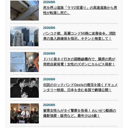
2026/8/6
死を呼ぶ道路「ラマ2世通り」の高速道路から男
性が転落し死亡。
2026/8/6
バンコク都、高層コンド50棟に改善命令。消防
車の進入路確保を指示。キチンと検査して！
2026/8/6
ドバイ発タイ行きの国際線機内で、隣席の男が
突然自家発電！女性のズボンにカルピス発射！
2026/8/6
伝説のロックバンドOasisの復活を描くドキュメ
ンタリー映画、日本を含む各国で劇場公開！
2026/8/6
被害女性らがタイ警察を告発！ わいせつ動画の
撮影強要・販売など。最年少は4歳！