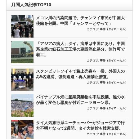
月間人気記事TOP10
メコン川の汚染問題で、チェンマイ市民が中国大
使館を包囲。中国「ミャンマーとやって」
カテゴリ:
事件（タイローカル）
「アジアの病人」タイ。病巣は中国にあり。中国
系企業の鉱石加工工場の建設停止処分。無許可で
着工。
カテゴリ:
事件（タイローカル）
スクンビットソイ４で路上売春を一掃。外国人の
み5名逮捕、強制送還・再入国禁止措置。
カテゴリ:
事件（タイローカル）
パイナップル畑に産業廃棄物を不法投棄。池の水
が黒く変色し悪臭が付近に～ラヨーン県。
カテゴリ:
事件（タイローカル）
タイ人気旅行系ユーチューバーがジョージアで行
方不明となって2週間。タイ大使館も捜索支援。
カテゴリ:
事件（タイローカル）