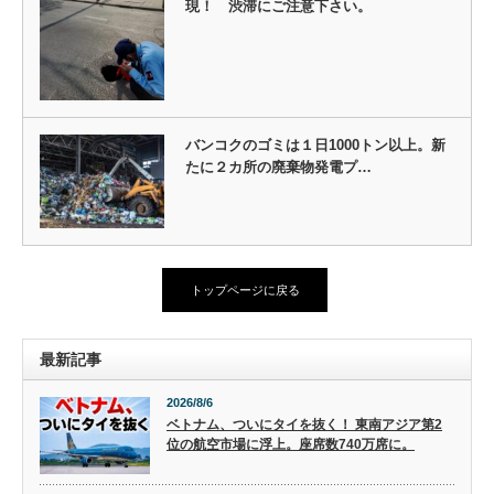
現！ 渋滞にご注意下さい。
バンコクのゴミは１日1000トン以上。新
たに２カ所の廃棄物発電プ…
トップページに戻る
最新記事
2026/8/6
ベトナム、ついにタイを抜く！ 東南アジア第2
位の航空市場に浮上。座席数740万席に。