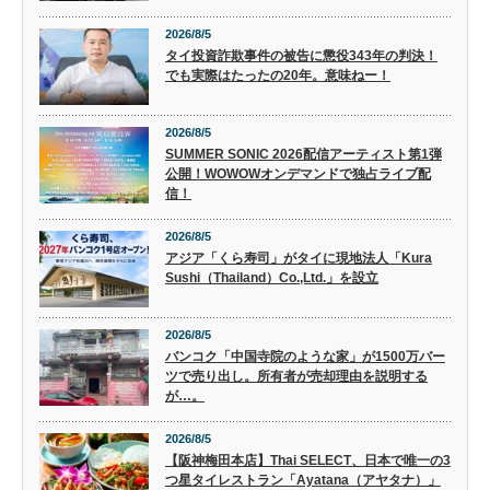
2026/8/5
タイ投資詐欺事件の被告に懲役343年の判決！
でも実際はたったの20年。意味ねー！
2026/8/5
SUMMER SONIC 2026配信アーティスト第1弾
公開！WOWOWオンデマンドで独占ライブ配
信！
2026/8/5
アジア「くら寿司」がタイに現地法人「Kura
Sushi（Thailand）Co.,Ltd.」を設立
2026/8/5
バンコク「中国寺院のような家」が1500万バー
ツで売り出し。所有者が売却理由を説明する
が…。
2026/8/5
【阪神梅田本店】Thai SELECT、日本で唯一の3
つ星タイレストラン「Ayatana（アヤタナ）」