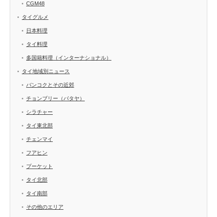
CGM48
タイグルメ
日本料理
タイ料理
多国籍料理（インターナショナル）
タイ地域別ニュース
バンコクとその近郊
チョンブリー（パタヤ）
シラチャー
タイ東北部
チェンマイ
フアヒン
プーケット
タイ北部
タイ南部
その他のエリア