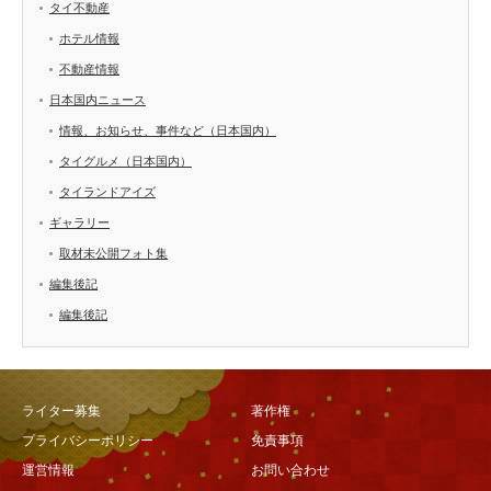
タイ不動産
ホテル情報
不動産情報
日本国内ニュース
情報、お知らせ、事件など（日本国内）
タイグルメ（日本国内）
タイランドアイズ
ギャラリー
取材未公開フォト集
編集後記
編集後記
ライター募集
著作権
プライバシーポリシー
免責事項
運営情報
お問い合わせ