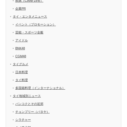
疾病（Covid-19等）
企業PR
タイ・エンタメニュース
イベント（プロモーション）
芸能・スポーツ全般
アイドル
BNK48
CGM48
タイグルメ
日本料理
タイ料理
多国籍料理（インターナショナル）
タイ地域別ニュース
バンコクとその近郊
チョンブリー（パタヤ）
シラチャー