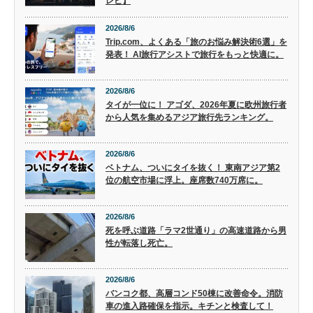
レビ】
2026/8/6
Trip.com、よくある「旅のお悩み解決術6選」を
発表！ AI旅行アシストで旅行をもっと快適に。
2026/8/6
タイが一位に！ アゴダ、2026年夏に欧州旅行者
から人気を集めるアジア旅行先ランキング。
2026/8/6
ベトナム、ついにタイを抜く！ 東南アジア第2
位の航空市場に浮上。座席数740万席に。
2026/8/6
死を呼ぶ道路「ラマ2世通り」の高速道路から男
性が転落し死亡。
2026/8/6
バンコク都、高層コンド50棟に改善命令。消防
車の進入路確保を指示。キチンと検査して！