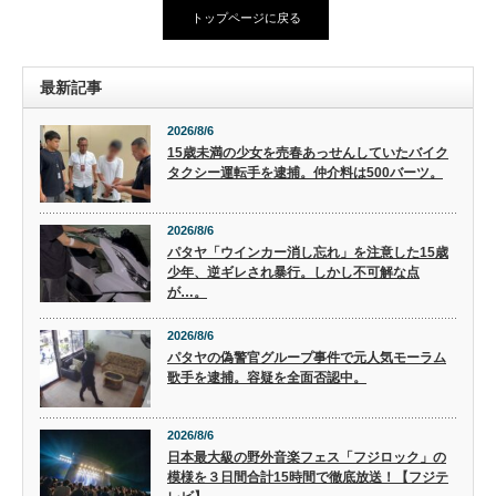
トップページに戻る
最新記事
2026/8/6
15歳未満の少女を売春あっせんしていたバイク
タクシー運転手を逮捕。仲介料は500バーツ。
2026/8/6
パタヤ「ウインカー消し忘れ」を注意した15歳
少年、逆ギレされ暴行。しかし不可解な点
が…。
2026/8/6
パタヤの偽警官グループ事件で元人気モーラム
歌手を逮捕。容疑を全面否認中。
2026/8/6
日本最大級の野外音楽フェス「フジロック」の
模様を３日間合計15時間で徹底放送！【フジテ