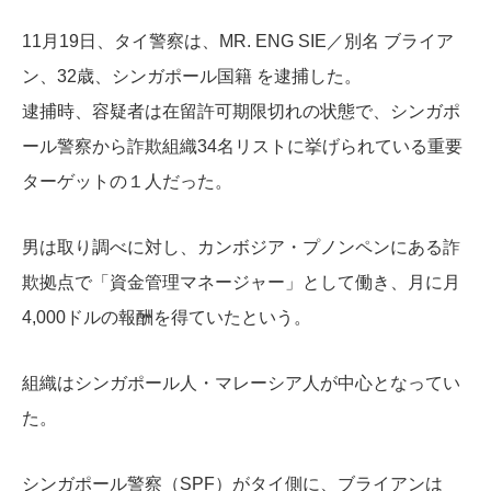
11月19日、タイ警察は、
MR. ENG SIE／別名 ブライア
ン、32歳、シンガポール国籍 を逮捕した。
逮捕時、容疑者は
在留許可期限切れの状態で、
シンガポ
ール警察から詐欺組織34名リストに挙げられている重要
ターゲットの１人だった。
男は取り調べに対し、カンボジア・プノンペンにある詐
欺拠点で「資金管理マネージャー」として働き、月に月
4,000ドルの報酬を得ていたという。
組織はシンガポール人・マレーシア人が中心となってい
た。
シンガポール警察（SPF）がタイ側に、ブライアンは