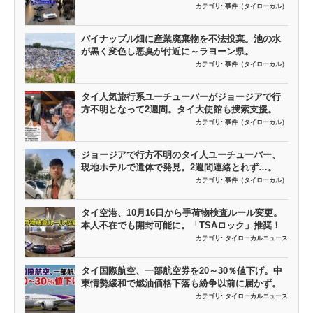
カテゴリ:
事件（タイローカル）
パイナップル畑に産業廃棄物を不法投棄。池の水
が黒く変色し悪臭が付近に～ラヨーン県。
カテゴリ:
事件（タイローカル）
タイ人気旅行系ユーチューバーがジョージアで行
方不明となって2週間。タイ大使館も捜索支援。
カテゴリ:
事件（タイローカル）
ジョージアで行方不明のタイ人ユーチューバー、
現地ホテルで遺体で発見。2週間連絡とれず…。
カテゴリ:
事件（タイローカル）
タイ空港、10月16日から手荷物検査ルール変更。
本人不在でも開封可能に。「TSAロック」推奨！
カテゴリ:
タイローカルニュース
タイ国際航空、一部航空券を20～30％値下げ。中
東情勢緩和で燃油価格下落も紛争以前に届かず。
カテゴリ:
タイローカルニュース