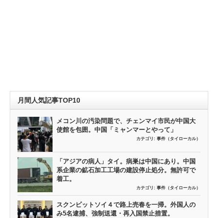
月間人気記事TOP10
メコン川の汚染問題で、チェンマイ市民が中国大
使館を包囲。中国「ミャンマーとやって」
カテゴリ:
事件（タイローカル）
「アジアの病人」タイ。病巣は中国にあり。中国
系企業の鉱石加工工場の建設停止処分。無許可で
着工。
カテゴリ:
事件（タイローカル）
スクンビットソイ４で路上売春を一掃。外国人の
み5名逮捕、強制送還・再入国禁止措置。