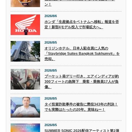
ン！
2026/8/6
ホンダ「生産拠点をベトナムへ移転」報道を否
定！新型4モデル投入で市場拡大へ。
2026/8/5
オリジンホテル、日本人駐在員に人気の
「Staybridge Suites Bangkok Sukhumvit」を
売却。
2026/8/5
プーケット発デリー行き、エアインディアが約
300フィートの急降下 乗客・乗務員17人が負
傷。
2026/8/5
タイ投資詐欺事件の被告に懲役343年の判決！
でも実際はたったの20年。意味ねー！
2026/8/5
SUMMER SONIC 2026配信アーティスト第1弾