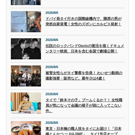
2026/8/6
ドバイ発タイ行きの国際線機内で、隣席の男が
突然自家発電！女性のズボンにカルピス発射！
2026/8/6
伝説のロックバンドOasisの復活を描くドキュメ
ンタリー映画、日本を含む各国で劇場公開！
2026/8/6
被害女性らがタイ警察を告発！ わいせつ動画の
撮影強要・販売など。最年少は4歳！
2026/8/6
タイで「鈴木その子」ブームくるか？！ 女性職
員が気になって会議の様子が頭に入ってこない
件。
2026/8/6
東京・日本橋の職人技をタイにお届け！「日本
橋とんかつ 一 HAJIME」、タイ1号店オープ