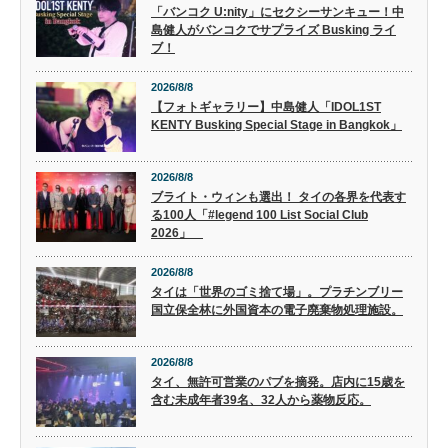
「バンコク U:nity」にセクシーサンキュー！中
島健人がバンコクでサプライズ Busking ライ
ブ！
2026/8/8
【フォトギャラリー】中島健人「IDOL1ST
KENTY Busking Special Stage in Bangkok」
2026/8/8
ブライト・ウィンも選出！ タイの各界を代表す
る100人「#legend 100 List Social Club
2026」
2026/8/8
タイは「世界のゴミ捨て場」。プラチンブリー
国立保全林に外国資本の電子廃棄物処理施設。
2026/8/8
タイ、無許可営業のパブを摘発。店内に15歳を
含む未成年者39名、32人から薬物反応。