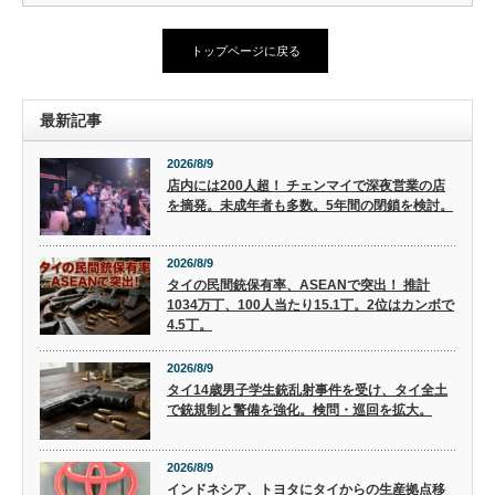
トップページに戻る
最新記事
2026/8/9
店内には200人超！ チェンマイで深夜営業の店
を摘発。未成年者も多数。5年間の閉鎖を検討。
2026/8/9
タイの民間銃保有率、ASEANで突出！ 推計
1034万丁、100人当たり15.1丁。2位はカンボで
4.5丁。
2026/8/9
タイ14歳男子学生銃乱射事件を受け、タイ全土
で銃規制と警備を強化。検問・巡回を拡大。
2026/8/9
インドネシア、トヨタにタイからの生産拠点移