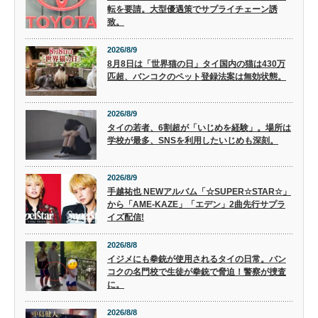
転を要請。大型優遇策でサプライチェーン誘
致。
2026/8/9
8月8日は「世界猫の日」タイ国内の猫は430万
匹超、バンコクのペット登録法案は無効状態。
2026/8/9
タイの若者、6割超が「いじめを経験」。場所は
学校が最多、SNSを利用したいじめも深刻。
2026/8/9
手越祐也 NEWアルバム「☆SUPER☆STAR☆」
から「AME-KAZE」「エデン」2曲先行サプラ
イズ配信!
2026/8/8
イジメにも拳銃が使用されるタイの日常。バン
コクの名門校で生徒が拳銃で脅迫！警察が捜査
に。
2026/8/8