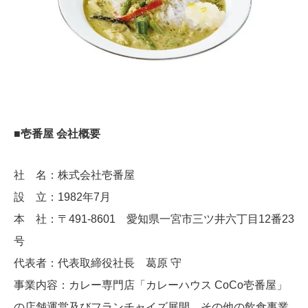
■壱番屋 会社概要
社 名：株式会社壱番屋
設 立：1982年7月
本 社：〒491-8601 愛知県一宮市三ツ井六丁目12番23
号
代表者：代表取締役社長 葛原 守
事業内容：カレー専門店「カレーハウス CoCo壱番屋」
の店舗運営及びフランチャイズ展開、その他の飲食事業