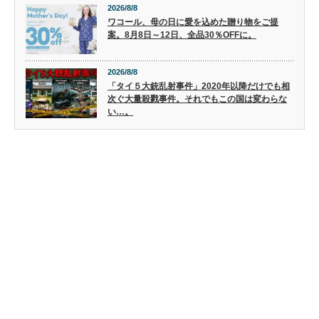
2026/8/8
ワコール、母の日に愛を込めた贈り物をご提
案。8月8日～12日、全品30％OFFに。
2026/8/8
「タイ５大銃乱射事件」2020年以降だけでも相
次ぐ大量殺戮事件。それでもこの国は変わらな
い…。