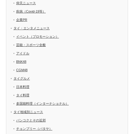
仰天ニュース
疾病（Covid-19等）
企業PR
タイ・エンタメニュース
イベント（プロモーション）
芸能・スポーツ全般
アイドル
BNK48
CGM48
タイグルメ
日本料理
タイ料理
多国籍料理（インターナショナル）
タイ地域別ニュース
バンコクとその近郊
チョンブリー（パタヤ）