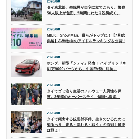
2026/8/8
タイ東北部、拳銃男が自宅に立てこもり。警察
50人以上が包囲、5時間にわたり説得続く。
2026/8/8
M!LK、Snow Man、嵐らがトップに！【7月総
集編】AWA独自のアイドルランキングを公開!!
2026/8/8
ホンダ、新型「シティ」発表！ ハイブリッド車
61万9000バーツから。中国EV勢に対抗。
2026/8/8
タイでゴミ漁り生活のノルウェー人男性を保
護。3年超のオーバーステイ、母国へ送還。
2026/8/8
タイで頻出する銃乱射事件。生きのびるために
知るべき「走る・隠れる・戦う」の原則！最後
は戦え！