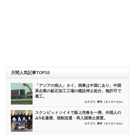
月間人気記事TOP10
「アジアの病人」タイ。病巣は中国にあり。中国
系企業の鉱石加工工場の建設停止処分。無許可で
着工。
カテゴリ:
事件（タイローカル）
スクンビットソイ４で路上売春を一掃。外国人の
み5名逮捕、強制送還・再入国禁止措置。
カテゴリ:
事件（タイローカル）