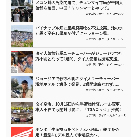
メコン川の汚染問題で、チェンマイ市民が中国大
使館を包囲。中国「ミャンマーとやって」
カテゴリ:
事件（タイローカル）
パイナップル畑に産業廃棄物を不法投棄。池の水
が黒く変色し悪臭が付近に～ラヨーン県。
カテゴリ:
事件（タイローカル）
タイ人気旅行系ユーチューバーがジョージアで行
方不明となって2週間。タイ大使館も捜索支援。
カテゴリ:
事件（タイローカル）
ジョージアで行方不明のタイ人ユーチューバー、
現地ホテルで遺体で発見。2週間連絡とれず…。
カテゴリ:
事件（タイローカル）
タイ空港、10月16日から手荷物検査ルール変更。
本人不在でも開封可能に。「TSAロック」推奨！
カテゴリ:
タイローカルニュース
ホンダ「生産拠点をベトナムへ移転」報道を否
定！新型4モデル投入で市場拡大へ。