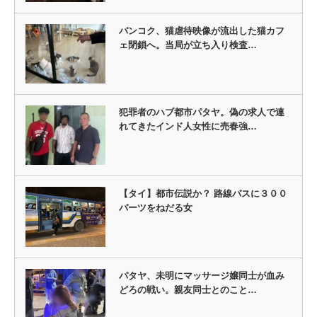
バンコク、猫虐待映像が流出した猫カフ
ェ閉鎖へ。当局が立ち入り検査…
犯罪者のハブ都市パタヤ。偽の求人で連
れてきたインド人女性に売春強…
【タイ】都市伝説か？ 路線バスに３００
バーツをねだる女
パタヤ、未明にマッサージ嬢同士が血み
どろの戦い。親友同士とのこと…