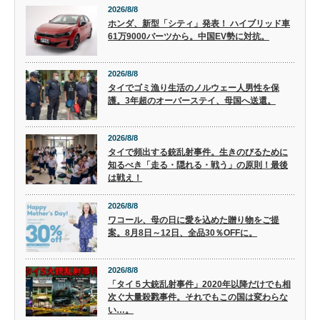
2026/8/8
ホンダ、新型「シティ」発表！ ハイブリッド車
61万9000バーツから。中国EV勢に対抗。
2026/8/8
タイでゴミ漁り生活のノルウェー人男性を保
護。3年超のオーバーステイ、母国へ送還。
2026/8/8
タイで頻出する銃乱射事件。生きのびるために
知るべき「走る・隠れる・戦う」の原則！最後
は戦え！
2026/8/8
ワコール、母の日に愛を込めた贈り物をご提
案。8月8日～12日、全品30％OFFに。
2026/8/8
「タイ５大銃乱射事件」2020年以降だけでも相
次ぐ大量殺戮事件。それでもこの国は変わらな
い…。