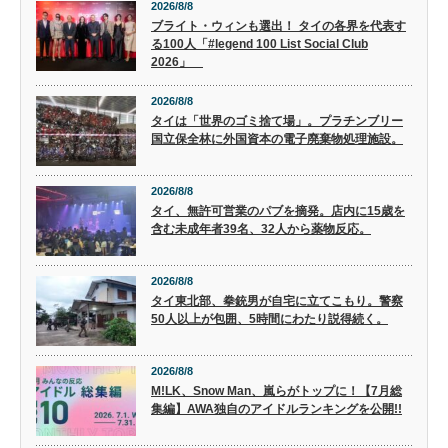
2026/8/8
ブライト・ウィンも選出！ タイの各界を代表す
る100人「#legend 100 List Social Club
2026」
2026/8/8
タイは「世界のゴミ捨て場」。プラチンブリー
国立保全林に外国資本の電子廃棄物処理施設。
2026/8/8
タイ、無許可営業のパブを摘発。店内に15歳を
含む未成年者39名、32人から薬物反応。
2026/8/8
タイ東北部、拳銃男が自宅に立てこもり。警察
50人以上が包囲、5時間にわたり説得続く。
2026/8/8
M!LK、Snow Man、嵐らがトップに！【7月総
集編】AWA独自のアイドルランキングを公開!!