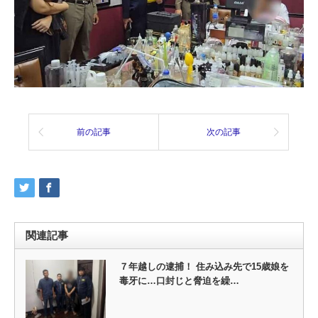
前の記事
次の記事
関連記事
７年越しの逮捕！ 住み込み先で15歳娘を
毒牙に…口封じと脅迫を繰…