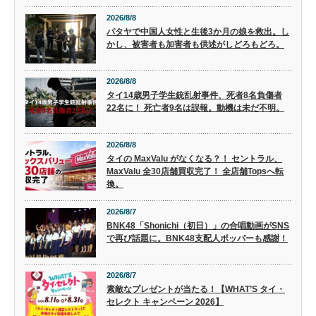
2026/8/8
パタヤで中国人女性と生後3か月の娘を救出。し
かし、被害者も加害者も供述がしどろもどろ。
2026/8/8
タイ14歳男子学生銃乱射事件、死者8名負傷者
22名に！ 死亡者9名は誤報。動機は未だ不明。
2026/8/8
タイの MaxValu がなくなる？！ セントラル、
MaxValu 全30店舗買収完了！ 全店舗Topsへ転
換。
2026/8/7
BNK48「Shonichi（初日）」の合唱動画がSNS
で再び話題に。BNK48支配人ポッパーも感謝！
2026/8/7
素敵なプレゼントが当たる！【WHAT’S タイ・
セレクト キャンペーン 2026】