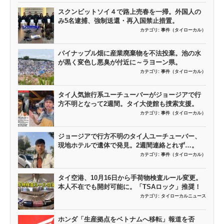
スクンビットソイ４で路上売春を一掃。外国人の
み5名逮捕、強制送還・再入国禁止措置。
カテゴリ:
事件（タイローカル）
パイナップル畑に産業廃棄物を不法投棄。池の水
が黒く変色し悪臭が付近に～ラヨーン県。
カテゴリ:
事件（タイローカル）
タイ人気旅行系ユーチューバーがジョージアで行
方不明となって2週間。タイ大使館も捜索支援。
カテゴリ:
事件（タイローカル）
ジョージアで行方不明のタイ人ユーチューバー、
現地ホテルで遺体で発見。2週間連絡とれず…。
カテゴリ:
事件（タイローカル）
タイ空港、10月16日から手荷物検査ルール変更。
本人不在でも開封可能に。「TSAロック」推奨！
カテゴリ:
タイローカルニュース
ホンダ「生産拠点をベトナムへ移転」報道を否