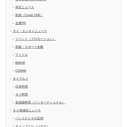
仰天ニュース
疾病（Covid-19等）
企業PR
タイ・エンタメニュース
イベント（プロモーション）
芸能・スポーツ全般
アイドル
BNK48
CGM48
タイグルメ
日本料理
タイ料理
多国籍料理（インターナショナル）
タイ地域別ニュース
バンコクとその近郊
チョンブリー（パタヤ）