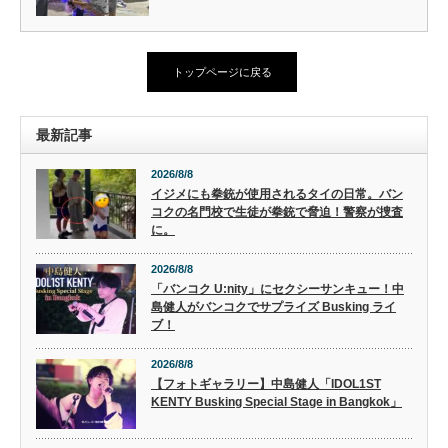
トップページに戻る
最新記事
2026/8/8
イジメにも拳銃が使用されるタイの日常。バン
コクの名門校で生徒が拳銃で脅迫！警察が捜査
に。
2026/8/8
「バンコク U:nity」にセクシーサンキュー！中
島健人がバンコクでサプライズ Busking ライ
ブ！
2026/8/8
【フォトギャラリー】中島健人「IDOL1ST
KENTY Busking Special Stage in Bangkok」