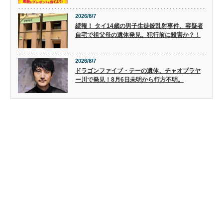
2026/8/7
続報！ タイ14歳の男子生徒銃乱射事件、容疑者
自宅で祖父母の遺体発見。犯行前に殺害か？！
2026/8/7
ドラゴンファイブ・テーの遺体、チャオプラヤ
ー川で発見！8月6日未明から行方不明。