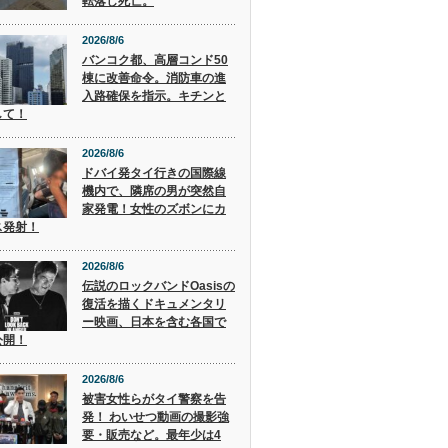
転落し死亡。
2026/8/6
バンコク都、高層コンド50
棟に改善命令。消防車の進
入路確保を指示。キチンと
して！
2026/8/6
ドバイ発タイ行きの国際線
機内で、隣席の男が突然自
家発電！女性のズボンにカ
ス発射！
2026/8/6
伝説のロックバンドOasisの
復活を描くドキュメンタリ
ー映画、日本を含む各国で
公開！
2026/8/6
被害女性らがタイ警察を告
発！ わいせつ動画の撮影強
要・販売など。最年少は4