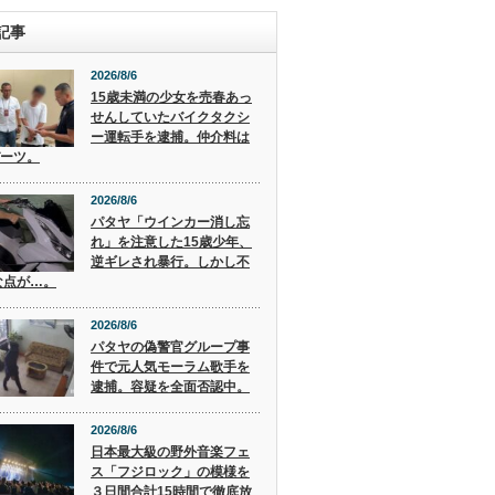
記事
2026/8/6
15歳未満の少女を売春あっ
せんしていたバイクタクシ
ー運転手を逮捕。仲介料は
バーツ。
2026/8/6
パタヤ「ウインカー消し忘
れ」を注意した15歳少年、
逆ギレされ暴行。しかし不
な点が…。
2026/8/6
パタヤの偽警官グループ事
件で元人気モーラム歌手を
逮捕。容疑を全面否認中。
2026/8/6
日本最大級の野外音楽フェ
ス「フジロック」の模様を
３日間合計15時間で徹底放