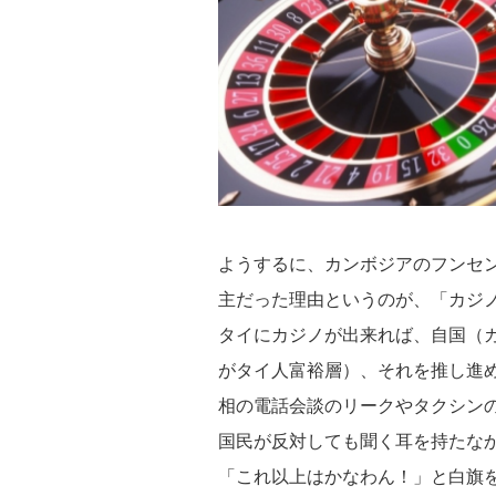
ようするに、カンボジアのフンセ
主だった理由というのが、「カジ
タイにカジノが出来れば、自国（
がタイ人富裕層）、それを推し進
相の電話会談のリークやタクシン
国民が反対しても聞く耳を持たな
「これ以上はかなわん！」と白旗