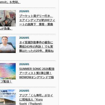
humvit」を売却。
2026/8/5
プーケット発デリー行き、
エアインディアが約300フィ
ートの急降下 乗客・乗務
人が負傷。
2026/8/5
タイ投資詐欺事件の被告に
懲役343年の判決！ でも実
際はたったの20年。意味ね
2026/8/5
SUMMER SONIC 2026配信
アーティスト第1弾公開！
WOWOWオンデマンドで独
イブ配信！
2026/8/5
アジア「くら寿司」がタイ
に現地法人「Kura
Sushi（Thailand）