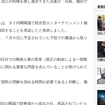
、自己の利権を推し進めてきた法案が「白紙」撤回で
最新
ユは、タイ内閣閣議で統合型エンターテインメント施
撤回することを承認したと発表しました。
500
き、７月９日に予定されていた下院での審議から取り
月30日付での閣僚人事の変更（国王の勅命による一部閣
可解
体に関わる重要な問題を含んでいることが挙げられて
て国民の理解を深める時間が必要であると判断し、撤
月13日の閣議で財務省から提出され、承認されていたも