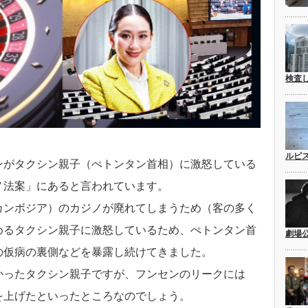
検査
ルピ
ンがタクシン親子（ぺトンタン首相）に激怒している
ノ法案」にあると言われています。
カンボジア）のカジノが廃れてしまうため（客の多く
めるタクシン親子に激怒しているため、ぺトンタン首
劇場
の仮病の裏側などを暴露し続けてきました。
かったタクシン親子ですが、フンセンのリークには
を上げたといったところなのでしょう。