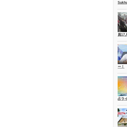
Suk
員17
ー！
占ラ