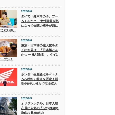
2026/8/6
タイで「鈴木その子」ブー
ムくるか？！ 女性職員が気
になって会議の様子が頭に
てこない件。
2026/8/6
東京・日本橋の職人技をタ
イにお届け！「日本橋とん
かつ 一 HAJIME」、タイ1
オープン！
2026/8/6
ホンダ「生産拠点をベトナ
ムへ移転」報道を否定！新
型4モデル投入で市場拡大
2026/8/5
オリジンホテル、日本人駐
在員に人気の「Staybridge
Suites Bangkok