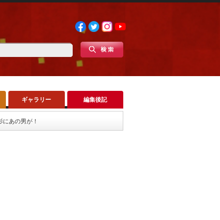
ギャラリー
編集後記
影にあの男が！