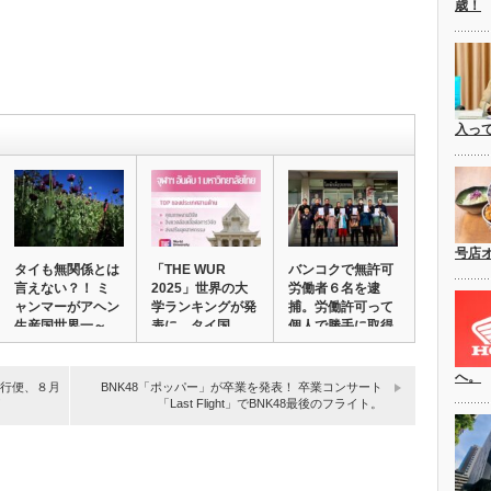
歳！
入っ
号店
タイも無関係とは
「THE WUR
バンコクで無許可
言えない？！ ミ
2025」世界の大
労働者６名を逮
ャンマーがアヘン
学ランキングが発
捕。労働許可って
生産国世界一～
表に。タイ国…
個人で勝手に取得
国…
で…
へ。
直行便、８月
BNK48「ポッパー」が卒業を発表！ 卒業コンサート
！
「Last Flight」でBNK48最後のフライト。