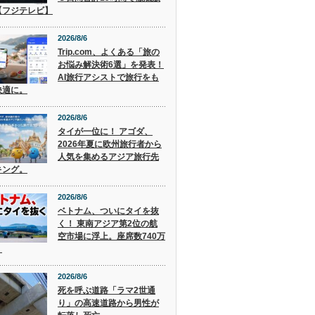
【フジテレビ】
2026/8/6
Trip.com、よくある「旅の
お悩み解決術6選」を発表！
AI旅行アシストで旅行をも
快適に。
2026/8/6
タイが一位に！ アゴダ、
2026年夏に欧州旅行者から
人気を集めるアジア旅行先
キング。
2026/8/6
ベトナム、ついにタイを抜
く！ 東南アジア第2位の航
空市場に浮上。座席数740万
。
2026/8/6
死を呼ぶ道路「ラマ2世通
り」の高速道路から男性が