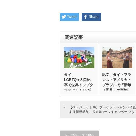
Tweet
Share
関連記事
タイ、
紀文、タイ・フラ
LGBTQI+人口比
ンス・アメリカ・
率で世界トップク
ブラジルで『新年
ラスに！ 10%が
（正月）の実態
自認…
調…
【ベトジェット th】プーケット〜ムンバイ
より新規就航。片道0バーツキャンペーンも
トップページに戻る