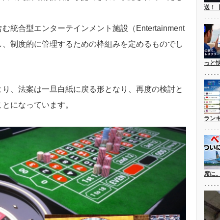
送！
合型エンターテインメント施設（Entertainment
法化し、制度的に管理するための枠組みを定めるものでし
っと
より、法案は一旦白紙に戻る形となり、再度の検討と
ことになっています。
ラン
席に