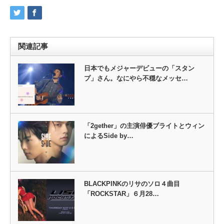
関連記事
日本でもメジャーデビューの「スタン
プ」さん。なにやら不穏なメッセ…
「2gether」の主演俳優ブライトとウィン
によるSide by…
BLACKPINKのリサのソロ４曲目
「ROCKSTAR」６月28…