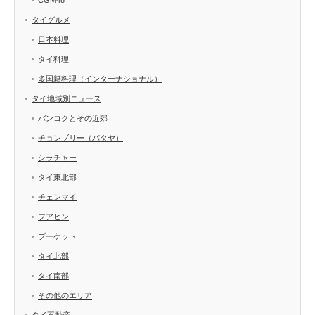
タイグルメ
日本料理
タイ料理
多国籍料理（インターナショナル）
タイ地域別ニュース
バンコクとその近郊
チョンブリー（パタヤ）
シラチャー
タイ東北部
チェンマイ
フアヒン
プーケット
タイ北部
タイ南部
その他のエリア
タイ不動産