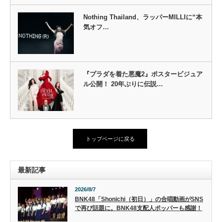
Nothing Thailand、ラッパーMILLIに“本
気オフ…
『プラダを着た悪魔2』ポスタービジュア
ル公開！ 20年ぶりに伝説…
トップページに戻る
最新記事
2026/8/7
BNK48「Shonichi（初日）」の合唱動画がSNS
で再び話題に。BNK48支配人ポッパーも感謝！