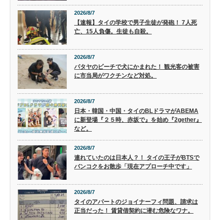
2026/8/7
【速報】タイの学校で男子生徒が発砲！ 7人死
亡、15人負傷。生徒も自殺。
2026/8/7
パタヤのビーチで犬にかまれた！ 観光客の被害
に市当局がワクチンなど対処。
2026/8/7
日本・韓国・中国・タイのBLドラマがABEMA
に新登場『２５時、赤坂で』を始め『2gether』
など。
2026/8/7
連れていたのは日本人？！ タイの王子がBTSで
バンコクをお散歩「現在アプローチ中です」
2026/8/7
タイのアパートのジョイナーフィ問題、請求は
正当だった！ 賃貸借契約に潜む危険なワナ。