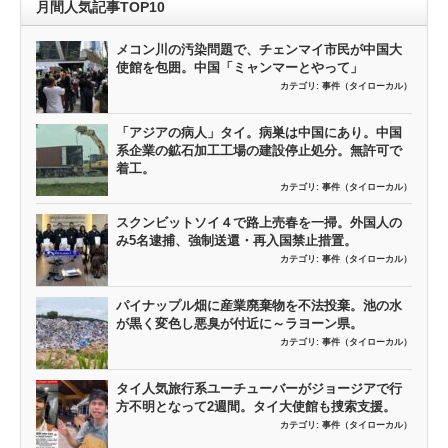
月間人気記事TOP10
メコン川の汚染問題で、チェンマイ市民が中国大
使館を包囲。中国「ミャンマーとやって」
カテゴリ:
事件（タイローカル）
「アジアの病人」タイ。病巣は中国にあり。中国
系企業の鉱石加工工場の建設停止処分。無許可で
着工。
カテゴリ:
事件（タイローカル）
スクンビットソイ４で路上売春を一掃。外国人の
み5名逮捕、強制送還・再入国禁止措置。
カテゴリ:
事件（タイローカル）
パイナップル畑に産業廃棄物を不法投棄。池の水
が黒く変色し悪臭が付近に～ラヨーン県。
カテゴリ:
事件（タイローカル）
タイ人気旅行系ユーチューバーがジョージアで行
方不明となって2週間。タイ大使館も捜索支援。
カテゴリ:
事件（タイローカル）