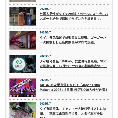
2026/8/7
外国人男性がタイで2年以上ホームレス生活。パ
スポート紛失で帰国できずごみを漁る日々。
2026/8/7
タイ、景気低迷で娯楽業界に影響。ゴーゴーバ
ーの閑散とした店内動画がSNSで話題。
2026/8/7
タイ暗号資産「Bitkub」に虚偽報告疑惑。SEC
が刑事告発、17億バーツ相当の顧客資産流出。
2026/8/7
AKB48も花園直道も来た！「Japan Expo
Malaysia 2026」3日間で5万5,000人超が来場！
2026/8/7
タイ市民団体、ミャンマー大統領受け入れに抗
議。「軍政に正当性与える」とタイ政府を批