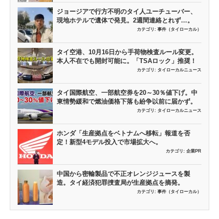
ジョージアで行方不明のタイ人ユーチューバー、
現地ホテルで遺体で発見。2週間連絡とれず…。
カテゴリ:
事件（タイローカル）
タイ空港、10月16日から手荷物検査ルール変更。
本人不在でも開封可能に。「TSAロック」推奨！
カテゴリ:
タイローカルニュース
タイ国際航空、一部航空券を20～30％値下げ。中
東情勢緩和で燃油価格下落も紛争以前に届かず。
カテゴリ:
タイローカルニュース
ホンダ「生産拠点をベトナムへ移転」報道を否
定！新型4モデル投入で市場拡大へ。
カテゴリ:
企業PR
中国から密輸製品で不正オレンジジュースを製
造。タイ経済犯罪捜査局が生産拠点を摘発。
カテゴリ:
事件（タイローカル）