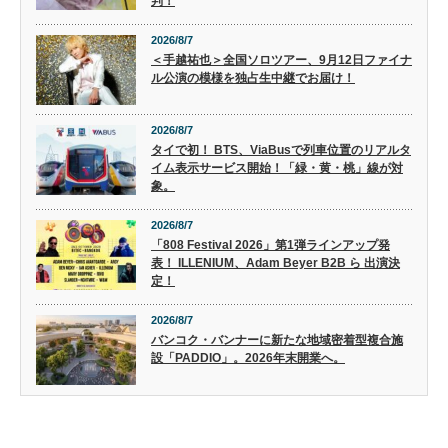
判！
2026/8/7
＜手越祐也＞全国ソロツアー、9月12日ファイナ
ル公演の模様を独占生中継でお届け！
2026/8/7
タイで初！ BTS、ViaBusで列車位置のリアルタ
イム表示サービス開始！「緑・黄・桃」線が対
象。
2026/8/7
「808 Festival 2026」第1弾ラインアップ発
表！ ILLENIUM、Adam Beyer B2B ら 出演決
定！
2026/8/7
バンコク・バンナーに新たな地域密着型複合施
設「PADDIO」。2026年末開業へ。