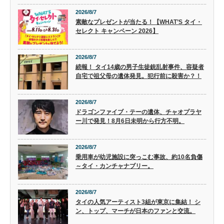
2026/8/7
素敵なプレゼントが当たる！【WHAT’S タイ・
セレクト キャンペーン 2026】
2026/8/7
続報！ タイ14歳の男子生徒銃乱射事件、容疑者
自宅で祖父母の遺体発見。犯行前に殺害か？！
2026/8/7
ドラゴンファイブ・テーの遺体、チャオプラヤ
ー川で発見！8月6日未明から行方不明。
2026/8/7
乗用車が幼児施設に突っこむ事故、約10名負傷
～タイ・カンチャナブリー。
2026/8/7
タイの人気アーティスト3組が東京に集結！ シ
ン、トップ、マーチが日本のファンと交流。