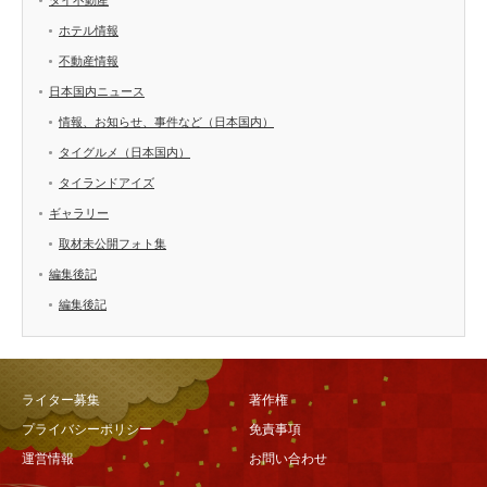
ホテル情報
不動産情報
日本国内ニュース
情報、お知らせ、事件など（日本国内）
タイグルメ（日本国内）
タイランドアイズ
ギャラリー
取材未公開フォト集
編集後記
編集後記
ライター募集
著作権
プライバシーポリシー
免責事項
運営情報
お問い合わせ