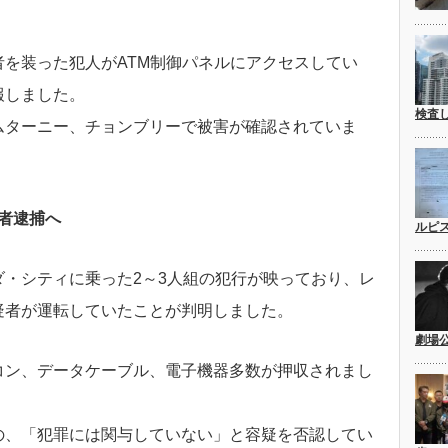
。
を装った犯人がATM制御パネルにアクセスしてい
報しました。
検査
ムターニー、チョンブリーで被害が確認されていま
疑者逮捕へ
ルピ
・シティに乗った2～3人組の犯行が映っており、レ
疑者が運転していたことが判明しました。
劇場
コン、データケーブル、電子機器多数が押収されまし
の、「犯罪には関与していない」と容疑を否認してい