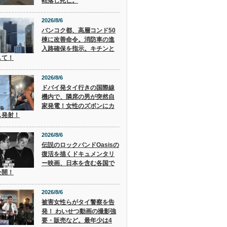
転落し死亡。
2026/8/6
バンコク都、高層コンド50
棟に改善命令。消防車の進
入路確保を指示。キチンと
して！
2026/8/6
ドバイ発タイ行きの国際線
機内で、隣席の男が突然自
家発電！女性のズボンにカ
ス発射！
2026/8/6
伝説のロックバンドOasisの
復活を描くドキュメンタリ
ー映画、日本を含む各国で
公開！
2026/8/6
被害女性らがタイ警察を告
発！ わいせつ動画の撮影強
要・販売など。最年少は4