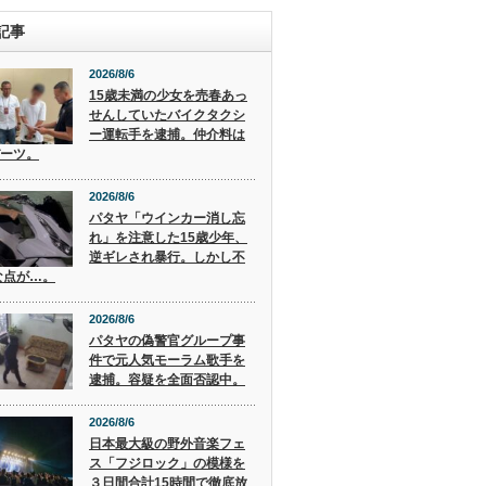
記事
2026/8/6
15歳未満の少女を売春あっ
せんしていたバイクタクシ
ー運転手を逮捕。仲介料は
バーツ。
2026/8/6
パタヤ「ウインカー消し忘
れ」を注意した15歳少年、
逆ギレされ暴行。しかし不
な点が…。
2026/8/6
パタヤの偽警官グループ事
件で元人気モーラム歌手を
逮捕。容疑を全面否認中。
2026/8/6
日本最大級の野外音楽フェ
ス「フジロック」の模様を
３日間合計15時間で徹底放