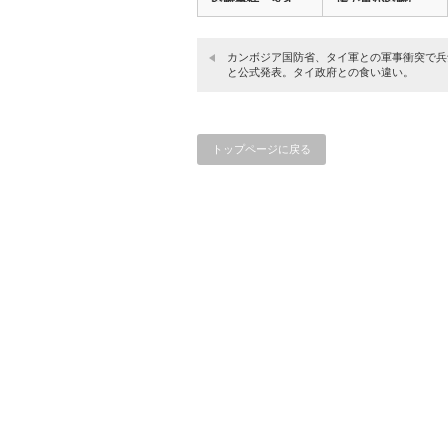
盗難事件、タイ
場で車が盗難に。
…
人…
カンボジア国防省、タイ軍との軍事衝突で兵
と公式発表。タイ政府との食い違い。
トップページに戻る