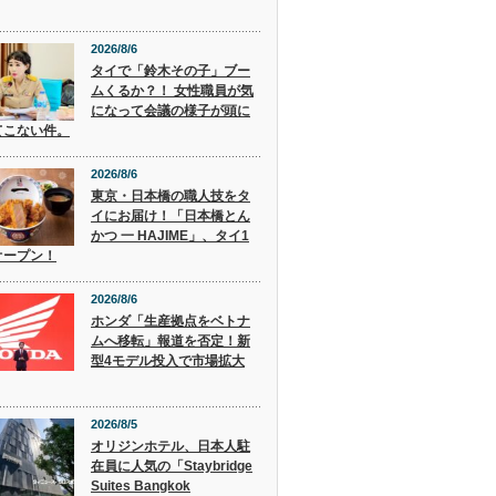
2026/8/6
タイで「鈴木その子」ブー
ムくるか？！ 女性職員が気
になって会議の様子が頭に
てこない件。
2026/8/6
東京・日本橋の職人技をタ
イにお届け！「日本橋とん
かつ 一 HAJIME」、タイ1
オープン！
2026/8/6
ホンダ「生産拠点をベトナ
ムへ移転」報道を否定！新
型4モデル投入で市場拡大
2026/8/5
オリジンホテル、日本人駐
在員に人気の「Staybridge
Suites Bangkok