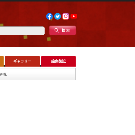
ギャラリー
編集後記
逮捕。