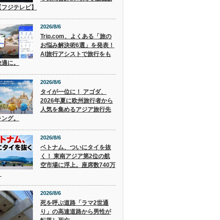
【フジテレビ】
2026/8/6
Trip.com、よくある「旅の
お悩み解決術6選」を発表！
AI旅行アシストで旅行をも
快適に。
2026/8/6
タイが一位に！ アゴダ、
2026年夏に欧州旅行者から
人気を集めるアジア旅行先
キング。
2026/8/6
ベトナム、ついにタイを抜
く！ 東南アジア第2位の航
空市場に浮上。座席数740万
。
2026/8/6
死を呼ぶ道路「ラマ2世通
り」の高速道路から男性が