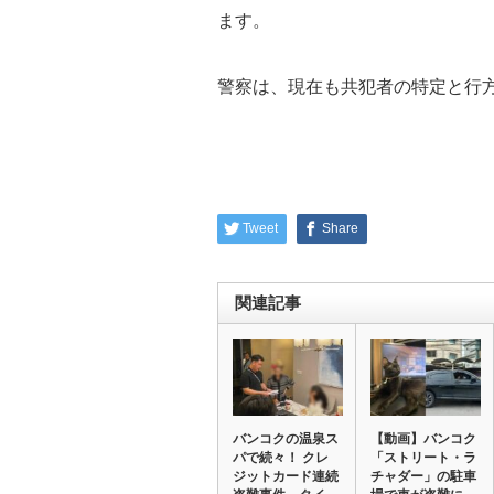
ます。
警察は、現在も共犯者の特定と行
Tweet
Share
関連記事
バンコクの温泉ス
【動画】バンコク
パで続々！ クレ
「ストリート・ラ
ジットカード連続
チャダー」の駐車