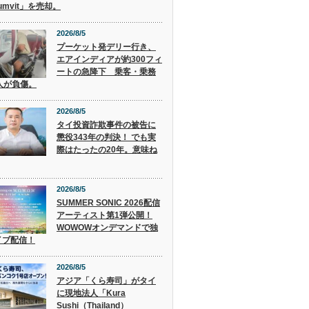
humvit」を売却。
2026/8/5
プーケット発デリー行き、
エアインディアが約300フィ
ートの急降下 乗客・乗務
人が負傷。
2026/8/5
タイ投資詐欺事件の被告に
懲役343年の判決！ でも実
際はたったの20年。意味ね
2026/8/5
SUMMER SONIC 2026配信
アーティスト第1弾公開！
WOWOWオンデマンドで独
イブ配信！
2026/8/5
アジア「くら寿司」がタイ
に現地法人「Kura
Sushi（Thailand）