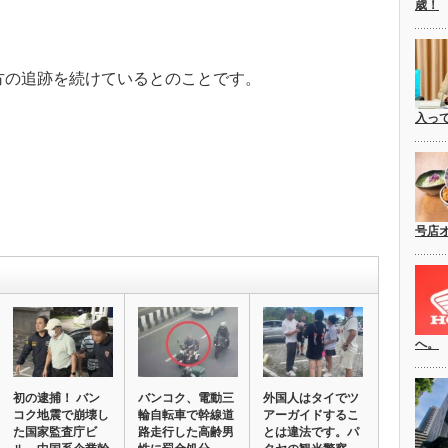
歳！
方の追跡を続けているとのことです。
入っ
号店
へ。
初の逮捕！ バン
バンコク、電動三
外国人はタイでツ
コク地震で崩壊し
輪自転車で幹線道
アーガイドするこ
た国家監査庁ビ
路走行した高齢男
とは違法です。パ