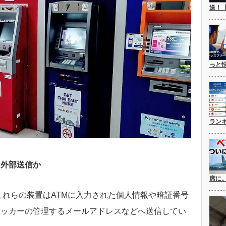
送！
っと
ラン
を外部送信か
席に
れらの装置はATMに入力された個人情報や暗証番号
ハッカーの管理するメールアドレスなどへ送信してい