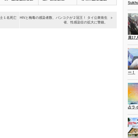
ル、中国系企業幹
性に罰金処分。
タヤの観光警察
Suk
部…
高…
局…
士１名死亡
HIVと梅毒の感染者数、バンコクが２冠王！ タイ公衆衛生
省、性感染症の拡大に警鐘。
員17
ー！
占ラ