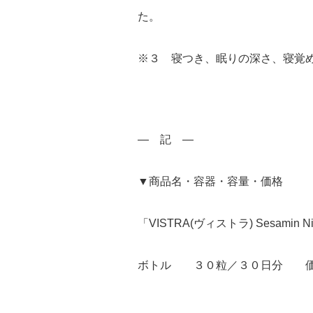
た。
※３ 寝つき、眠りの深さ、寝覚
― 記 ―
▼商品名・容器・容量・価格
「VISTRA(ヴィストラ) Sesamin Ni
ボトル ３０粒／３０日分 価