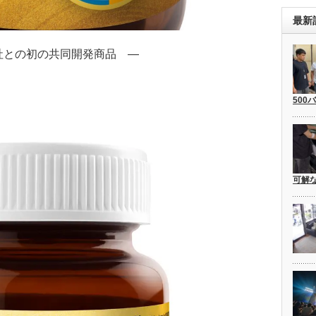
最新
社との初の共同開発商品 ―
500
可解