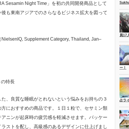
Suk
Sesamin Night Time」を初の共同開発商品として
今後も東南アジアでのさらなるビジネス拡大を図って
員17
, Supplement Category, Thailand, Jan–
ー！
me」の特長
した、良質な睡眠がとれないという悩みをお持ちの３
占ラ
の方におすすめの商品です。１日１粒で、セサミン類
テアニンが起床時の疲労感を軽減させます。パッケー
イラストを配し、高級感のあるデザインに仕上げまし