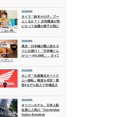
2026/8/6
タイで「鈴木その子」ブー
ムくるか？！ 女性職員が気
になって会議の様子が頭に
てこない件。
2026/8/6
東京・日本橋の職人技をタ
イにお届け！「日本橋とん
かつ 一 HAJIME」、タイ1
オープン！
2026/8/6
ホンダ「生産拠点をベトナ
ムへ移転」報道を否定！新
型4モデル投入で市場拡大
2026/8/5
オリジンホテル、日本人駐
在員に人気の「Staybridge
Suites Bangkok