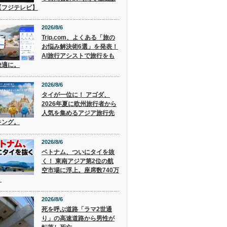
【フジテレビ】
2026/8/6
Trip.com、よくある「旅の
お悩み解決術6選」を発表！
AI旅行アシストで旅行をも
快適に。
2026/8/6
タイが一位に！ アゴダ、
2026年夏に欧州旅行者から
人気を集めるアジア旅行先
キング。
2026/8/6
ベトナム、ついにタイを抜
く！ 東南アジア第2位の航
空市場に浮上。座席数740万
。
2026/8/6
死を呼ぶ道路「ラマ2世通
り」の高速道路から男性が