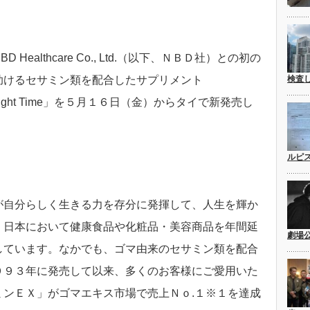
ealthcare Co., Ltd.（以下、ＮＢＤ社）との初の
助けるセサミン類を配合したサプリメント
検査
n Night Time」を５月１６日（金）からタイで新発売し
ルピ
が自分らしく生きる力を存分に発揮して、人生を輝か
、日本において健康食品や化粧品・美容商品を年間延
劇場
しています。なかでも、ゴマ由来のセサミン類を配合
９９３年に発売して以来、多くのお客様にご愛用いた
ミンＥＸ」がゴマエキス市場で売上Ｎｏ.１※１を達成