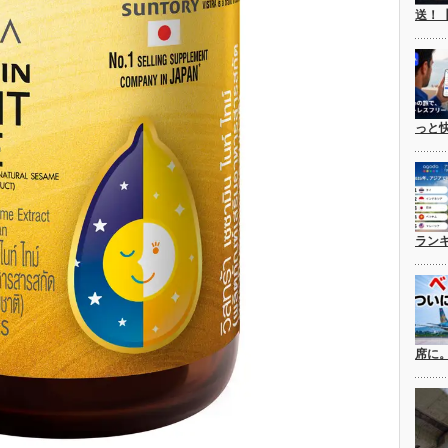
送！
っと
ラン
席に