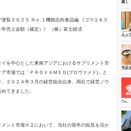
歳！
便覧２０２５ Ｎｏ.１機能志向食品編 《ゴマエキス
年売上金額（確定）》 （株）富士経済
入っ
タイを中心とした東南アジアにおけるサプリメント市
号店
ア市場では「ＰＲＯＶＡＭＥＤ(プロヴァメド)」と
り、２０２４年３月の経営統合以来、両社で経営ノウ
進めてきました。
へ。
リメント市場※２において、当社の長年の知見を活か