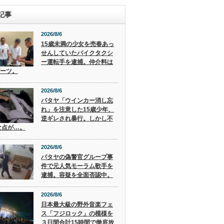
記事
2026/8/6
15歳未満の少女を売春あっ
せんしていたバイクタクシ
ー運転手を逮捕。仲介料は
バーツ。
2026/8/6
パタヤ「ウインカー消し忘
れ」を注意した15歳少年、
逆ギレされ暴行。しかし不
な点が…。
2026/8/6
パタヤの偽警官グループ事
件で元人気モーラム歌手を
逮捕。容疑を全面否認中。
2026/8/6
日本最大級の野外音楽フェ
ス「フジロック」の模様を
３日間合計15時間で徹底放