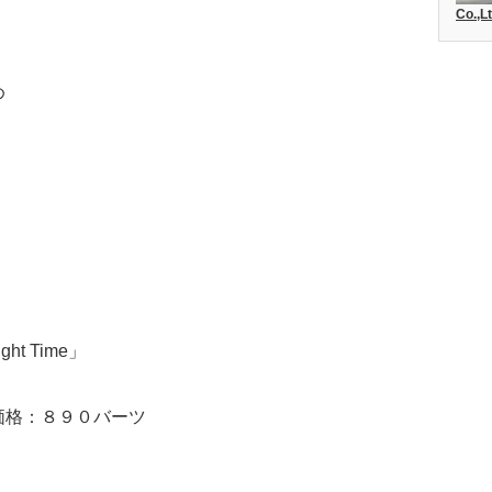
Co.,
め
ght Time」
格：８９０バーツ