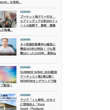
humvit」を売却。
2026/8/5
プーケット発デリー行き、
エアインディアが約300フィ
ートの急降下 乗客・乗務
人が負傷。
2026/8/5
タイ投資詐欺事件の被告に
懲役343年の判決！ でも実
際はたったの20年。意味ね
2026/8/5
SUMMER SONIC 2026配信
アーティスト第1弾公開！
WOWOWオンデマンドで独
イブ配信！
2026/8/5
アジア「くら寿司」がタイ
に現地法人「Kura
Sushi（Thailand）