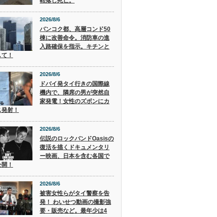
転落し死亡。
2026/8/6
バンコク都、高層コンド50
棟に改善命令。消防車の進
入路確保を指示。キチンと
して！
2026/8/6
ドバイ発タイ行きの国際線
機内で、隣席の男が突然自
家発電！女性のズボンにカ
ス発射！
2026/8/6
伝説のロックバンドOasisの
復活を描くドキュメンタリ
ー映画、日本を含む各国で
公開！
2026/8/6
被害女性らがタイ警察を告
発！ わいせつ動画の撮影強
要・販売など。最年少は4