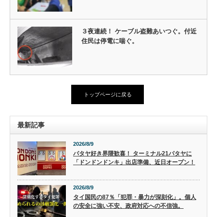
３夜連続！ ケーブル盗難あいつぐ。付近
住民は停電に喘ぐ。
トップページに戻る
最新記事
2026/8/9
パタヤ好き界隈歓喜！ ターミナル21パタヤに
「ドンドンドンキ」出店準備、近日オープン！
2026/8/9
タイ国民の87％「犯罪・暴力が深刻化」。個人
の安全に強い不安、政府対応への不信強。