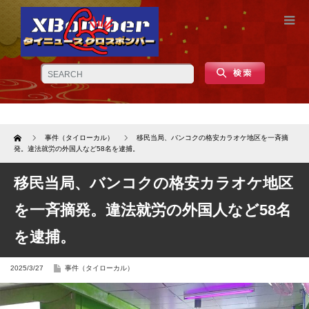
Home
事件（タイローカル）
移民当局、バンコクの格安カラオケ地区を一斉摘
発。違法就労の外国人など58名を逮捕。
移民当局、バンコクの格安カラオケ地区
を一斉摘発。違法就労の外国人など58名
を逮捕。
2025/3/27
事件（タイローカル）