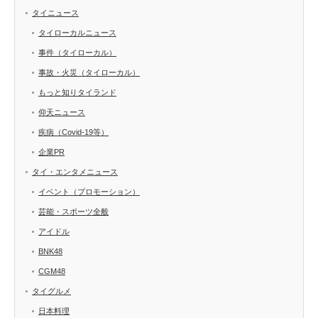
タイニュース
タイローカルニュース
事件（タイローカル）
事故・火災（タイローカル）
もっと知りタイランド
仰天ニュース
疾病（Covid-19等）
企業PR
タイ・エンタメニュース
イベント（プロモーション）
芸能・スポーツ全般
アイドル
BNK48
CGM48
タイグルメ
日本料理