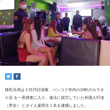
移民当局は３月25日深夜、バンコク市内の10軒のカラオ
ケ店 を一斉捜査に入り、違法に就労していた外国人57名
（男女） とタイ人雇用主１名を逮捕しました。