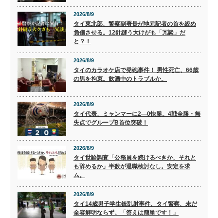
2026/8/9
タイ東北部、警察副署長が地元記者の首を絞め
負傷させる。12針縫う大けがも「冗談」だ
と？！
2026/8/9
タイのカラオケ店で発砲事件！ 男性死亡、66歳
の男を拘束。飲酒中のトラブルか。
2026/8/9
タイ代表、ミャンマーに2―0快勝。4戦全勝・無
失点でグループB首位突破！
2026/8/9
タイ世論調査「公務員を続けるべきか、それと
も辞めるか」半数が退職検討なし。安定を求
ム。
2026/8/9
タイ14歳男子学生銃乱射事件、タイ警察、未だ
全容解明ならず。「答えは簡単です！」