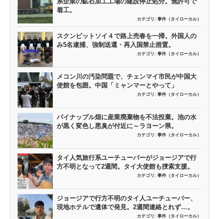
系企業の鉱石加工工場の建設停止処分。無許可で
着工。
カテゴリ:
事件（タイローカル）
スクンビットソイ４で路上売春を一掃。外国人の
み5名逮捕、強制送還・再入国禁止措置。
カテゴリ:
事件（タイローカル）
メコン川の汚染問題で、チェンマイ市民が中国大
使館を包囲。中国「ミャンマーとやって」
カテゴリ:
事件（タイローカル）
パイナップル畑に産業廃棄物を不法投棄。池の水
が黒く変色し悪臭が付近に～ラヨーン県。
カテゴリ:
事件（タイローカル）
タイ人気旅行系ユーチューバーがジョージアで行
方不明となって2週間。タイ大使館も捜索支援。
カテゴリ:
事件（タイローカル）
ジョージアで行方不明のタイ人ユーチューバー、
現地ホテルで遺体で発見。2週間連絡とれず…。
カテゴリ:
事件（タイローカル）