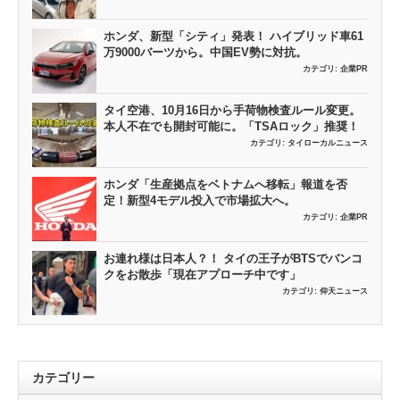
ホンダ、新型「シティ」発表！ ハイブリッド車61
万9000バーツから。中国EV勢に対抗。
カテゴリ:
企業PR
タイ空港、10月16日から手荷物検査ルール変更。
本人不在でも開封可能に。「TSAロック」推奨！
カテゴリ:
タイローカルニュース
ホンダ「生産拠点をベトナムへ移転」報道を否
定！新型4モデル投入で市場拡大へ。
カテゴリ:
企業PR
お連れ様は日本人？！ タイの王子がBTSでバンコ
クをお散歩「現在アプローチ中です」
カテゴリ:
仰天ニュース
カテゴリー