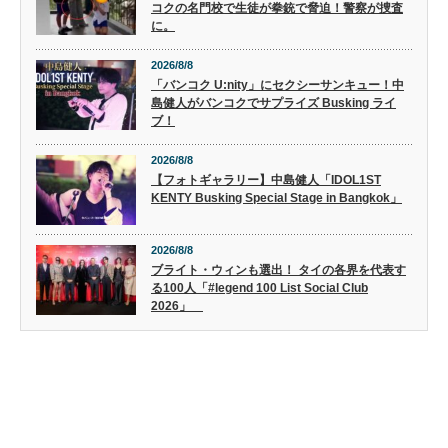
コクの名門校で生徒が拳銃で脅迫！警察が捜査
に。
2026/8/8
「バンコク U:nity」にセクシーサンキュー！中
島健人がバンコクでサプライズ Busking ライ
ブ！
2026/8/8
【フォトギャラリー】中島健人「IDOL1ST
KENTY Busking Special Stage in Bangkok」
2026/8/8
ブライト・ウィンも選出！ タイの各界を代表す
る100人「#legend 100 List Social Club
2026」