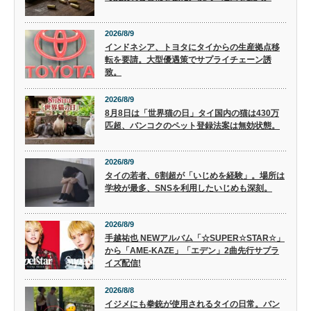
2026/8/9
インドネシア、トヨタにタイからの生産拠点移
転を要請。大型優遇策でサプライチェーン誘
致。
2026/8/9
8月8日は「世界猫の日」タイ国内の猫は430万
匹超、バンコクのペット登録法案は無効状態。
2026/8/9
タイの若者、6割超が「いじめを経験」。場所は
学校が最多、SNSを利用したいじめも深刻。
2026/8/9
手越祐也 NEWアルバム「☆SUPER☆STAR☆」
から「AME-KAZE」「エデン」2曲先行サプラ
イズ配信!
2026/8/8
イジメにも拳銃が使用されるタイの日常。バン