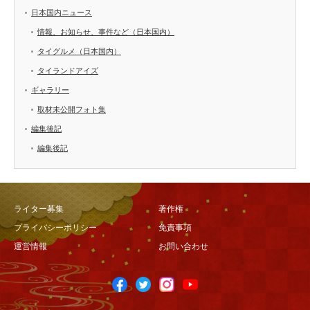
日本国内ニュース
情報、お知らせ、事件など（日本国内）
タイグルメ（日本国内）
タイランドアイズ
ギャラリー
取材未公開フォト集
編集後記
編集後記
ライター募集
著作権
プライバシーポリシー
免責事項
運営情報
お問い合わせ