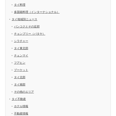
タイ料理
多国籍料理（インターナショナル）
タイ地域別ニュース
バンコクとその近郊
チョンブリー（パタヤ）
シラチャー
タイ東北部
チェンマイ
フアヒン
プーケット
タイ北部
タイ南部
その他のエリア
タイ不動産
ホテル情報
不動産情報