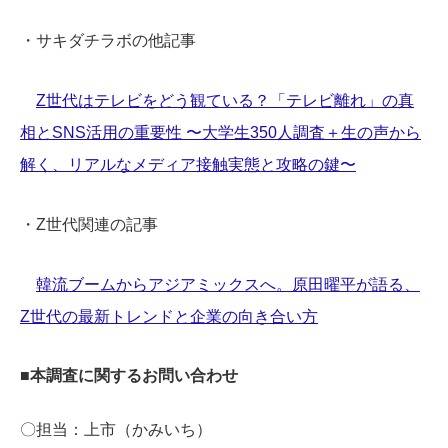
・サキダチラボの他記事
Z世代はテレビをどう観ている？「テレビ離れ」の真
相とSNS活用の重要性 〜大学生350人調査＋生の声から
解く、リアルなメディア接触実態と攻略の鍵〜
・Z世代関連の記事
韓流ブームからアジアミックスへ。原田曜平が語る、
Z世代の最新トレンドと企業の向き合い方
■本調査に関するお問い合わせ
〇担当：上市（かみいち）