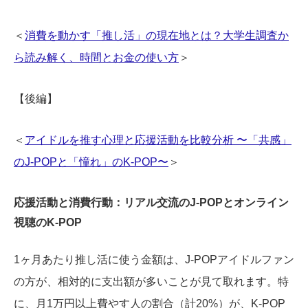
＜
消費を動かす「推し活」の現在地とは？大学生調査か
ら読み解く、時間とお金の使い方
＞
【後編】
＜
アイドルを推す心理と応援活動を比較分析 〜「共感」
のJ-POPと「憧れ」のK-POP〜
＞
応援活動と消費行動：リアル交流のJ-POPとオンライン
視聴のK-POP
1ヶ月あたり推し活に使う金額は、J-POPアイドルファン
の方が、相対的に支出額が多いことが見て取れます。特
に、月1万円以上費やす人の割合（計20%）が、K-POP