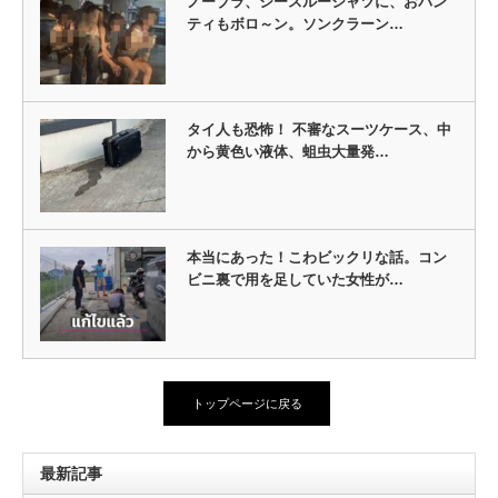
ノーブラ、シースルーシャツに、おパン
ティもボロ～ン。ソンクラーン…
タイ人も恐怖！ 不審なスーツケース、中
から黄色い液体、蛆虫大量発…
本当にあった！こわビックリな話。コン
ビニ裏で用を足していた女性が…
トップページに戻る
最新記事