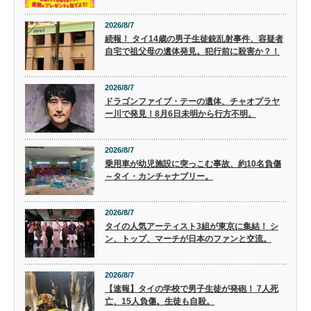
2026/8/7
続報！ タイ14歳の男子生徒銃乱射事件、容疑者
自宅で祖父母の遺体発見。犯行前に殺害か？！
2026/8/7
ドラゴンファイブ・テーの遺体、チャオプラヤ
ー川で発見！8月6日未明から行方不明。
2026/8/7
乗用車が幼児施設に突っこむ事故、約10名負傷
～タイ・カンチャナブリー。
2026/8/7
タイの人気アーティスト3組が東京に集結！ シ
ン、トップ、マーチが日本のファンと交流。
2026/8/7
【速報】タイの学校で男子生徒が発砲！ 7人死
亡、15人負傷。生徒も自殺。