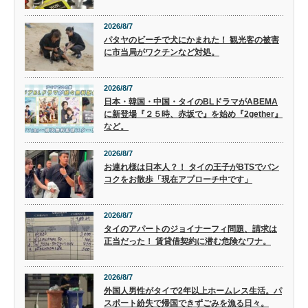
2026/8/7
パタヤのビーチで犬にかまれた！ 観光客の被害
に市当局がワクチンなど対処。
2026/8/7
日本・韓国・中国・タイのBLドラマがABEMA
に新登場『２５時、赤坂で』を始め『2gether』
など。
2026/8/7
お連れ様は日本人？！ タイの王子がBTSでバン
コクをお散歩「現在アプローチ中です」
2026/8/7
タイのアパートのジョイナーフィ問題、請求は
正当だった！ 賃貸借契約に潜む危険なワナ。
2026/8/7
外国人男性がタイで2年以上ホームレス生活。パ
スポート紛失で帰国できずごみを漁る日々。