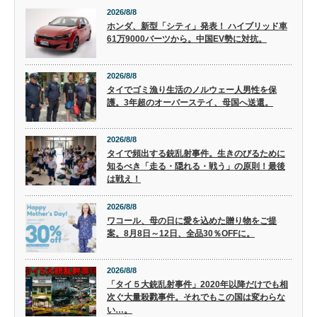
2026/8/8
ホンダ、新型「シティ」発表！ ハイブリッド車
61万9000バーツから。中国EV勢に対抗。
2026/8/8
タイでゴミ漁り生活のノルウェー人男性を保
護。3年超のオーバーステイ、母国へ送還。
2026/8/8
タイで頻出する銃乱射事件。生きのびるために
知るべき「走る・隠れる・戦う」の原則！最後
は戦え！
2026/8/8
ワコール、母の日に愛を込めた贈り物をご提
案。8月8日～12日、全品30％OFFに。
2026/8/8
「タイ５大銃乱射事件」2020年以降だけでも相
次ぐ大量殺戮事件。それでもこの国は変わらな
い…。