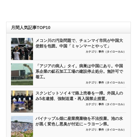
月間人気記事TOP10
メコン川の汚染問題で、チェンマイ市民が中国大
使館を包囲。中国「ミャンマーとやって」
カテゴリ:
事件（タイローカル）
「アジアの病人」タイ。病巣は中国にあり。中国
系企業の鉱石加工工場の建設停止処分。無許可で
着工。
カテゴリ:
事件（タイローカル）
スクンビットソイ４で路上売春を一掃。外国人の
み5名逮捕、強制送還・再入国禁止措置。
カテゴリ:
事件（タイローカル）
パイナップル畑に産業廃棄物を不法投棄。池の水
が黒く変色し悪臭が付近に～ラヨーン県。
カテゴリ:
事件（タイローカル）