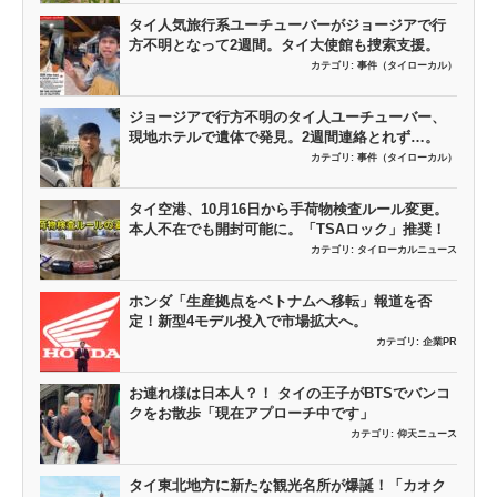
タイ人気旅行系ユーチューバーがジョージアで行
方不明となって2週間。タイ大使館も捜索支援。
カテゴリ:
事件（タイローカル）
ジョージアで行方不明のタイ人ユーチューバー、
現地ホテルで遺体で発見。2週間連絡とれず…。
カテゴリ:
事件（タイローカル）
タイ空港、10月16日から手荷物検査ルール変更。
本人不在でも開封可能に。「TSAロック」推奨！
カテゴリ:
タイローカルニュース
ホンダ「生産拠点をベトナムへ移転」報道を否
定！新型4モデル投入で市場拡大へ。
カテゴリ:
企業PR
お連れ様は日本人？！ タイの王子がBTSでバンコ
クをお散歩「現在アプローチ中です」
カテゴリ:
仰天ニュース
タイ東北地方に新たな観光名所が爆誕！「カオク