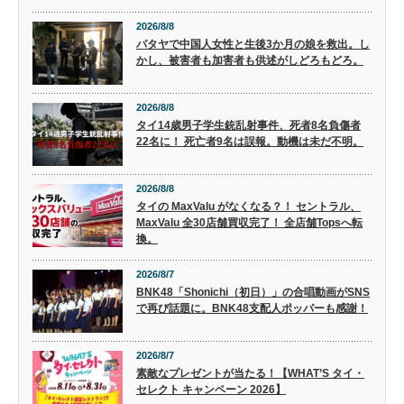
2026/8/8
パタヤで中国人女性と生後3か月の娘を救出。し
かし、被害者も加害者も供述がしどろもどろ。
2026/8/8
タイ14歳男子学生銃乱射事件、死者8名負傷者
22名に！ 死亡者9名は誤報。動機は未だ不明。
2026/8/8
タイの MaxValu がなくなる？！ セントラル、
MaxValu 全30店舗買収完了！ 全店舗Topsへ転
換。
2026/8/7
BNK48「Shonichi（初日）」の合唱動画がSNS
で再び話題に。BNK48支配人ポッパーも感謝！
2026/8/7
素敵なプレゼントが当たる！【WHAT’S タイ・
セレクト キャンペーン 2026】