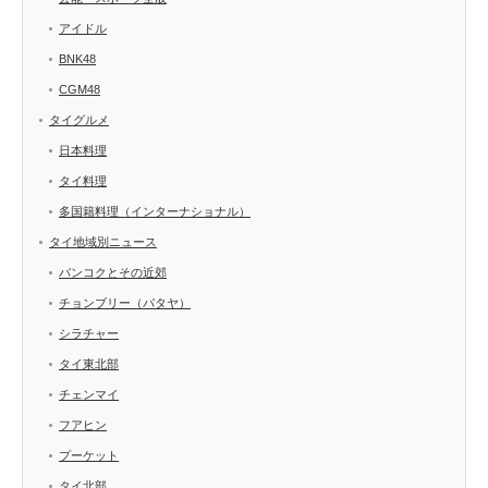
アイドル
BNK48
CGM48
タイグルメ
日本料理
タイ料理
多国籍料理（インターナショナル）
タイ地域別ニュース
バンコクとその近郊
チョンブリー（パタヤ）
シラチャー
タイ東北部
チェンマイ
フアヒン
プーケット
タイ北部