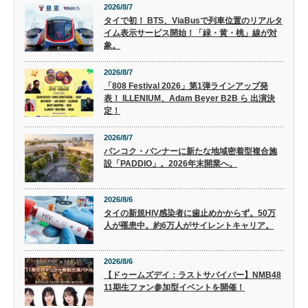
2026/8/7
タイで初！ BTS、ViaBusで列車位置のリアルタ
イム表示サービス開始！「緑・黄・桃」線が対
象。
2026/8/7
「808 Festival 2026」第1弾ラインアップ発
表！ ILLENIUM、Adam Beyer B2B ら 出演決
定！
2026/8/7
バンコク・バンナーに新たな地域密着型複合施
設「PADDIO」。2026年末開業へ。
2026/8/6
タイの新規HIV感染者に歯止めかからず。50万
人が罹患中。約6万人がサイレントキャリア。
2026/8/6
【ドゥームズデイ：ラストサバイバー】NMB48
11期生ファン参加型イベントを開催！