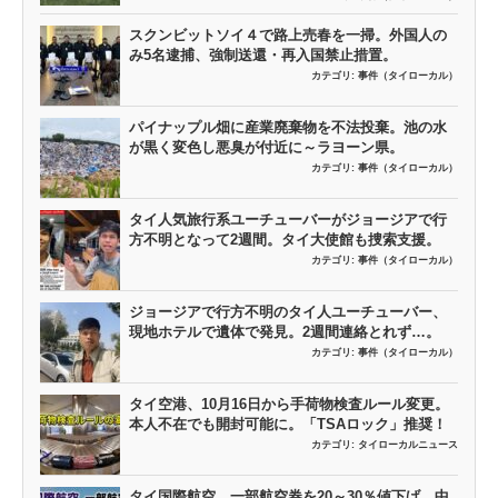
スクンビットソイ４で路上売春を一掃。外国人の
み5名逮捕、強制送還・再入国禁止措置。
カテゴリ:
事件（タイローカル）
パイナップル畑に産業廃棄物を不法投棄。池の水
が黒く変色し悪臭が付近に～ラヨーン県。
カテゴリ:
事件（タイローカル）
タイ人気旅行系ユーチューバーがジョージアで行
方不明となって2週間。タイ大使館も捜索支援。
カテゴリ:
事件（タイローカル）
ジョージアで行方不明のタイ人ユーチューバー、
現地ホテルで遺体で発見。2週間連絡とれず…。
カテゴリ:
事件（タイローカル）
タイ空港、10月16日から手荷物検査ルール変更。
本人不在でも開封可能に。「TSAロック」推奨！
カテゴリ:
タイローカルニュース
タイ国際航空、一部航空券を20～30％値下げ。中