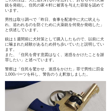
銃を発砲し、住民の家４軒に被害を与えた容疑を認めて
います。
男性は取り調べで「昨日、食事を配達中に犬に吠えら
れ、追われるのを防ぐために火薬銃を何発か発砲した」
と供述しています。
銃は１週間前に犬対策として購入したもので、以前に犬
に噛まれた経験があるため持ち歩いていたと説明してい
ます。
また、「住民を脅す意図はなく、迷惑をかけたことを謝
罪したい」と述べています。
警察は「住民を驚かせ、迷惑をかけた」罪で男性に罰金
1,000バーツを科し、警告のうえ釈放しました。