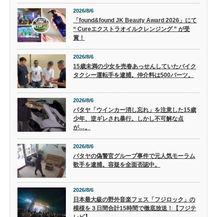
2026/8/6
「found&found JK Beauty Award 2026」にて
“ Cureエクストラオイルクレンジング ” が受
賞！
2026/8/6
15歳未満の少女を売春あっせんしていたバイク
タクシー運転手を逮捕。仲介料は500バーツ。
2026/8/6
パタヤ「ウインカー消し忘れ」を注意した15歳
少年、逆ギレされ暴行。しかし不可解な点
が…。
2026/8/6
パタヤの偽警官グループ事件で元人気モーラム
歌手を逮捕。容疑を全面否認中。
2026/8/6
日本最大級の野外音楽フェス「フジロック」の
模様を３日間合計15時間で徹底放送！【フジテ
レビ】