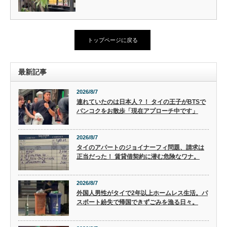
トップページに戻る
最新記事
2026/8/7
連れていたのは日本人？！ タイの王子がBTSで
バンコクをお散歩「現在アプローチ中です」
2026/8/7
タイのアパートのジョイナーフィ問題、請求は
正当だった！ 賃貸借契約に潜む危険なワナ。
2026/8/7
外国人男性がタイで2年以上ホームレス生活。パ
スポート紛失で帰国できずごみを漁る日々。