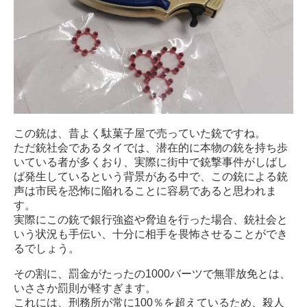
この銃は、昔よく駄菓子屋で売っていた銃ですね。
ただ銃社会であるタイでは、潜在的に本物の銃を持ち歩
いている者が多くおり、実際に街中で銃撃事件がしばし
ば発生しているという背景がある中で、この銃による銃
声は市民を恐怖に陥れることに容易であると思われま
す。
実際にこの銃で銀行強盗や脅迫を行った場合、銃社会と
いう状況も手伝い、十分に相手を畏怖させることができ
るでしょう。
その割に、罰金がたったの1000バーツで無罪放免とは、
いささか罰則が軽すぎます。
これには、刑務所が常に100％を超えているため、殺人