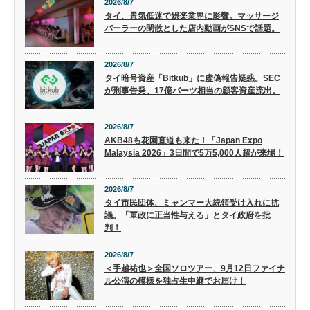
2026/8/7
タイ、景気低迷で娯楽業界に影響。マッサージ
パーラーの閑散とした店内動画がSNSで話題。
2026/8/7
タイ暗号資産「Bitkub」に虚偽報告疑惑。SEC
が刑事告発、17億バーツ相当の顧客資産流出。
2026/8/7
AKB48も花園直道も来た！「Japan Expo
Malaysia 2026」3日間で5万5,000人超が来場！
2026/8/7
タイ市民団体、ミャンマー大統領受け入れに抗
議。「軍政に正当性与える」とタイ政府を批
判！
2026/8/7
＜手越祐也＞全国ソロツアー、9月12日ファイナ
ル公演の模様を独占生中継でお届け！