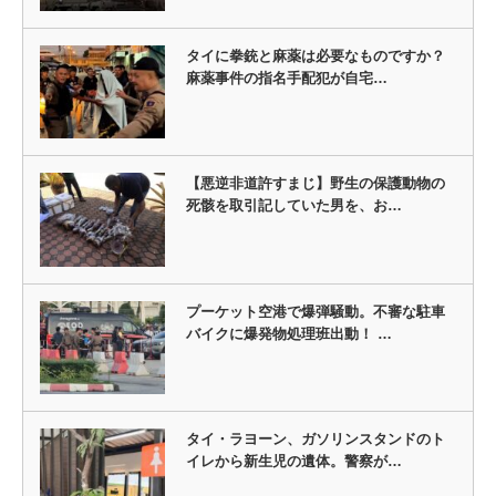
タイに拳銃と麻薬は必要なものですか？
麻薬事件の指名手配犯が自宅…
【悪逆非道許すまじ】野生の保護動物の
死骸を取引記していた男を、お…
プーケット空港で爆弾騒動。不審な駐車
バイクに爆発物処理班出動！ …
タイ・ラヨーン、ガソリンスタンドのト
イレから新生児の遺体。警察が…