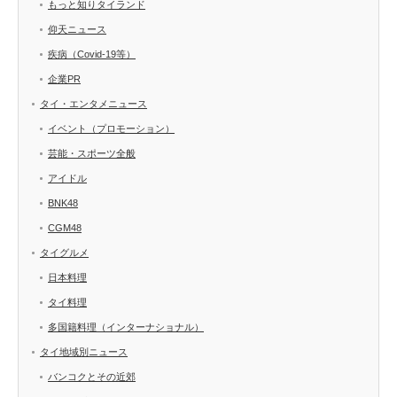
もっと知りタイランド
仰天ニュース
疾病（Covid-19等）
企業PR
タイ・エンタメニュース
イベント（プロモーション）
芸能・スポーツ全般
アイドル
BNK48
CGM48
タイグルメ
日本料理
タイ料理
多国籍料理（インターナショナル）
タイ地域別ニュース
バンコクとその近郊