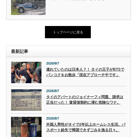
トップページに戻る
最新記事
2026/8/7
連れていたのは日本人？！ タイの王子がBTSで
バンコクをお散歩「現在アプローチ中です」
2026/8/7
タイのアパートのジョイナーフィ問題、請求は
正当だった！ 賃貸借契約に潜む危険なワナ。
2026/8/7
外国人男性がタイで2年以上ホームレス生活。パ
スポート紛失で帰国できずごみを漁る日々。