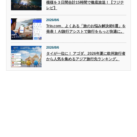
模様を３日間合計15時間で徹底放送！【フジテ
レビ】
2026/8/6
Trip.com、よくある「旅のお悩み解決術6選」を
発表！ AI旅行アシストで旅行をもっと快適に。
2026/8/6
タイが一位に！ アゴダ、2026年夏に欧州旅行者
から人気を集めるアジア旅行先ランキング。