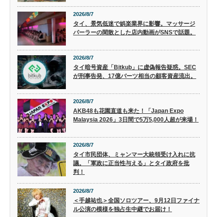
2026/8/7
タイ、景気低迷で娯楽業界に影響。マッサージ
パーラーの閑散とした店内動画がSNSで話題。
2026/8/7
タイ暗号資産「Bitkub」に虚偽報告疑惑。SEC
が刑事告発、17億バーツ相当の顧客資産流出。
2026/8/7
AKB48も花園直道も来た！「Japan Expo
Malaysia 2026」3日間で5万5,000人超が来場！
2026/8/7
タイ市民団体、ミャンマー大統領受け入れに抗
議。「軍政に正当性与える」とタイ政府を批
判！
2026/8/7
＜手越祐也＞全国ソロツアー、9月12日ファイナ
ル公演の模様を独占生中継でお届け！