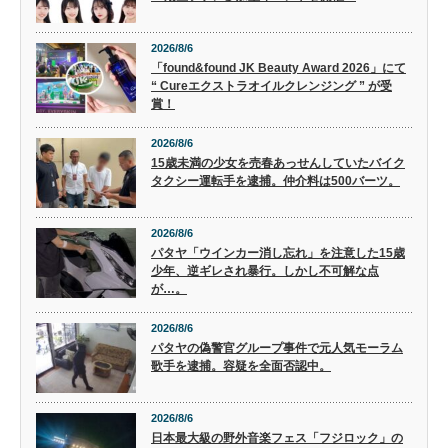
2026/8/6
「found&found JK Beauty Award 2026」にて
“ Cureエクストラオイルクレンジング ” が受
賞！
2026/8/6
15歳未満の少女を売春あっせんしていたバイク
タクシー運転手を逮捕。仲介料は500バーツ。
2026/8/6
パタヤ「ウインカー消し忘れ」を注意した15歳
少年、逆ギレされ暴行。しかし不可解な点
が…。
2026/8/6
パタヤの偽警官グループ事件で元人気モーラム
歌手を逮捕。容疑を全面否認中。
2026/8/6
日本最大級の野外音楽フェス「フジロック」の