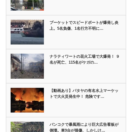
プーケットでスピードボートが爆発し炎
上。5名負傷、1名行方不明に…
ナラティワートの花火工場で大爆発！ ９
名が死亡、115名がケガの…
【動画あり】パタヤの有名水上マーケッ
トで大火災発生中！ 危険です…
バンコクで暴風雨により巨大広告看板が
倒壊。車9台が損傷、しかしけ…