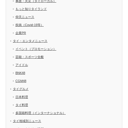
事故・火災（タイローカル）
もっと知りタイランド
仰天ニュース
疾病（Covid-19等）
企業PR
タイ・エンタメニュース
イベント（プロモーション）
芸能・スポーツ全般
アイドル
BNK48
CGM48
タイグルメ
日本料理
タイ料理
多国籍料理（インターナショナル）
タイ地域別ニュース