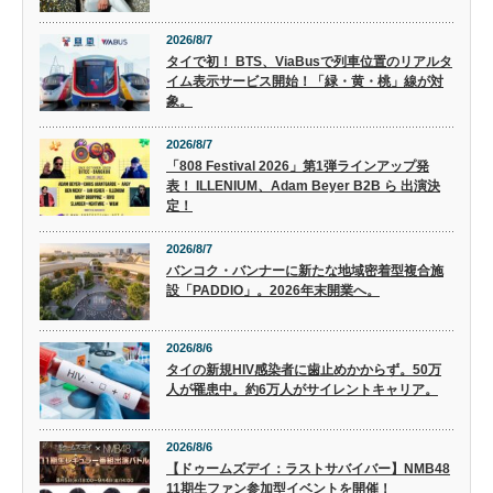
2026/8/7
タイで初！ BTS、ViaBusで列車位置のリアルタ
イム表示サービス開始！「緑・黄・桃」線が対
象。
2026/8/7
「808 Festival 2026」第1弾ラインアップ発
表！ ILLENIUM、Adam Beyer B2B ら 出演決
定！
2026/8/7
バンコク・バンナーに新たな地域密着型複合施
設「PADDIO」。2026年末開業へ。
2026/8/6
タイの新規HIV感染者に歯止めかからず。50万
人が罹患中。約6万人がサイレントキャリア。
2026/8/6
【ドゥームズデイ：ラストサバイバー】NMB48
11期生ファン参加型イベントを開催！