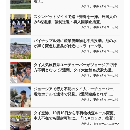
着工。
カテゴリ:
事件（タイローカル）
スクンビットソイ４で路上売春を一掃。外国人の
み5名逮捕、強制送還・再入国禁止措置。
カテゴリ:
事件（タイローカル）
パイナップル畑に産業廃棄物を不法投棄。池の水
が黒く変色し悪臭が付近に～ラヨーン県。
カテゴリ:
事件（タイローカル）
タイ人気旅行系ユーチューバーがジョージアで行
方不明となって2週間。タイ大使館も捜索支援。
カテゴリ:
事件（タイローカル）
ジョージアで行方不明のタイ人ユーチューバー、
現地ホテルで遺体で発見。2週間連絡とれず…。
カテゴリ:
事件（タイローカル）
タイ空港、10月16日から手荷物検査ルール変更。
本人不在でも開封可能に。「TSAロック」推奨！
カテゴリ:
タイローカルニュース