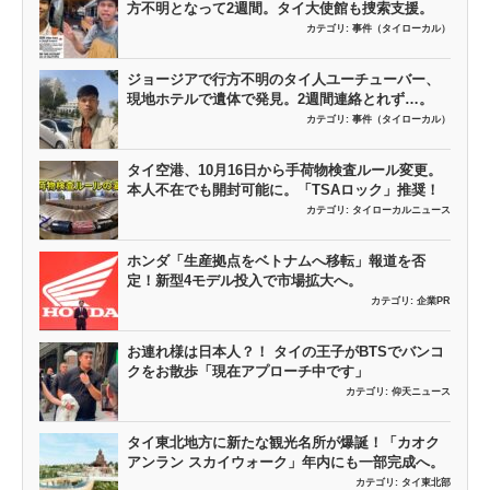
方不明となって2週間。タイ大使館も捜索支援。
カテゴリ:
事件（タイローカル）
ジョージアで行方不明のタイ人ユーチューバー、
現地ホテルで遺体で発見。2週間連絡とれず…。
カテゴリ:
事件（タイローカル）
タイ空港、10月16日から手荷物検査ルール変更。
本人不在でも開封可能に。「TSAロック」推奨！
カテゴリ:
タイローカルニュース
ホンダ「生産拠点をベトナムへ移転」報道を否
定！新型4モデル投入で市場拡大へ。
カテゴリ:
企業PR
お連れ様は日本人？！ タイの王子がBTSでバンコ
クをお散歩「現在アプローチ中です」
カテゴリ:
仰天ニュース
タイ東北地方に新たな観光名所が爆誕！「カオク
アンラン スカイウォーク」年内にも一部完成へ。
カテゴリ:
タイ東北部