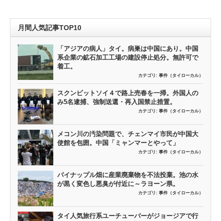
月間人気記事TOP10
「アジアの病人」タイ。病巣は中国にあり。中国
系企業の鉱石加工工場の建設停止処分。無許可で
着工。
カテゴリ:
事件（タイローカル）
スクンビットソイ４で路上売春を一掃。外国人の
み5名逮捕、強制送還・再入国禁止措置。
カテゴリ:
事件（タイローカル）
メコン川の汚染問題で、チェンマイ市民が中国大
使館を包囲。中国「ミャンマーとやって」
カテゴリ:
事件（タイローカル）
パイナップル畑に産業廃棄物を不法投棄。池の水
が黒く変色し悪臭が付近に～ラヨーン県。
カテゴリ:
事件（タイローカル）
タイ人気旅行系ユーチューバーがジョージアで行