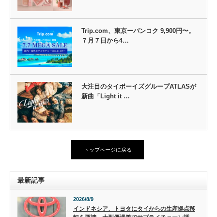
Trip.com、東京ーバンコク 9,900円〜。
７月７日から4…
大注目のタイボーイズグループATLASが
新曲「Light it …
トップページに戻る
最新記事
2026/8/9
インドネシア、トヨタにタイからの生産拠点移