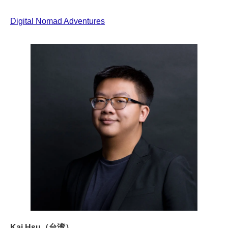
Digital Nomad Adventures
Kai Hsu（台湾）