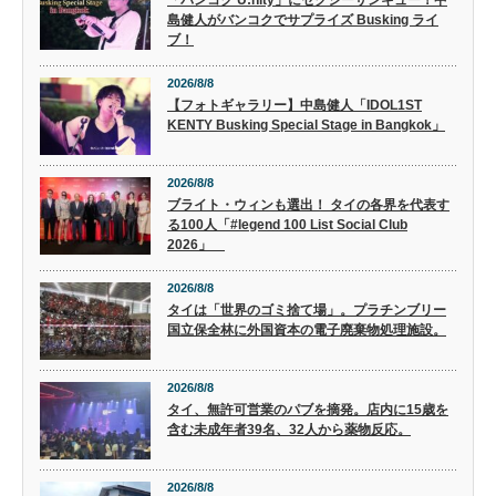
「バンコク U:nity」にセクシーサンキュー！中
島健人がバンコクでサプライズ Busking ライ
ブ！
2026/8/8
【フォトギャラリー】中島健人「IDOL1ST
KENTY Busking Special Stage in Bangkok」
2026/8/8
ブライト・ウィンも選出！ タイの各界を代表す
る100人「#legend 100 List Social Club
2026」
2026/8/8
タイは「世界のゴミ捨て場」。プラチンブリー
国立保全林に外国資本の電子廃棄物処理施設。
2026/8/8
タイ、無許可営業のパブを摘発。店内に15歳を
含む未成年者39名、32人から薬物反応。
2026/8/8