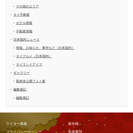
その他のエリア
タイ不動産
ホテル情報
不動産情報
日本国内ニュース
情報、お知らせ、事件など（日本国内）
タイグルメ（日本国内）
タイランドアイズ
ギャラリー
取材未公開フォト集
編集後記
編集後記
ライター募集
著作権
プライバシーポリシー
免責事項