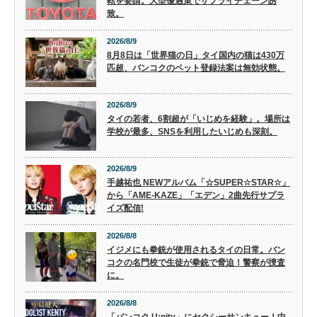
転を要請。大型優遇策でサプライチェーン誘
致。
2026/8/9
8月8日は「世界猫の日」タイ国内の猫は430万
匹超、バンコクのペット登録法案は無効状態。
2026/8/9
タイの若者、6割超が「いじめを経験」。場所は
学校が最多、SNSを利用したいじめも深刻。
2026/8/9
手越祐也 NEWアルバム「☆SUPER☆STAR☆」
から「AME-KAZE」「エデン」2曲先行サプラ
イズ配信!
2026/8/8
イジメにも拳銃が使用されるタイの日常。バン
コクの名門校で生徒が拳銃で脅迫！警察が捜査
に。
2026/8/8