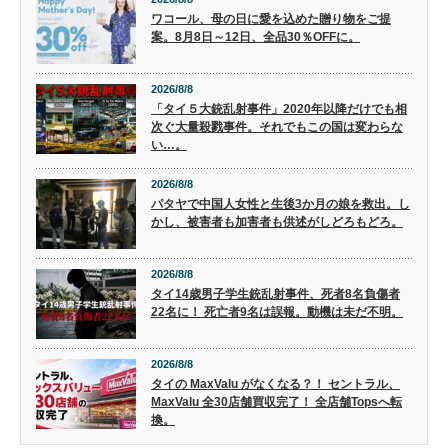
ワコール、母の日に愛を込めた贈り物をご提
案。8月8日～12日、全品30％OFFに。
2026/8/8
「タイ５大銃乱射事件」2020年以降だけでも相
次ぐ大量殺戮事件。それでもこの国は変わらな
い…。
2026/8/8
パタヤで中国人女性と生後3か月の娘を救出。し
かし、被害者も加害者も供述がしどろもどろ。
2026/8/8
タイ14歳男子学生銃乱射事件、死者8名負傷者
22名に！ 死亡者9名は誤報。動機は未だ不明。
2026/8/8
タイの MaxValu がなくなる？！ セントラル、
MaxValu 全30店舗買収完了！ 全店舗Topsへ転
換。