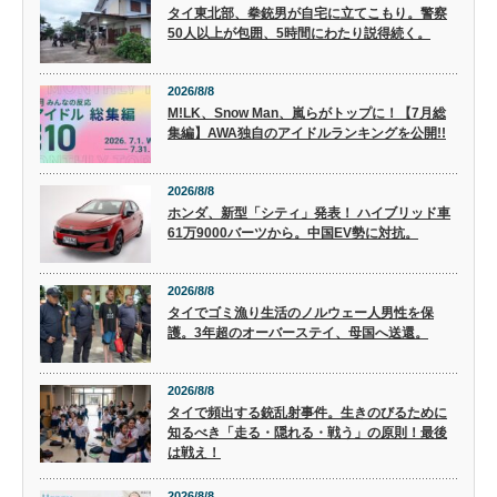
タイ東北部、拳銃男が自宅に立てこもり。警察
50人以上が包囲、5時間にわたり説得続く。
2026/8/8
M!LK、Snow Man、嵐らがトップに！【7月総
集編】AWA独自のアイドルランキングを公開!!
2026/8/8
ホンダ、新型「シティ」発表！ ハイブリッド車
61万9000バーツから。中国EV勢に対抗。
2026/8/8
タイでゴミ漁り生活のノルウェー人男性を保
護。3年超のオーバーステイ、母国へ送還。
2026/8/8
タイで頻出する銃乱射事件。生きのびるために
知るべき「走る・隠れる・戦う」の原則！最後
は戦え！
2026/8/8