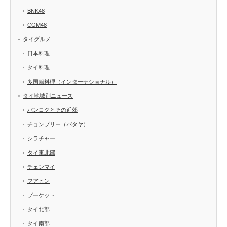
BNK48
CGM48
タイグルメ
日本料理
タイ料理
多国籍料理（インターナショナル）
タイ地域別ニュース
バンコクとその近郊
チョンブリー（パタヤ）
シラチャー
タイ東北部
チェンマイ
フアヒン
プーケット
タイ北部
タイ南部