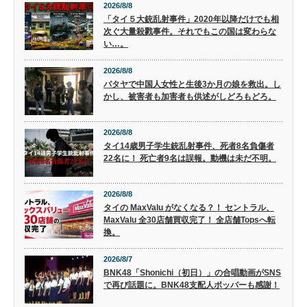
2026/8/8
「タイ５大銃乱射事件」2020年以降だけでも相
次ぐ大量殺戮事件。それでもこの国は変わらな
い…。
2026/8/8
パタヤで中国人女性と生後3か月の娘を救出。し
かし、被害者も加害者も供述がしどろもどろ。
2026/8/8
タイ14歳男子学生銃乱射事件、死者8名負傷者
22名に！ 死亡者9名は誤報。動機は未だ不明。
2026/8/8
タイの MaxValu がなくなる？！ セントラル、
MaxValu 全30店舗買収完了！ 全店舗Topsへ転
換。
2026/8/7
BNK48「Shonichi（初日）」の合唱動画がSNS
で再び話題に。BNK48支配人ポッパーも感謝！