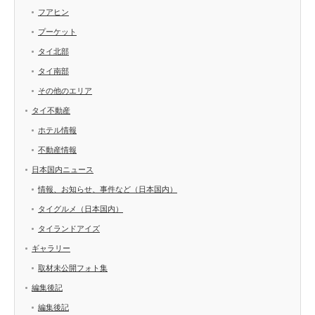
フアヒン
プーケット
タイ北部
タイ南部
その他のエリア
タイ不動産
ホテル情報
不動産情報
日本国内ニュース
情報、お知らせ、事件など（日本国内）
タイグルメ（日本国内）
タイランドアイズ
ギャラリー
取材未公開フォト集
編集後記
編集後記