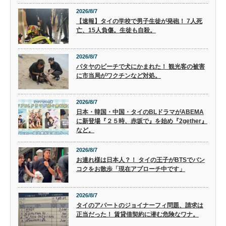
2026/8/7
【速報】タイの学校で男子生徒が発砲！ 7人死
亡、15人負傷。生徒も自殺。
2026/8/7
パタヤのビーチで犬にかまれた！ 観光客の被害
に市当局がワクチンなど対処。
2026/8/7
日本・韓国・中国・タイのBLドラマがABEMA
に新登場『２５時、赤坂で』を始め『2gether』
など。
2026/8/7
お連れ様は日本人？！ タイの王子がBTSでバン
コクをお散歩「現在アプローチ中です」
2026/8/7
タイのアパートのジョイナーフィ問題、請求は
正当だった！ 賃貸借契約に潜む危険なワナ。