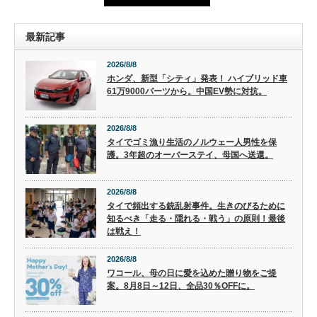
最新記事
2026/8/8
ホンダ、新型「シティ」発表！ ハイブリッド車
61万9000バーツから。中国EV勢に対抗。
2026/8/8
タイでゴミ漁り生活のノルウェー人男性を保
護。3年超のオーバーステイ、母国へ送還。
2026/8/8
タイで頻出する銃乱射事件。生きのびるために
知るべき「走る・隠れる・戦う」の原則！最後
は戦え！
2026/8/8
ワコール、母の日に愛を込めた贈り物をご提
案。8月8日～12日、全品30％OFFに。