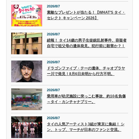
2026/8/7
素敵なプレゼントが当たる！【WHAT’S タイ・
セレクト キャンペーン 2026】
2026/8/7
続報！ タイ14歳の男子生徒銃乱射事件、容疑者
自宅で祖父母の遺体発見。犯行前に殺害か？！
2026/8/7
ドラゴンファイブ・テーの遺体、チャオプラヤ
ー川で発見！8月6日未明から行方不明。
2026/8/7
乗用車が幼児施設に突っこむ事故、約10名負傷
～タイ・カンチャナブリー。
2026/8/7
タイの人気アーティスト3組が東京に集結！ シ
ン、トップ、マーチが日本のファンと交流。