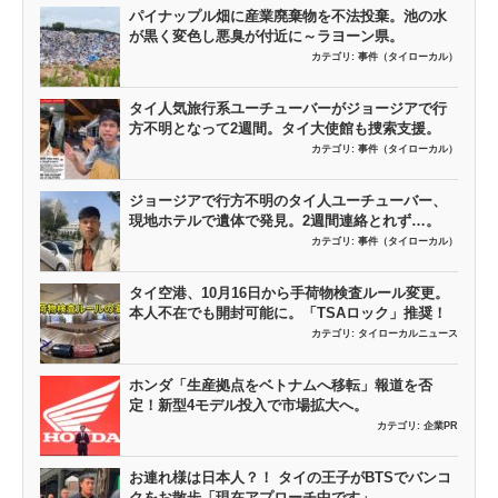
パイナップル畑に産業廃棄物を不法投棄。池の水
が黒く変色し悪臭が付近に～ラヨーン県。
カテゴリ:
事件（タイローカル）
タイ人気旅行系ユーチューバーがジョージアで行
方不明となって2週間。タイ大使館も捜索支援。
カテゴリ:
事件（タイローカル）
ジョージアで行方不明のタイ人ユーチューバー、
現地ホテルで遺体で発見。2週間連絡とれず…。
カテゴリ:
事件（タイローカル）
タイ空港、10月16日から手荷物検査ルール変更。
本人不在でも開封可能に。「TSAロック」推奨！
カテゴリ:
タイローカルニュース
ホンダ「生産拠点をベトナムへ移転」報道を否
定！新型4モデル投入で市場拡大へ。
カテゴリ:
企業PR
お連れ様は日本人？！ タイの王子がBTSでバンコ
クをお散歩「現在アプローチ中です」