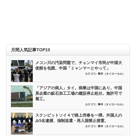
月間人気記事TOP10
メコン川の汚染問題で、チェンマイ市民が中国大
使館を包囲。中国「ミャンマーとやって」
カテゴリ:
事件（タイローカル）
「アジアの病人」タイ。病巣は中国にあり。中国
系企業の鉱石加工工場の建設停止処分。無許可で
着工。
カテゴリ:
事件（タイローカル）
スクンビットソイ４で路上売春を一掃。外国人の
み5名逮捕、強制送還・再入国禁止措置。
カテゴリ:
事件（タイローカル）