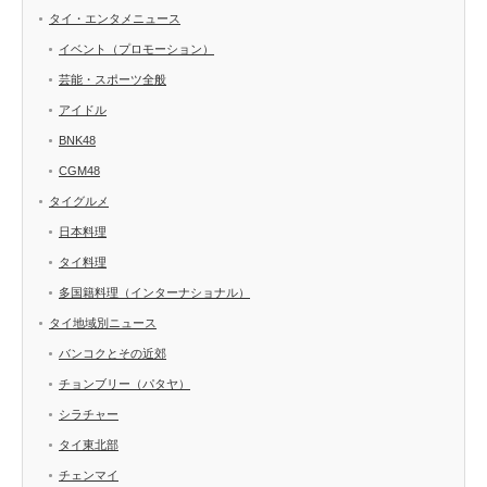
タイ・エンタメニュース
イベント（プロモーション）
芸能・スポーツ全般
アイドル
BNK48
CGM48
タイグルメ
日本料理
タイ料理
多国籍料理（インターナショナル）
タイ地域別ニュース
バンコクとその近郊
チョンブリー（パタヤ）
シラチャー
タイ東北部
チェンマイ