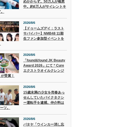
めかからず。50万人が罹患
中。約6万人がサイレントキ
ア。
2026/8/6
【ドゥームズデイ：ラスト
サバイバー】NMB48 11期
生ファン参加型イベントを
！
2026/8/6
「found&found JK Beauty
Award 2026」にて “ Cure
エクストラオイルクレンジ
” が受賞！
2026/8/6
15歳未満の少女を売春あっ
せんしていたバイクタクシ
ー運転手を逮捕。仲介料は
バーツ。
2026/8/6
パタヤ「ウインカー消し忘