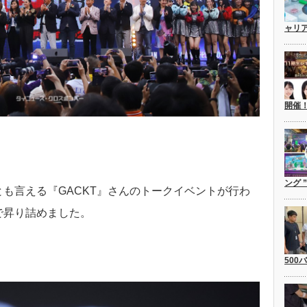
ャリ
開催
ング 
も言える『GACKT』さんのトークイベントが行わ
で昇り詰めました。
500