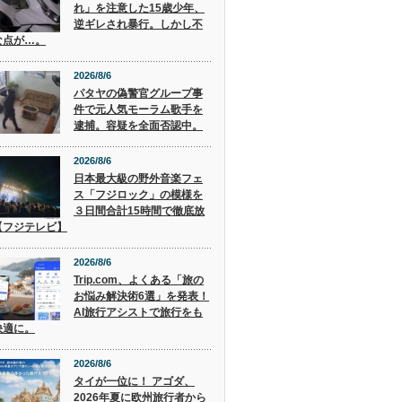
れ」を注意した15歳少年、
逆ギレされ暴行。しかし不
な点が…。
2026/8/6
パタヤの偽警官グループ事
件で元人気モーラム歌手を
逮捕。容疑を全面否認中。
2026/8/6
日本最大級の野外音楽フェ
ス「フジロック」の模様を
３日間合計15時間で徹底放
【フジテレビ】
2026/8/6
Trip.com、よくある「旅の
お悩み解決術6選」を発表！
AI旅行アシストで旅行をも
快適に。
2026/8/6
タイが一位に！ アゴダ、
2026年夏に欧州旅行者から