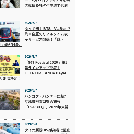
ー、9月12日ファイナル公演
の模様を独占生中継でお届
2026/8/7
タイで初！ BTS、ViaBusで
列車位置のリアルタイム表
示サービス開始！「緑・
桃」線が対象。
2026/8/7
「808 Festival 2026」第1
弾ラインアップ発表！
ILLENIUM、Adam Beyer
 ら 出演決定！
2026/8/7
バンコク・バンナーに新た
な地域密着型複合施設
「PADDIO」。2026年末開
。
2026/8/6
タイの新規HIV感染者に歯止