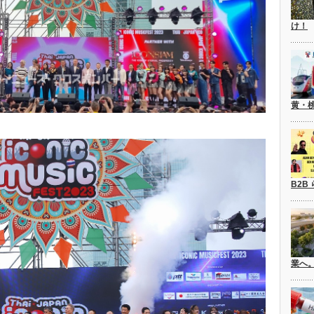
け！
黄・
B2B
業へ