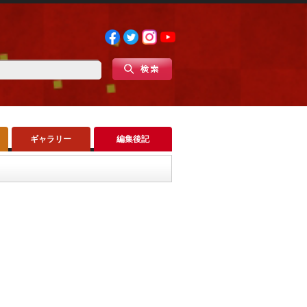
ギャラリー
編集後記
日まで。