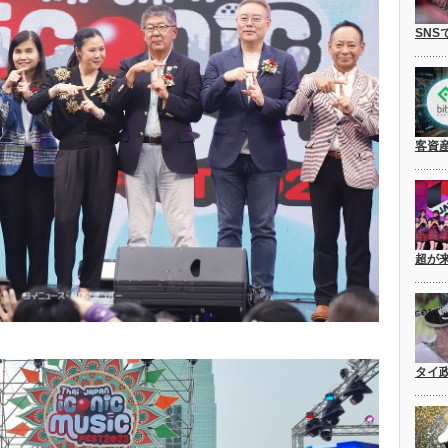
SNS
客資
超が
タイ