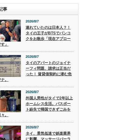
記事
2026/8/7
連れていたのは日本人？！
タイの王子がBTSでバンコ
クをお散歩「現在アプロー
です」
2026/8/7
タイのアパートのジョイナ
ーフィ問題、請求は正当だ
った！ 賃貸借契約に潜む危
ワナ。
2026/8/7
外国人男性がタイで2年以上
ホームレス生活。パスポー
ト紛失で帰国できずごみを
日々。
2026/8/7
タイ、景気低迷で娯楽業界
に影響。マッサージパーラ