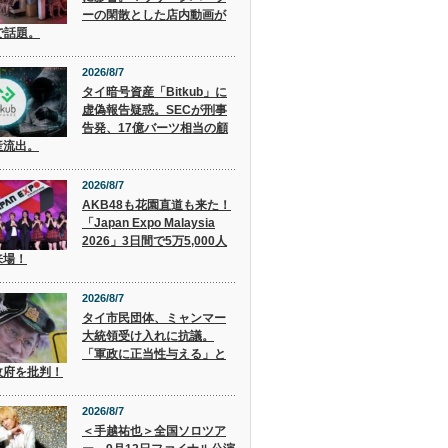
ーの閑散とした店内動画が
で話題。
2026/8/7
タイ暗号資産「Bitkub」に
虚偽報告疑惑。SECが刑事
告発、17億バーツ相当の顧
産流出。
2026/8/7
AKB48も花園直道も来た！
「Japan Expo Malaysia
2026」3日間で5万5,000人
来場！
2026/8/7
タイ市民団体、ミャンマー
大統領受け入れに抗議。
「軍政に正当性与える」と
政府を批判！
2026/8/7
＜手越祐也＞全国ソロツア