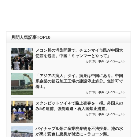
月間人気記事TOP10
メコン川の汚染問題で、チェンマイ市民が中国大
使館を包囲。中国「ミャンマーとやって」
カテゴリ:
事件（タイローカル）
「アジアの病人」タイ。病巣は中国にあり。中国
系企業の鉱石加工工場の建設停止処分。無許可で
着工。
カテゴリ:
事件（タイローカル）
スクンビットソイ４で路上売春を一掃。外国人の
み5名逮捕、強制送還・再入国禁止措置。
カテゴリ:
事件（タイローカル）
パイナップル畑に産業廃棄物を不法投棄。池の水
が黒く変色し悪臭が付近に～ラヨーン県。