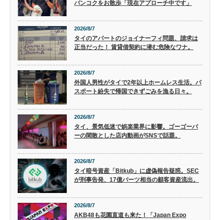
バンコクをお散歩「現在アプローチ中です」
2026/8/7
タイのアパートのジョイナーフィ問題、請求は
正当だった！ 賃貸借契約に潜む危険なワナ。
2026/8/7
外国人男性がタイで2年以上ホームレス生活。パ
スポート紛失で帰国できずごみを漁る日々。
2026/8/7
タイ、景気低迷で娯楽業界に影響。ゴーゴーバ
ーの閑散とした店内動画がSNSで話題。
2026/8/7
タイ暗号資産「Bitkub」に虚偽報告疑惑。SEC
が刑事告発、17億バーツ相当の顧客資産流出。
2026/8/7
AKB48も花園直道も来た！「Japan Expo