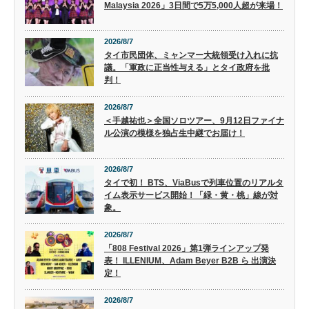
Malaysia 2026」3日間で5万5,000人超が来場！
2026/8/7
タイ市民団体、ミャンマー大統領受け入れに抗
議。「軍政に正当性与える」とタイ政府を批
判！
2026/8/7
＜手越祐也＞全国ソロツアー、9月12日ファイナ
ル公演の模様を独占生中継でお届け！
2026/8/7
タイで初！ BTS、ViaBusで列車位置のリアルタ
イム表示サービス開始！「緑・黄・桃」線が対
象。
2026/8/7
「808 Festival 2026」第1弾ラインアップ発
表！ ILLENIUM、Adam Beyer B2B ら 出演決
定！
2026/8/7