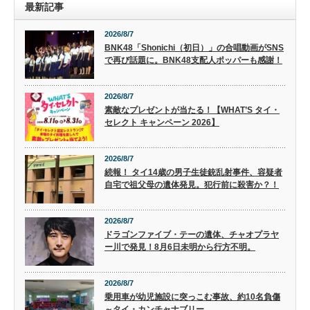
最新記事
2026/8/7
BNK48「Shonichi（初日）」の合唱動画がSNS
で再び話題に。BNK48支配人ポッパーも感謝！
2026/8/7
素敵なプレゼントが当たる！【WHAT’S タイ・
セレクト キャンペーン 2026】
2026/8/7
続報！ タイ14歳の男子生徒銃乱射事件、容疑者
自宅で祖父母の遺体発見。犯行前に殺害か？！
2026/8/7
ドラゴンファイブ・テーの遺体、チャオプラヤ
ー川で発見！8月6日未明から行方不明。
2026/8/7
乗用車が幼児施設に突っこむ事故、約10名負傷
～タイ・カンチャナブリー。