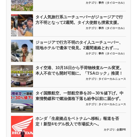
カテゴリ:
事件（タイローカル）
タイ人気旅行系ユーチューバーがジョージアで行
方不明となって2週間。タイ大使館も捜索支援。
カテゴリ:
事件（タイローカル）
ジョージアで行方不明のタイ人ユーチューバー、
現地ホテルで遺体で発見。2週間連絡とれず…。
カテゴリ:
事件（タイローカル）
タイ空港、10月16日から手荷物検査ルール変更。
本人不在でも開封可能に。「TSAロック」推奨！
カテゴリ:
タイローカルニュース
タイ国際航空、一部航空券を20～30％値下げ。中
東情勢緩和で燃油価格下落も紛争以前に届かず。
カテゴリ:
タイローカルニュース
ホンダ「生産拠点をベトナムへ移転」報道を否
定！新型4モデル投入で市場拡大へ。
カテゴリ:
企業PR