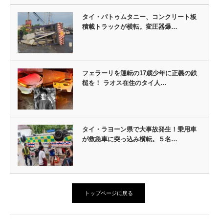
タイ・パトゥムタニー、コンクリート板
積載トラックが横転。変圧器爆…
フェラーリを運転の17歳少年に正義の鉄
槌を！ ラオス在住のタイ人…
タイ・ラヨーン県で大事故発生！乗用車
が救急車に突っ込み横転。５名…
トップページに戻る