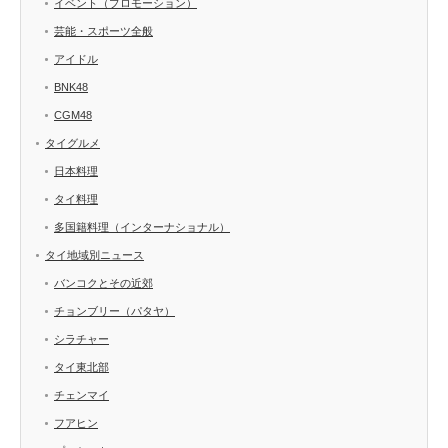
イベント（プロモーション）
芸能・スポーツ全般
アイドル
BNK48
CGM48
タイグルメ
日本料理
タイ料理
多国籍料理（インターナショナル）
タイ地域別ニュース
バンコクとその近郊
チョンブリー（パタヤ）
シラチャー
タイ東北部
チェンマイ
フアヒン