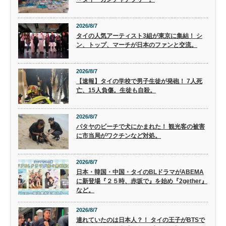
2026/8/7
タイの人気アーティスト3組が東京に集結！ シ
ン、トップ、マーチが日本のファンと交流。
2026/8/7
【速報】タイの学校で男子生徒が発砲！ 7人死
亡、15人負傷。生徒も自殺。
2026/8/7
パタヤのビーチで犬にかまれた！ 観光客の被害
に市当局がワクチンなど対処。
2026/8/7
日本・韓国・中国・タイのBLドラマがABEMA
に新登場『２５時、赤坂で』を始め『2gether』
など。
2026/8/7
連れていたのは日本人？！ タイの王子がBTSで