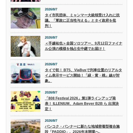
2026/8/7
タイ市民団体、ミャンマー大統領受け入れに抗
議。「軍政に正当性与える」とタイ政府を批
判！
2026/8/7
＜手越祐也＞全国ソロツアー、9月12日ファイナ
ル公演の模様を独占生中継でお届け！
2026/8/7
タイで初！ BTS、ViaBusで列車位置のリアルタ
イム表示サービス開始！「緑・黄・桃」線が対
象。
2026/8/7
「808 Festival 2026」第1弾ラインアップ発
表！ ILLENIUM、Adam Beyer B2B ら 出演決
定！
2026/8/7
バンコク・バンナーに新たな地域密着型複合施
設「PADDIO」。2026年末開業へ。