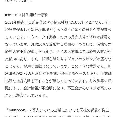
化を実現します。
■サービス提供開始の背景
2021年時点、日系企業のタイ拠点社数は5,856社※2となり、経
済発展が著しく新たな市場となったタイに多くの日系企業が進出
しています。一方で、タイ拠点における月次決算の遅れが課題と
なっています。月次決算が遅延する理由の一つとして、現地での
経理人材不足が挙げられます。タイの人材市場では経理人材が不
足傾向にあり、また、転職を繰り返すジョブホッピングが盛んな
ことから、採用が困難となっています。このような背景から、月
次決算が2〜3カ月遅延する事態が発生するケースもあり、企業は
迅速な経営判断を下すことが難しくなっています。月次決算の遅
延により、会計情報が不透明になり、不正会計のリスクが高まる
ことも懸念されています。
「multibook」を導入している企業においても同様の課題が発生