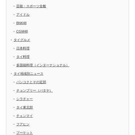
芸能・スポーツ全般
アイドル
BNK48
CGM48
タイグルメ
日本料理
タイ料理
多国籍料理（インターナショナル）
タイ地域別ニュース
バンコクとその近郊
チョンブリー（パタヤ）
シラチャー
タイ東北部
チェンマイ
フアヒン
プーケット