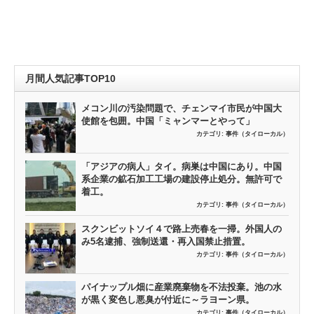
月間人気記事TOP10
メコン川の汚染問題で、チェンマイ市民が中国大
使館を包囲。中国「ミャンマーとやって」
カテゴリ:
事件（タイローカル）
「アジアの病人」タイ。病巣は中国にあり。中国
系企業の鉱石加工工場の建設停止処分。無許可で
着工。
カテゴリ:
事件（タイローカル）
スクンビットソイ４で路上売春を一掃。外国人の
み5名逮捕、強制送還・再入国禁止措置。
カテゴリ:
事件（タイローカル）
パイナップル畑に産業廃棄物を不法投棄。池の水
が黒く変色し悪臭が付近に～ラヨーン県。
カテゴリ:
事件（タイローカル）