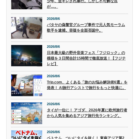
少年、逆ギレされ暴行。しかし不可解な点
が…。
2026/8/6
パタヤの偽警官グループ事件で元人気モーラム
歌手を逮捕。容疑を全面否認中。
2026/8/6
日本最大級の野外音楽フェス「フジロック」の
模様を３日間合計15時間で徹底放送！【フジテ
レビ】
2026/8/6
Trip.com、よくある「旅のお悩み解決術6選」を
発表！ AI旅行アシストで旅行をもっと快適に。
2026/8/6
タイが一位に！ アゴダ、2026年夏に欧州旅行者
から人気を集めるアジア旅行先ランキング。
2026/8/6
ベトナム、ついにタイを抜く！ 東南アジア第2