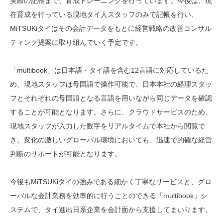
実際の記帳まで、育成トレーニングを行っています。今後は、現
在育成を行っている現地タイ人スタッフのみで記帳を行い、
MiTSUKiタイはその会計データをもとに経営戦略の改善コンサル
ティング提案に取り組んでいく予定です。
「multibook」は日本語・タイ語を含む12言語に対応しているた
め、現地スタッフは母国語で操作可能で、日本本社の経理スタッ
フとそれぞれの母国語となる言語を用いながら同じデータを確認
することが可能となります。さらに、クラウドサービスのため、
現地スタッフが入力した数字をリアルタイムで本社から閲覧で
き、変化の激しいグローバル環境においても、迅速で的確な経営
判断のサポートが可能となります。
今後もMiTSUKiタイの強みである細かく丁寧なサービスと、グロ
ーバルな会計業務を効率的に行うことのできる「multibook」シ
ステムで、タイ進出日系企業を会計面から支援してまいります。