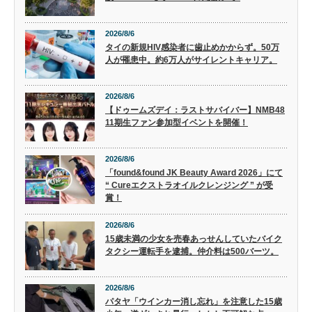
2026/8/6
タイの新規HIV感染者に歯止めかからず。50万
人が罹患中。約6万人がサイレントキャリア。
2026/8/6
【ドゥームズデイ：ラストサバイバー】NMB48
11期生ファン参加型イベントを開催！
2026/8/6
「found&found JK Beauty Award 2026」にて
“ Cureエクストラオイルクレンジング ” が受
賞！
2026/8/6
15歳未満の少女を売春あっせんしていたバイク
タクシー運転手を逮捕。仲介料は500バーツ。
2026/8/6
パタヤ「ウインカー消し忘れ」を注意した15歳