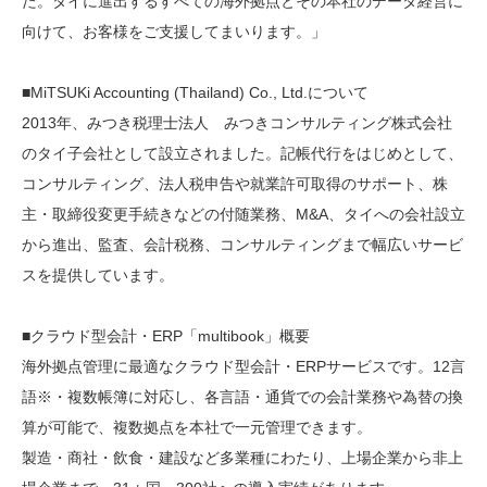
た。タイに進出するすべての海外拠点とその本社のデータ経営に
向けて、お客様をご支援してまいります。」
■MiTSUKi Accounting (Thailand) Co., Ltd.について
2013年、みつき税理士法人 みつきコンサルティング株式会社
のタイ子会社として設立されました。記帳代行をはじめとして、
コンサルティング、法人税申告や就業許可取得のサポート、株
主・取締役変更手続きなどの付随業務、M&A、タイへの会社設立
から進出、監査、会計税務、コンサルティングまで幅広いサービ
スを提供しています。
■クラウド型会計・ERP「multibook」概要
海外拠点管理に最適なクラウド型会計・ERPサービスです。12言
語※・複数帳簿に対応し、各言語・通貨での会計業務や為替の換
算が可能で、複数拠点を本社で一元管理できます。
製造・商社・飲食・建設など多業種にわたり、上場企業から非上