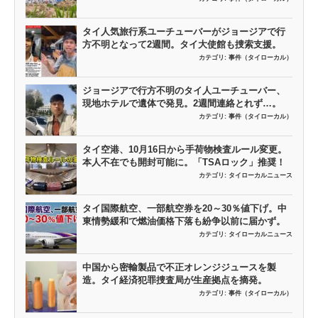
タイ人気旅行系ユーチューバーがジョージアで行
方不明となって2週間。タイ大使館も捜索支援。
カテゴリ:
事件（タイローカル）
ジョージアで行方不明のタイ人ユーチューバー、
現地ホテルで遺体で発見。2週間連絡とれず…。
カテゴリ:
事件（タイローカル）
タイ空港、10月16日から手荷物検査ルール変更。
本人不在でも開封可能に。「TSAロック」推奨！
カテゴリ:
タイローカルニュース
タイ国際航空、一部航空券を20～30％値下げ。中
東情勢緩和で燃油価格下落も紛争以前に届かず。
カテゴリ:
タイローカルニュース
中国から密輸製品で不正オレンジジュースを製
造。タイ経済犯罪捜査局が生産拠点を摘発。
カテゴリ:
事件（タイローカル）