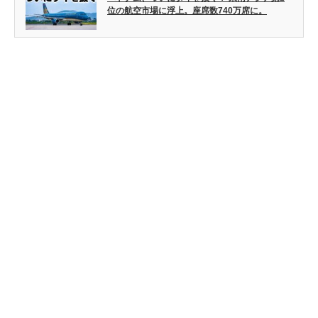
位の航空市場に浮上。座席数740万席に。