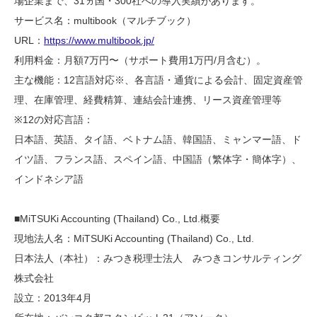
場企業まで、31ヵ国・300社への導入実績があります。
サービス名：multibook（マルチブック）
URL：
https://www.multibook.jp/
利用料金：月額7万円〜（サポート費用1万円/月含む）。
主な機能：12言語対応※、各言語・通貨による会計、固定資産管
理、在庫管理、経費精算、連結会計連携、リース資産管理等
※12の対応言語：
日本語、英語、タイ語、ベトナム語、韓国語、ミャンマー語、ド
イツ語、フランス語、スペイン語、中国語（繁体字・簡体字）、
インドネシア語
■MiTSUKi Accounting (Thailand) Co., Ltd.概要
現地法人名：MiTSUKi Accounting (Thailand) Co., Ltd.
日本法人（本社）：みつき税理士法人 みつきコンサルティング
株式会社
設立：2013年4月