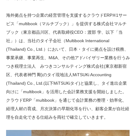
海外拠点を持つ企業の経営管理を支援するクラウドERP※1サー
ビス「multibook（マルチブック）」を提供する株式会社マルチ
ブック（東京都品川区、代表取締役CEO：渡部 学、以下「当
社」）は、当社のタイ子会社（Multibook International
(Thailand) Co., Ltd.）において、日本・タイに拠点を設け税務、
事業承継、事業再生、M&A、その他アドバイザリー業務を行うみ
つき税理士法人 みつきコンサルティング株式会社(東京都新宿
区、代表者神門 剛)のタイ現地法人MiTSUKi Accounting
(Thailand) Co., Ltd.(以下MiTSUKiタイ)と協業し、タイ進出企業
向けに「multibook」を活用した会計業務支援を開始しました。
クラウドERP「multibook」を通じて会計業務の整理・効率化、
経理人材の育成、月次決算の早期化等を行い、顧客企業が自社経
理を自走化できる仕組みを両社で確立していきます。