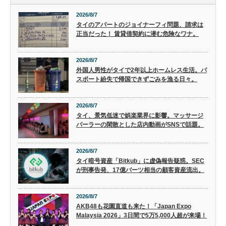
2026/8/7
タイのアパートのジョイナーフィ問題、請求は
正当だった！ 賃貸借契約に潜む危険なワナ。
2026/8/7
外国人男性がタイで2年以上ホームレス生活。パ
スポート紛失で帰国できずごみを漁る日々。
2026/8/7
タイ、景気低迷で娯楽業界に影響。マッサージ
パーラーの閑散とした店内動画がSNSで話題。
2026/8/7
タイ暗号資産「Bitkub」に虚偽報告疑惑。SEC
が刑事告発、17億バーツ相当の顧客資産流出。
2026/8/7
AKB48も花園直道も来た！「Japan Expo
Malaysia 2026」3日間で5万5,000人超が来場！