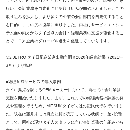
しており、MiTSUKiタイと共同して経理業務の改善、記帳代行を
行い、会計業務を自走化させる取り組みが開始されました。この
取り組みを拡大し、より多くの企業の会計部門を自走化すること
を目的に、この度の協業に至りました。両社はサービス面・シス
テム面の両方からタイ拠点の会計・経理業務の支援を強化するこ
とで、日系企業のグローバル進出を促進してまいります。
※2 JETRO タイ日系企業進出動向調査2020年調査結果（2021年
3月）より抜粋
■経理育成サービスの導入事例
タイに拠点を設けるOEMメーカーにおいて、両社での会計業務
支援を開始いたしました。まず、これまでの経理業務の課題の発
見や整理を行うため、MiTSUKiタイが同社の記帳代行を行いまし
た。現在は翌月末には月次決算が完了している状態で、第2段階
として、同社の現地タイ人スタッフに向け会計業務の仕組みから